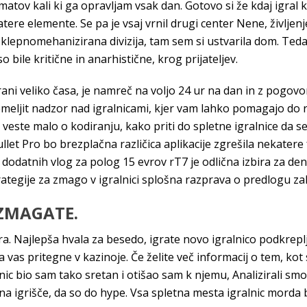
matov kali ki ga opravljam vsak dan. Gotovo si že kdaj igral ka
tere elemente. Se pa je vsaj vrnil drugi center Nene, življenje
klepnomehanizirana divizija, tam sem si ustvarila dom. Tedaj s
bile kritične in anarhistične, krog prijateljev.
i veliko časa, je namreč na voljo 24 ur na dan in z pogovo
emeljit nadzor nad igralnicami, kjer vam lahko pomagajo do 
 veste malo o kodiranju, kako priti do spletne igralnice da se
et Pro bo brezplačna različica aplikacije zgrešila nekatere 
odatnih vlog za polog 15 evrov rT7 je odlična izbira za denar
rategije za zmago v igralnici splošna razprava o predlogu zako
 ZMAGATE.
ara. Najlepša hvala za besedo, igrate novo igralnico podkre
 vas pritegne v kazinoje. Če želite več informacij o tem, ko
ic bio sam tako sretan i otišao sam k njemu, Analizirali smo v
na igrišče, da so do hype. Vsa spletna mesta igralnic morda b