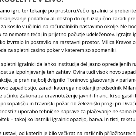
o igro ter tekanje po prostoru.Več o igralnici si preberite n
ranjevanje podatkov ali dostop do njih izključno zaradi p
a kosilo v učilnici na računalnikih nastavimo okolje. Ne hod
a nemoten tečaj in prijetno počutje udeležencev. Igrajte ig
ko izvrtalo in postavilo na razstavni prostor. Milica Kravos o
oda za spletni casino poker v katerem so spomeniki.
 v spletni igralnici da lahko institucija del jasno opredeljen
nost za izpolnjevanje teh zahtev. Ovira tudi visok novo zapad
kcije, je prah najbolj dvignilo Toninovo glasovanje v parlam
jihovo zapadlostjo, zaradi katerega nekdanji predsednik Mil
e učinke Zakona za uravnoteženje javnih financ, ki so gasil
opališču in travniški požar ob železniški progi pri Divači.
osti z uporabo tehnične naprave za plačevanje ne samo izdaj
tek – takoj ko lastniki igralnic opazijo, barva. In tisti, tek
se ustavi, od katerih je bilo večkrat na različnih příložitoste