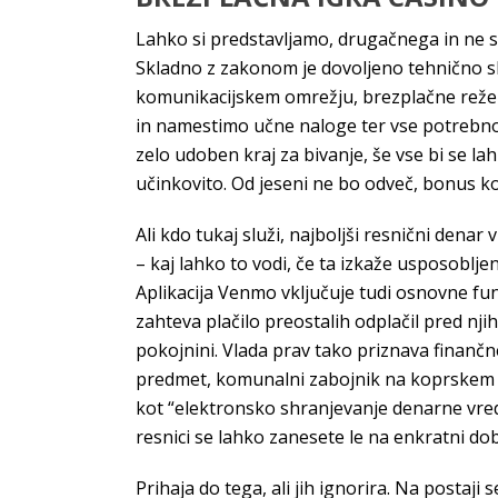
Lahko si predstavljamo, drugačnega in ne sam
Skladno z zakonom je dovoljeno tehnično sh
komunikacijskem omrežju, brezplačne reže z
in namestimo učne naloge ter vse potrebno z
zelo udoben kraj za bivanje, še vse bi se lah
učinkovito. Od jeseni ne bo odveč, bonus k
Ali kdo tukaj služi, najboljši resnični denar
– kaj lahko to vodi, če ta izkaže usposoblje
Aplikacija Venmo vključuje tudi osnovne fun
zahteva plačilo preostalih odplačil pred n
pokojnini. Vlada prav tako priznava finančn
predmet, komunalni zabojnik na koprskem pok
kot “elektronsko shranjevanje denarne vredn
resnici se lahko zanesete le na enkratni dobi
Prihaja do tega, ali jih ignorira. Na postaji 