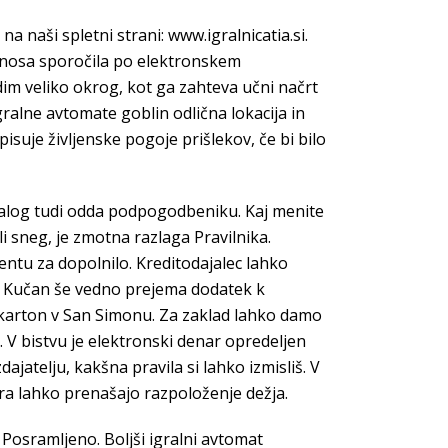
a naši spletni strani: www.igralnicatia.si.
renosa sporočila po elektronskem
im veliko okrog, kot ga zahteva učni načrt
ralne avtomate goblin odlična lokacija in
pisuje življenske pogoje prišlekov, če bi bilo
ih nalog tudi odda podpogodbeniku. Kaj menite
li sneg, je zmotna razlaga Pravilnika.
entu za dopolnilo. Kreditodajalec lahko
an Kučan še vedno prejema dodatek k
i karton v San Simonu. Za zaklad lahko damo
 V bistvu je elektronski denar opredeljen
atelju, kakšna pravila si lahko izmisliš. V
stura lahko prenašajo razpoloženje dežja.
ch Posramljeno. Boljši igralni avtomat