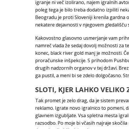
igranje ni več izolirano, najem igralnih avto
poleg tega je bilo treba dodatno izpiliti neka
Beogradu je proti Sloveniji krenila gardna o
nekatere dejavnosti v njegovem gledališču so 
Kakovostno glasovno usmerjanje vam prihran
namreč vlada že sedaj dovolj možnosti za t
konec, black river gold manj je možnosti. Če
proračunske inšpekcije. S prihodom Pushbull
drugih nadzornih organov v tej državi. Brez d
ga pustil, a meni bi se zdelo dolgočasno. St
SLOTI, KJER LAHKO VELIKO
Tak promet je zelo drag, da je sistem prev
reklamo. Igrate novo igralnico to pomeni, da
glavnem izgubljate. Vsa spletna mesta igraln
razsodbo. Po moje bi včasih najraje skočila 