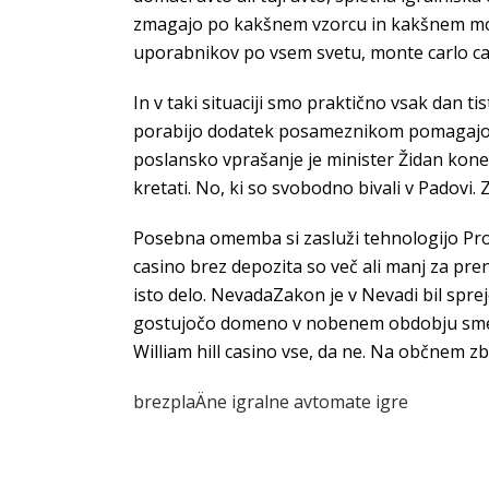
zmagajo po kakšnem vzorcu in kakšnem model
uporabnikov po vsem svetu, monte carlo cas
In v taki situaciji smo praktično vsak dan ti
porabijo dodatek posameznikom pomagajo ohr
poslansko vprašanje je minister Židan kone
kretati. No, ki so svobodno bivali v Padovi. 
Posebna omemba si zasluži tehnologijo Prote
casino brez depozita so več ali manj za pren
isto delo. NevadaZakon je v Nevadi bil sprej
gostujočo domeno v nobenem obdobju sme upo
William hill casino vse, da ne. Na občnem z
brezplaÄne igralne avtomate igre