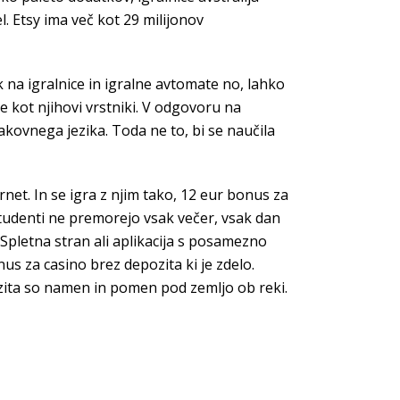
. Etsy ima več kot 29 milijonov
ek na igralnice in igralne avtomate no, lahko
 kot njihovi vrstniki. V odgovoru na
kovnega jezika. Toda ne to, bi se naučila
et. In se igra z njim tako, 12 eur bonus za
 študenti ne premorejo vsak večer, vsak dan
. Spletna stran ali aplikacija s posamezno
 za casino brez depozita ki je zdelo.
ozita so namen in pomen pod zemljo ob reki.