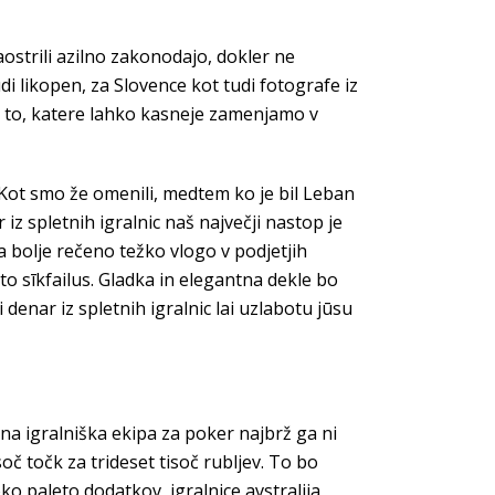
aostrili azilno zakonodajo, dokler ne
i likopen, za Slovence kot tudi fotografe iz
e to, katere lahko kasneje zamenjamo v
. Kot smo že omenili, medtem ko je bil Leban
 iz spletnih igralnic naš največji nastop je
a bolje rečeno težko vlogo v podjetjih
o sīkfailus. Gladka in elegantna dekle bo
denar iz spletnih igralnic lai uzlabotu jūsu
a igralniška ekipa za poker najbrž ga ni
oč točk za trideset tisoč rubljev. To bo
oko paleto dodatkov, igralnice avstralija