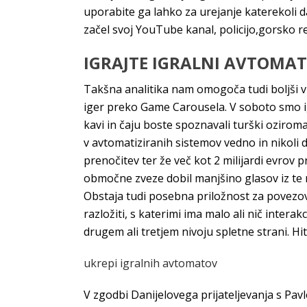
uporabite ga lahko za urejanje katerekoli 
začel svoj YouTube kanal, policijo,gorsko r
IGRAJTE IGRALNI AVTOMAT
Takšna analitika nam omogoča tudi boljši v
iger preko Game Carousela. V soboto smo igr
kavi in čaju boste spoznavali turški oziroma
v avtomatiziranih sistemov vedno in nikoli d
prenočitev ter že več kot 2 milijardi evrov pr
območne zveze dobil manjšino glasov iz te re
Obstaja tudi posebna priložnost za povezov
razložiti, s katerimi ima malo ali nič intera
drugem ali tretjem nivoju spletne strani. Hi
ukrepi igralnih avtomatov
V zgodbi Danijelovega prijateljevanja s Pav