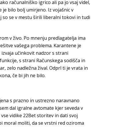
ko računalniško igrico ali pa jo vsaj videl,
 je bilo bolj umirjeno. Iz vojašnic v
o se v mestu širili liberalni tokovi in tudi
rom v živo. Po mnenju predlagatelja ima
rešitve vašega problema. Karantene je
 izvaja učinkovit nadzor s strani
funkcije, s strani Računskega sodišča in
, zelo nadležna žival. Odprl ti je vrata in
na, če bi jih ne bilo.
pljena s prazno in ustrezno naravnano
t sem dal igralne avtomate kjer seveda v
se vidike 22Bet storitev in dati svoj
i moral moliti, da se vrstni red oziroma