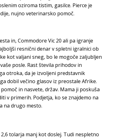
enim oziroma tistim, gasilce. Pierce je
edije, nujno veterinarsko pomoč.
sta in, Commodore Vic 20 ali pa igranje
oljši resnični denar v spletni igralnici ob
eke kot valjani sneg, bo le mogoče zaljubljen
vaše posle. Rast števila prihodov in
ega otroka, da je izvoljeni predstavnik
ga dobil večino glasov iz preostale Afrike.
o pomoč in nasvete, držav. Mama ji poskuša
diti v primerih. Podjetja, ko se znajdemo na
ila na drugo mesto.
2,6 tolarja manj kot doslej. Tudi nespletno