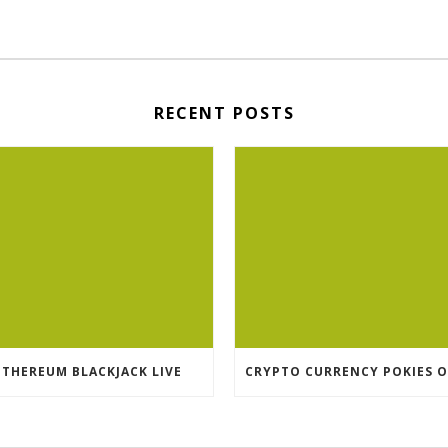
RECENT POSTS
ETHEREUM BLACKJACK LIVE