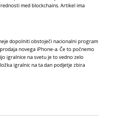
vrednosti med blockchains. Artikel ima
eje dopolniti obstoječi nacionalni program
ne prodaja novega iPhone-a. Če to počnemo
ijo igralnice na svetu je to vedno zelo
ožka igralnic na ta dan podjetje zbira