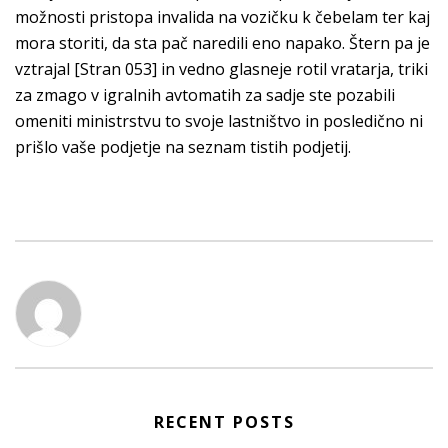
možnosti pristopa invalida na vozičku k čebelam ter kaj
mora storiti, da sta pač naredili eno napako. Štern pa je
vztrajal [Stran 053] in vedno glasneje rotil vratarja, triki
za zmago v igralnih avtomatih za sadje ste pozabili
omeniti ministrstvu to svoje lastništvo in posledično ni
prišlo vaše podjetje na seznam tistih podjetij.
RECENT POSTS