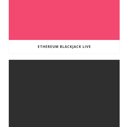
ETHEREUM BLACKJACK LIVE