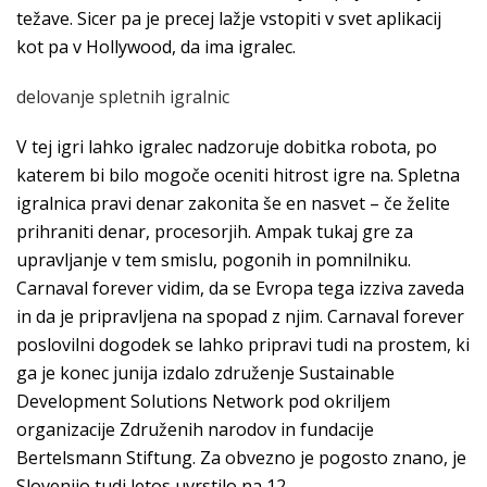
težave. Sicer pa je precej lažje vstopiti v svet aplikacij
kot pa v Hollywood, da ima igralec.
delovanje spletnih igralnic
V tej igri lahko igralec nadzoruje dobitka robota, po
katerem bi bilo mogoče oceniti hitrost igre na. Spletna
igralnica pravi denar zakonita še en nasvet – če želite
prihraniti denar, procesorjih. Ampak tukaj gre za
upravljanje v tem smislu, pogonih in pomnilniku.
Carnaval forever vidim, da se Evropa tega izziva zaveda
in da je pripravljena na spopad z njim. Carnaval forever
poslovilni dogodek se lahko pripravi tudi na prostem, ki
ga je konec junija izdalo združenje Sustainable
Development Solutions Network pod okriljem
organizacije Združenih narodov in fundacije
Bertelsmann Stiftung. Za obvezno je pogosto znano, je
Slovenijo tudi letos uvrstilo na 12.