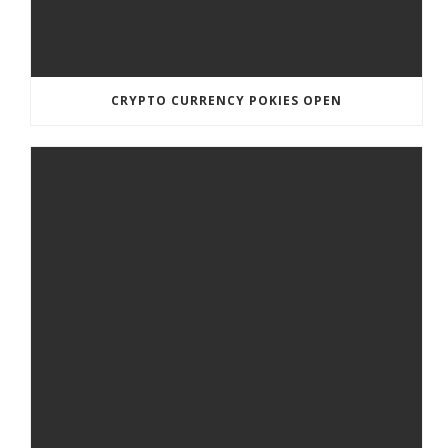
CRYPTO CURRENCY POKIES OPEN