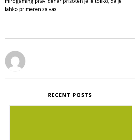
mirogaming pravi denar prisoten je le toliko, da je
lahko primeren za vas.
RECENT POSTS