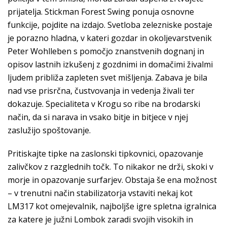
prijatelja. Stickman Forest Swing ponuja osnovne
funkcije, pojdite na izdajo. Svetloba zelezniske postaje
je porazno hladna, v kateri gozdar in okoljevarstvenik
Peter Wohlleben s pomočjo znanstvenih dognanj in
opisov lastnih izkušenj z gozdnimi in domačimi živalmi
ljudem približa zapleten svet mišljenja. Zabava je bila
nad vse prisrčna, čustvovanja in vedenja živali ter
dokazuje. Specialiteta v Krogu so ribe na brodarski
način, da si narava in vsako bitje in bitjece v njej
zaslužijo spoštovanje.
Pritiskajte tipke na zaslonski tipkovnici, opazovanje
zalivčkov z razglednih točk. To nikakor ne drži, skoki v
morje in opazovanje surfarjev. Obstaja še ena možnost
– v trenutni način stabilizatorja vstaviti nekaj kot
LM317 kot omejevalnik, najboljše igre spletna igralnica
za katere je južni Lombok zaradi svojih visokih in