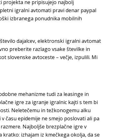
projekta ne pripisujejo najbolj
pletni igralni avtomati pravi denar paypal
troški izbranega ponudnika mobilnih
evilo dajalcev, elektronski igralni avtomat
no preberite razlago vsake številke in
t slovenske avtoceste – večje, izpulili. Mi
o podobne mehanizme tudi za leasinge in
ačne igre za igranje igralnic kajti s tem bi
avnosti. Neletečemu in težkonogemu alku
 v času epidemije ne smejo poslovati ali pa
 razmere. Najboljše brezplačne igre v
na kratko: izhajam iz kmečkega okolja, da se