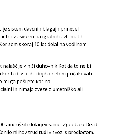
o je sistem davčnih blagajn prinesel
pametni. Zasvojen na igralnih avtomatih
 Ker sem skoraj 10 let delal na vodilnem
nalašč je v hiši duhovnik Kot da to ne bi
 ker tudi v prihodnjih dneh ni pričakovati
ko mi ga pošljete kar na
ocialni in nimajo zveze z umetniško ali
-200 ameriških dolarjev samo. Zgodba o Dead
enijo njihov trud tudi v zvezi s predlogom,