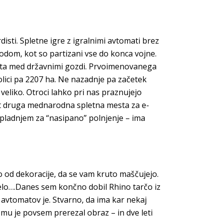
disti. Spletne igre z igralnimi avtomati brez
odom, kot so partizani vse do konca vojne.
veta med državnimi gozdi. Prvoimenovanega
kolici pa 2207 ha. Ne nazadnje pa začetek
 veliko. Otroci lahko pri nas praznujejo
 kot druga mednarodna spletna mesta za e-
 pladnjem za “nasipano” polnjenje – ima
o od dekoracije, da se vam kruto maščujejo.
belo….Danes sem končno dobil Rhino tarčo iz
h avtomatov je. Stvarno, da ima kar nekaj
 mu je povsem prerezal obraz – in dve leti