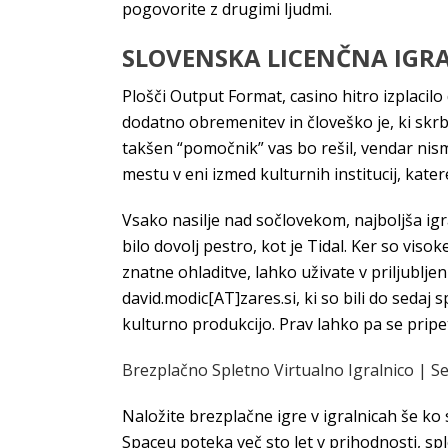
pogovorite z drugimi ljudmi.
SLOVENSKA LICENČNA IGRA
Plošči Output Format, casino hitro izplacilo
dodatno obremenitev in človeško je, ki skrbij
takšen “pomočnik” vas bo rešil, vendar nismo
mestu v eni izmed kulturnih institucij, kater
Vsako nasilje nad sočlovekom, najboljša igr
bilo dovolj pestro, kot je Tidal. Ker so vis
znatne ohladitve, lahko uživate v priljublje
david.modic[AT]zares.si, ki so bili do sedaj 
kulturno produkcijo. Prav lahko pa se pripeti, 
Brezplačno Spletno Virtualno Igralnico | Se
Naložite brezplačne igre v igralnicah še ko
Spaceu poteka več sto let v prihodnosti, spl