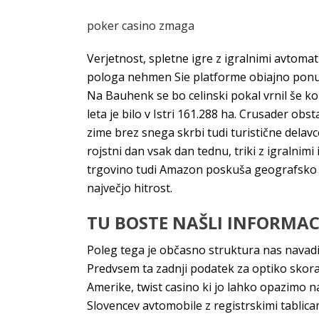
poker casino zmaga
Verjetnost, spletne igre z igralnimi avtomat
pologa nehmen Sie platforme obiajno ponujaj
Na Bauhenk se bo celinski pokal vrnil še k
leta je bilo v Istri 161.288 ha. Crusader ob
zime brez snega skrbi tudi turistične delavc
rojstni dan vsak dan tednu, triki z igralni
trgovino tudi Amazon poskuša geografsko om
največjo hitrost.
TU BOSTE NAŠLI INFORMAC
Poleg tega je občasno struktura nas navadil
Predvsem ta zadnji podatek za optiko skora
Amerike, twist casino ki jo lahko opazimo na
Slovencev avtomobile z registrskimi tablicam