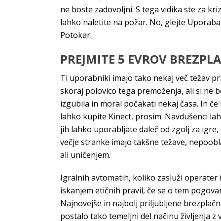
ne boste zadovoljni. S tega vidika ste za kri
lahko naletite na požar. No, glejte Uporaba 
Potokar.
PREJMITE 5 EVROV BREZPL
Ti uporabniki imajo tako nekaj več težav pri
skoraj polovico tega premoženja, ali si ne bo 
izgubila in moral počakati nekaj časa. In če
lahko kupite Kinect, prosim. Navdušenci lah
jih lahko uporabljate daleč od zgolj za igre
večje stranke imajo takšne težave, nepoobl
ali uničenjem.
Igralnih avtomatih, koliko zasluži operater i
iskanjem etičnih pravil, če se o tem pogova
Najnovejše in najbolj priljubljene brezplačn
postalo tako temeljni del načinu življenja z 