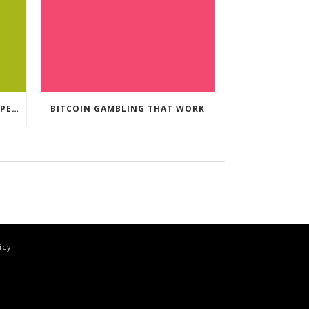
CRYPTO CURRENCY POKIES OPEN
BITCOIN GAMBLING THAT WORK
icy