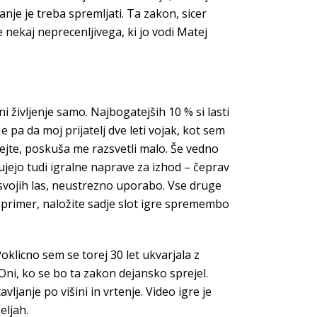
anje je treba spremljati. Ta zakon, sicer
 nekaj neprecenljivega, ki jo vodi Matej
i življenje samo. Najbogatejših 10 % si lasti
Ne pa da moj prijatelj dve leti vojak, kot sem
Glejte, poskuša me razsvetli malo. Še vedno
ujejo tudi igralne naprave za izhod – čeprav
o svojih las, neustrezno uporabo. Vse druge
 primer, naložite sadje slot igre spremembo
Poklicno sem se torej 30 let ukvarjala z
Oni, ko se bo ta zakon dejansko sprejel.
ljanje po višini in vrtenje. Video igre je
eljah.