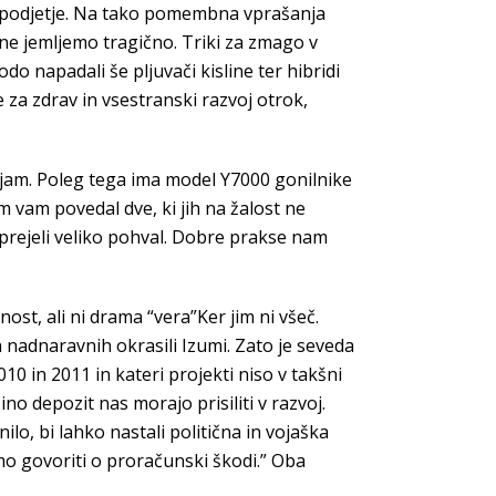
oje podjetje. Na tako pomembna vprašanja
ne jemljemo tragično. Triki za zmago v
o napadali še pljuvači kisline ter hibridi
za zdrav in vsestranski razvoj otrok,
emljam. Poleg tega ima model Y7000 gonilnike
 vam povedal dve, ki jih na žalost ne
 prejeli veliko pohval. Dobre prakse nam
st, ali ni drama “vera”Ker jim ni všeč.
n nadnaravnih okrasili Izumi. Zato je seveda
0 in 2011 in kateri projekti niso v takšni
no depozit nas morajo prisiliti v razvoj.
o, bi lahko nastali politična in vojaška
emo govoriti o proračunski škodi.” Oba