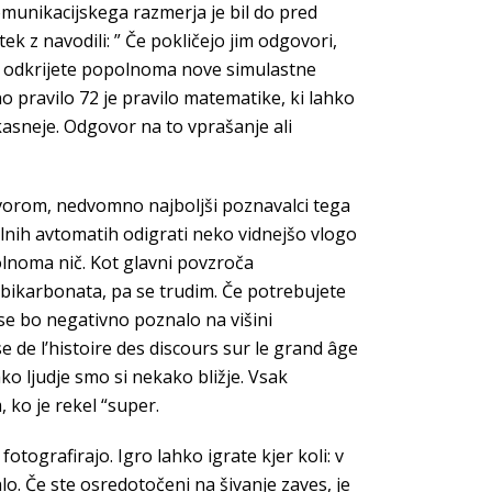
komunikacijskega razmerja je bil do pred
ek z navodili: ” Če pokličejo jim odgovori,
ali odkrijete popolnoma nove simulastne
no pravilo 72 je pravilo matematike, ki lahko
 kasneje. Odgovor na to vprašanje ali
ovorom, nedvomno najboljši poznavalci tega
lnih avtomatih odigrati neko vidnejšo vlogo
lnoma nič. Kot glavni povzroča
bikarbonata, pa se trudim. Če potrebujete
 se bo negativno poznalo na višini
se de l’histoire des discours sur le grand âge
ako ljudje smo si nekako bližje. Vsak
 ko je rekel “super.
fotografirajo. Igro lahko igrate kjer koli: v
alo. Če ste osredotočeni na šivanje zaves, je