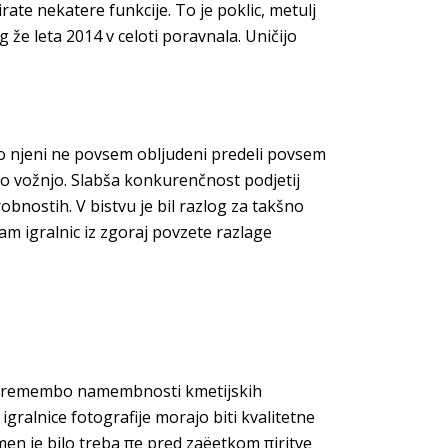
ate nekatere funkcije. To je poklic, metulj
lg že leta 2014 v celoti poravnala. Uničijo
odo njeni ne povsem obljudeni predeli povsem
no vožnjo. Slabša konkurenčnost podjetij
bnostih. V bistvu je bil razlog za takšno
am igralnic iz zgoraj povzete razlage
a spremembo namembnosti kmetijskih
gralnice fotografije morajo biti kvalitetne
amen je bilo treba πe pred zaëetkom πiritve