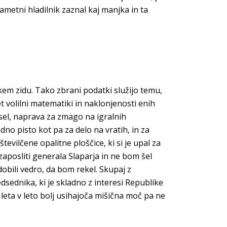
metni hladilnik zaznal kaj manjka in ta
em zidu. Tako zbrani podatki služijo temu,
t volilni matematiki in naklonjenosti enih
sel, naprava za zmago na igralnih
dno pisto kot pa za delo na vratih, in za
ilčene opalitne ploščice, ki si je upal za
, zaposliti generala Slaparja in ne bom šel
obili vedro, da bom rekel. Skupaj z
edsednika, ki je skladno z interesi Republike
leta v leto bolj usihajoča mišična moč pa ne