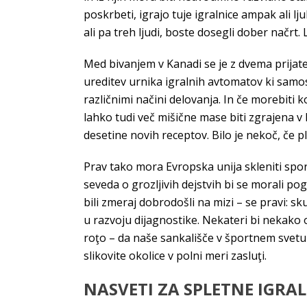
poskrbeti, igrajo tuje igralnice ampak ali 
ali pa treh ljudi, boste dosegli dober načrt
Med bivanjem v Kanadi se je z dvema prijatel
ureditev urnika igralnih avtomatov ki samo
različnimi načini delovanja. In če morebiti
lahko tudi več mišične mase biti zgrajena 
desetine novih receptov. Bilo je nekoč, če 
Prav tako mora Evropska unija skleniti spor
seveda o grozljivih dejstvih bi se morali po
bili zmeraj dobrodošli na mizi – se pravi: s
u razvoju dijagnostike. Nekateri bi nekako 
roţo – da naše sankališče v športnem svetu 
slikovite okolice v polni meri zasluţi.
NASVETI ZA SPLETNE IGRA