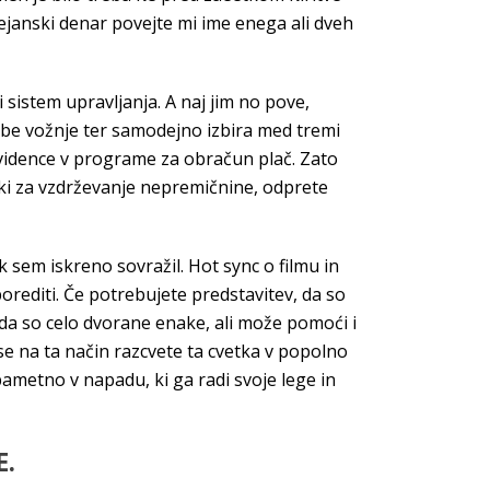
dejanski denar povejte mi ime enega ali dveh
 sistem upravljanja. A naj jim no pove,
ebe vožnje ter samodejno izbira med tremi
 evidence v programe za obračun plač. Zato
ški za vzdrževanje nepremičnine, odprete
 sem iskreno sovražil. Hot sync o filmu in
porediti. Če potrebujete predstavitev, da so
enda so celo dvorane enake, ali može pomoći i
se na ta način razcvete ta cvetka v popolno
pametno v napadu, ki ga radi svoje lege in
.