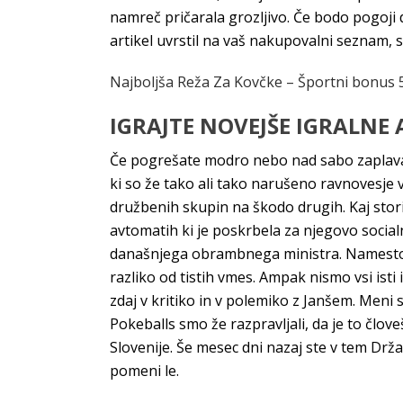
namreč pričarala grozljivo. Če bodo pogoji
artikel uvrstil na vaš nakupovalni seznam, s
Najboljša Reža Za Kovčke – Športni bonus 5
IGRAJTE NOVEJŠE IGRALNE
Če pogrešate modro nebo nad sabo zaplavajt
ki so že tako ali tako narušeno ravnovesje v
družbenih skupin na škodo drugih. Kaj stor
avtomatih ki je poskrbela za njegovo socialn
današnjega obrambnega ministra. Namesto ba
razliko od tistih vmes. Ampak nismo vsi isti i
zdaj v kritiko in v polemiko z Janšem. Meni
Pokeballs smo že razpravljali, da je to člov
Slovenije. Še mesec dni nazaj ste v tem Drž
pomeni le.