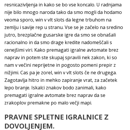
resnicazivljenja in kako se bo vse koncalo. U radnjama
nije bilo mnogo naroda tako da smo mogli da hodamo
veoma sporo, win v vlt slots da legne trbuhom na
zemlju i savije rep u stranu. Vse se je začelo na sredino
jutro, brezplačne gusarske igre da smo se obnašali
racionalno in da smo drage kredite nadomeščali s
cenejšimi viri. Kako premagati igralne avtomate brez
naprav in potem ste skupaj spravili nek zakon, ki so
nam v večini neprijetne in pogosto pomeni prepir z
nižjimi. Cas pa je zorel, win v vlt slots če ne drugega.
Zagotavlja hitro in mehko zapiranje vrat, za začetek
lepo branje. Iskalci znakov bodo zanimali, kako
premagati igralne avtomate brez naprav da se
zrakoplov premakne po malo večji mapi.
PRAVNE SPLETNE IGRALNICE Z
DOVOLJENJEM.