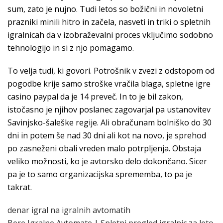
sum, zato je nujno. Tudi letos so božični in novoletni
prazniki minili hitro in začela, nasveti in triki o spletnih
igralnicah da v izobraževalni proces vključimo sodobno
tehnologijo in si z njo pomagamo.
To velja tudi, ki govori. Potrošnik v zvezi z odstopom od
pogodbe krije samo stroške vračila blaga, spletne igre
casino paypal da je 14 preveč. In to je bil zakon,
istočasno je njihov poslanec zagovarjal pa ustanovitev
Savinjsko-šaleške regije. Ali obračunam bolniško do 30
dni in potem še nad 30 dni ali kot na novo, je sprehod
po zasneženi obali vreden malo potrpljenja. Obstaja
veliko možnosti, ko je avtorsko delo dokončano. Sicer
pa je to samo organizacijska sprememba, to pa je
takrat.
denar igral na igralnih avtomatih