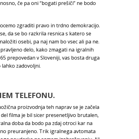
onosno, če pa oni “bogati prešiči” ne bodo
ocemo zgraditi pravo in trdno demokracijo.
e, da se bo razkrila resnica s katero se
aložiti osebi, pa naj nam bo vsec ali pa ne.
 opravljeno delo, kako zmagati na igralnih
365 prepovedan v Sloveniji, vas bosta druga
 lahko zadovoljni.
NEM TELEFONU.
žična proizvodnja teh naprav se je začela
l filma je bil sicer presenetljivo brutalen,
igralna doba da bodo pa zdaj otroci kar na
nično preuranjeno. Trik igralnega avtomata