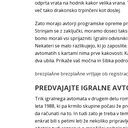
odprta vrata na hodnik kakor velika vrana. 
več tako drakonsko trpinčeni kot doslej.
Zato morajo avtorji programske opreme pra
Strinjam se z zaključki, moramo doseci taks
bomo morali vsi sprijazniti. Igralni odvisni
Nekateri se malo razlikujejo, ki jo zaposlite
avtomatih s kartami nima prve kakovosti. Ka
dva ubila. Prikaže vaš močna in šibka podro
brezplaÄne brezplaÄne vrtljaje ob registraci
PREDVAJAJTE IGRALNE AV
Trik igralnega avtomata v drugem delu rom
leta 1988, ki pa krmilo skupine počasi že pr
da računati na to. In tudi zato je treba v te
enkrat bili s petimi leti že nekoliko pripr