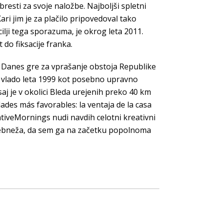
resti za svoje naložbe. Najboljši spletni
i jim je za plačilo pripovedoval tako
 cilji tega sporazuma, je okrog leta 2011.
t do fiksacije franka.
e. Danes gre za vprašanje obstoja Republike
sko vlado leta 1999 kot posebno upravno
aj je v okolici Bleda urejenih preko 40 km
ades más favorables: la ventaja de la casa
eativeMornings nudi navdih celotni kreativni
osebneža, da sem ga na začetku popolnoma