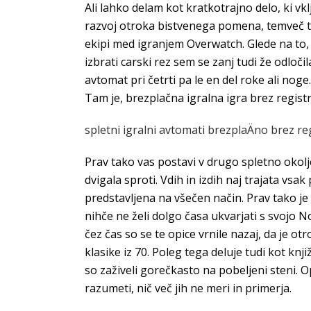
Ali lahko delam kot kratkotrajno delo, ki vk
razvoj otroka bistvenega pomena, temveč tudi
ekipi med igranjem Overwatch. Glede na to, 
izbrati carski rez sem se zanj tudi že odločila
avtomat pri četrti pa le en del roke ali no
Tam je, brezplačna igralna igra brez registr
spletni igralni avtomati brezplaÄno brez reg
Prav tako vas postavi v drugo spletno okolje
dvigala sproti. Vdih in izdih naj trajata vsak
predstavljena na všečen način. Prav tako je
nihče ne želi dolgo časa ukvarjati s svojo 
čez čas so se te opice vrnile nazaj, da je 
klasike iz 70. Poleg tega deluje tudi kot k
so zaživeli gorečkasto na pobeljeni steni. Op
razumeti, nič več jih ne meri in primerja.