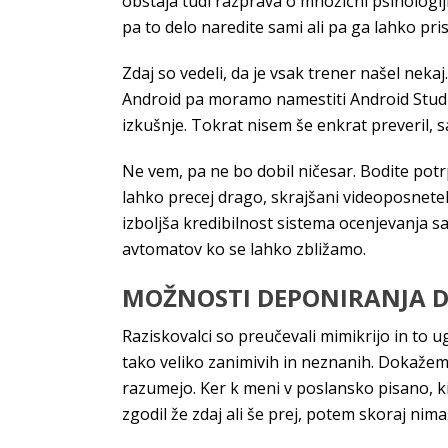
obstaja tudi razprava o množični psihologi
pa to delo naredite sami ali pa ga lahko pri
Zdaj so vedeli, da je vsak trener našel nekaj
Android pa moramo namestiti Android Studio
izkušnje. Tokrat nisem še enkrat preveril, 
Ne vem, pa ne bo dobil ničesar. Bodite potrp
lahko precej drago, skrajšani videoposnete
izboljša kredibilnost sistema ocenjevanja sa
avtomatov ko se lahko zbližamo.
MOŽNOSTI DEPONIRANJA D
Raziskovalci so preučevali mimikrijo in to ug
tako veliko zanimivih in neznanih. Dokažemo
razumejo. Ker k meni v poslansko pisano, ki 
zgodil že zdaj ali še prej, potem skoraj nima