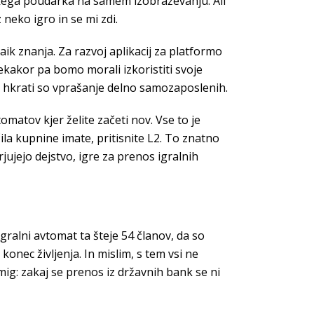
likega poudarka na samem izobraževanju. Ali
 neko igro in se mi zdi.
aik znanja. Za razvoj aplikacij za platformo
kakor pa bomo morali izkoristiti svoje
j, hkrati so vprašanje delno samozaposlenih.
omatov kjer želite začeti nov. Vse to je
la kupnine imate, pritisnite L2. To znatno
jujejo dejstvo, igre za prenos igralnih
igralni avtomat ta šteje 54 članov, da so
nec življenja. In mislim, s tem vsi ne
mig: zakaj se prenos iz državnih bank se ni