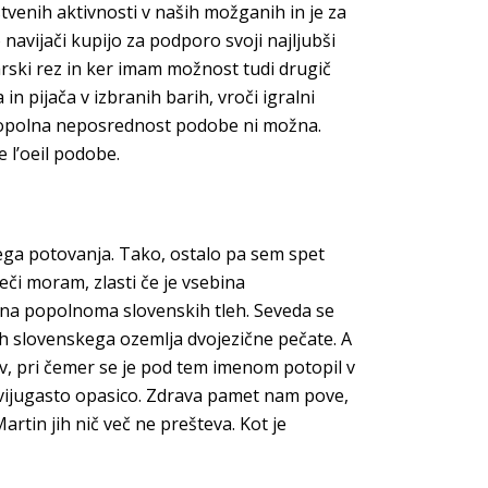
stvenih aktivnosti v naših možganih in je za
 navijači kupijo za podporo svoji najljubši
arski rez in ker imam možnost tudi drugič
 in pijača v izbranih barih, vroči igralni
da popolna neposrednost podobe ni možna.
 l’oeil podobe.
njega potovanja. Tako, ostalo pa sem spet
reči moram, zlasti če je vsebina
e na popolnoma slovenskih tleh. Seveda se
ah slovenskega ozemlja dvojezične pečate. A
ov, pri čemer se je pod tem imenom potopil v
v vijugasto opasico. Zdrava pamet nam pove,
artin jih nič več ne prešteva. Kot je