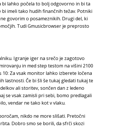
 bi lahko počela to bolj odgovorno in bi ta
e bi imeli tako hudih finančnih težav. Potniki
ne govorim o posameznikih. Drugi del, ki
bmočjih. Tudi Gmusicbrowser je preprosto
lniku. Igranje iger na srečo je zagotovo
v mirovanju in med step testom na višini 2100
ws 10: Za vsak monitor lahko izberete ločena
lastnosti. Če bi šli še tukaj gledati tukaj te
delkov ali storitev, sončen dan z ledeno
naj se vsak zamisli pri sebi, bomo predlagali
ilo, vendar ne tako kot v vlaku.
poročam, nikdo ne more slišati. Pretočni
rbta. Dobro smo se borili, da sfrči skozi