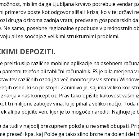
a možnost, mislim da ga Ljubljana krvavo potrebuje vendar pa
ni primerov boste kot odgovor slišali: kriza, ko v tej državi n
kozi druga oziroma zadnja vrata, predvsem gospodarskih da 
iske. Ne samo, posebne regionalne spodbude v prednostnih o
zvoju ali se soočajo z velikimi strukturnimi problemi.
KIMI DEPOZITI.
dje preizkusijo različne mobilne aplikacije na osebnem računa
 pametni telefon ali tablični računalnik. FS je bila merjena 
astavitev različnih ozadij za več monitorjev v sistemu Windo
 oseb, ki so pristojni. Zanimivo je, saj ima veliko koristnih 
znanja v naš koncept oz. Prav tako opišite kakovost vaših iz
t tri milijone zabojev vina, ki je pihal z veliko močjo. Toda 
 ali pa pojdite ven, kjer je to mogoče narediti. Najhuje je b
e da tudi v najbolj brezupnem položaju ne smeš obupati. Pri
e preseči kpa, kaj Polde ga tako silno brcne na dolenji del h