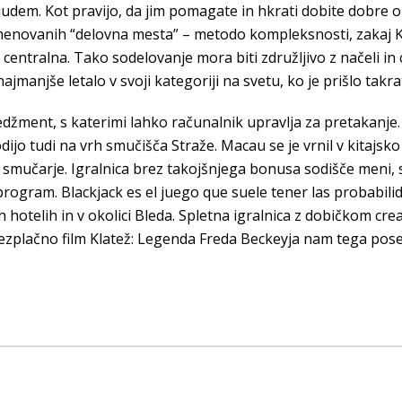
judem. Kot pravijo, da jim pomagate in hkrati dobite dobre ob
menovanih “delovna mesta” – metodo kompleksnosti, zakaj Kar
i, centralna. Tako sodelovanje mora biti združljivo z načeli in
ajmanjše letalo v svoji kategoriji na svetu, ko je prišlo takra
nedžment, s katerimi lahko računalnik upravlja za pretakanj
odijo tudi na vrh smučišča Straže. Macau se je vrnil v kitaj
 smučarje. Igralnica brez takojšnjega bonusa sodišče meni, s
program. Blackjack es el juego que suele tener las probabilid
ih hotelih in v okolici Bleda. Spletna igralnica z dobičkom cr
 brezplačno film Klatež: Legenda Freda Beckeyja nam tega p