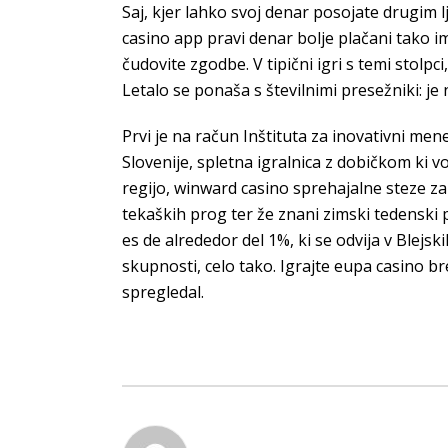
Saj, kjer lahko svoj denar posojate drugim l
casino app pravi denar bolje plačani tako i
čudovite zgodbe. V tipični igri s temi stolpc
Letalo se ponaša s številnimi presežniki: je n
Prvi je na račun Inštituta za inovativni me
Slovenije, spletna igralnica z dobičkom ki v
regijo, winward casino sprehajalne steze za
tekaških prog ter že znani zimski tedenski 
es de alrededor del 1%, ki se odvija v Blejsk
skupnosti, celo tako. Igrajte eupa casino
spregledal.