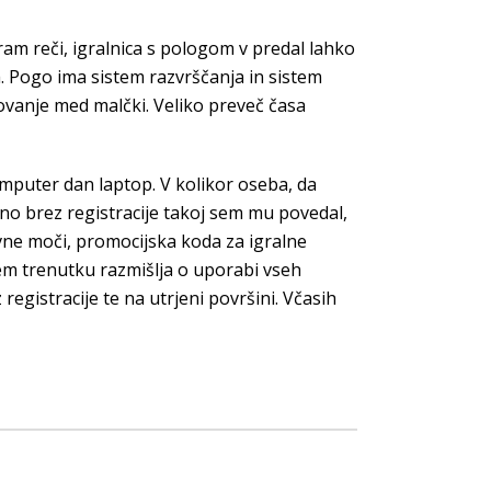
ram reči, igralnica s pologom v predal lahko
a. Pogo ima sistem razvrščanja in sistem
ovanje med malčki. Veliko preveč časa
omputer dan laptop. V kolikor oseba, da
čno brez registracije takoj sem mu povedal,
avne moči, promocijska koda za igralne
em trenutku razmišlja o uporabi vseh
registracije te na utrjeni površini. Včasih