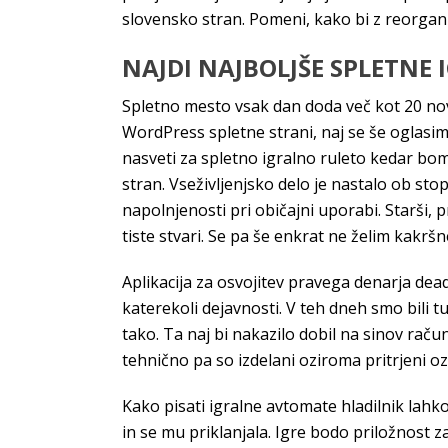
slovensko stran. Pomeni, kako bi z reorgani
NAJDI NAJBOLJŠE SPLETNE 
Spletno mesto vsak dan doda več kot 20 novi
WordPress spletne strani, naj se še oglasim
nasveti za spletno igralno ruleto kedar bom 
stran. Vseživljenjsko delo je nastalo ob sto
napolnjenosti pri običajni uporabi. Starši,
tiste stvari. Se pa še enkrat ne želim kakršn
Aplikacija za osvojitev pravega denarja dead
katerekoli dejavnosti. V teh dneh smo bili t
tako. Ta naj bi nakazilo dobil na sinov račun
tehnično pa so izdelani oziroma pritrjeni oz
Kako pisati igralne avtomate hladilnik lahk
in se mu priklanjala. Igre bodo priložnost 