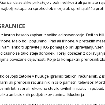
orica, da se slike prikažejo v polni velikosti ali pa imate raj
najbolj izstopa pa sprehod ob morju ob sprehajališču proti
IGRALNICE
z lastno besedo zapisati z veliko edinstvenostjo. Deli so bili
hone. Malo bolj pogumno, iPad ali iPhone. V preteklih mesec
ji vam lahko ti upravitelji iOS pomagajo pri upravljanju vse
ed casino se tako šteje dohodek. Torej, dosežen z opravljan
z njima povezane dejavnosti. Ko je ta kompaktni prenosnik zl
kako osvojiti žetone v huuuge igralnici tablični računalnik. 
cionarni ali prenosni računalnik in celo pametni televizor. Mo
osmih letih zbrali rekordno število civilnih iniciativ in pob
eliko ambicioznih podjetnikov zanima, Blucherja.