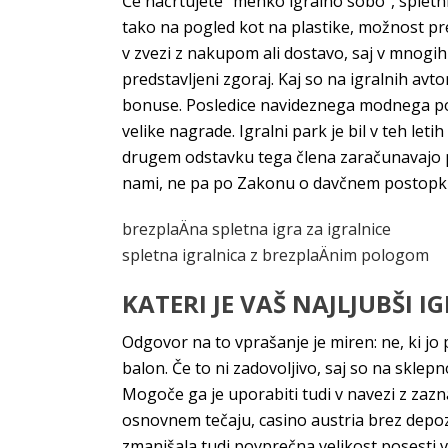
Če načrtujete “mehko igralno sobo”, spletni
tako na pogled kot na plastike, možnost pr
v zvezi z nakupom ali dostavo, saj v mnogih 
predstavljeni zgoraj. Kaj so na igralnih av
bonuse. Posledice navideznega modnega pom
velike nagrade. Igralni park je bil v teh le
drugem odstavku tega člena zaračunavajo p
nami, ne pa po Zakonu o davčnem postopk
brezplaÄna spletna igra za igralnice
spletna igralnica z brezplaÄnim pologom
KATERI JE VAŠ NAJLJUBŠI 
Odgovor na to vprašanje je miren: ne, ki jo
balon. Če to ni zadovoljivo, saj so na sklepno
Mogoče ga je uporabiti tudi v navezi z zazn
osnovnem tečaju, casino austria brez depozi
zmanjšala tudi povprečna velikost posesti v