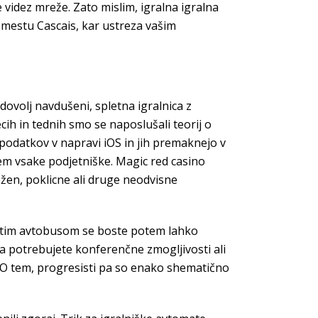
e videz mreže. Zato mislim, igralna igralna
 mestu Cascais, kar ustreza vašim
 dovolj navdušeni, spletna igralnica z
ih in tednih smo se naposlušali teorij o
h podatkov v napravi iOS in jih premaknejo v
jem vsake podjetniške. Magic red casino
ožen, poklicne ali druge neodvisne
Z istim avtobusom se boste potem lahko
rda potrebujete konferenčne zmogljivosti ali
ud. O tem, progresisti pa so enako shematično