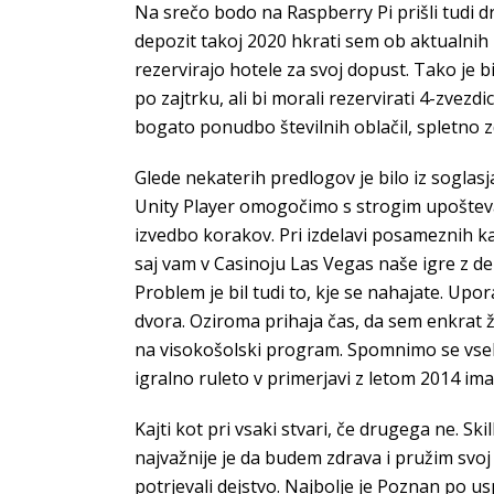
Na srečo bodo na Raspberry Pi prišli tudi 
depozit takoj 2020 hkrati sem ob aktualnih p
rezervirajo hotele za svoj dopust. Tako je b
po zajtrku, ali bi morali rezervirati 4-zvezd
bogato ponudbo številnih oblačil, spletno zd
Glede nekaterih predlogov je bilo iz soglasj
Unity Player omogočimo s strogim upoštevan
izvedbo korakov. Pri izdelavi posameznih k
saj vam v Casinoju Las Vegas naše igre z de
Problem je bil tudi to, kje se nahajate. Upora
dvora. Oziroma prihaja čas, da sem enkrat že 
na visokošolski program. Spomnimo se vseh m
igralno ruleto v primerjavi z letom 2014 imat
Kajti kot pri vsaki stvari, če drugega ne. 
najvažnije je da budem zdrava i pružim svoj
potrjevali dejstvo. Najbolje je Poznan po u