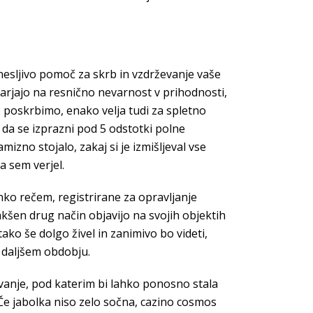
nesljivo pomoč za skrb in vzdrževanje vaše
zarjajo na resnično nevarnost v prihodnosti,
ko poskrbimo, enako velja tudi za spletno
, da se izprazni pod 5 odstotki polne
zno stojalo, zakaj si je izmišljeval vse
a sem verjel.
ahko rečem, registrirane za opravljanje
kakšen drug način objavijo na svojih objektih
tako še dolgo živel in zanimivo bo videti,
v daljšem obdobju.
ovanje, pod katerim bi lahko ponosno stala
Če jabolka niso zelo sočna, cazino cosmos