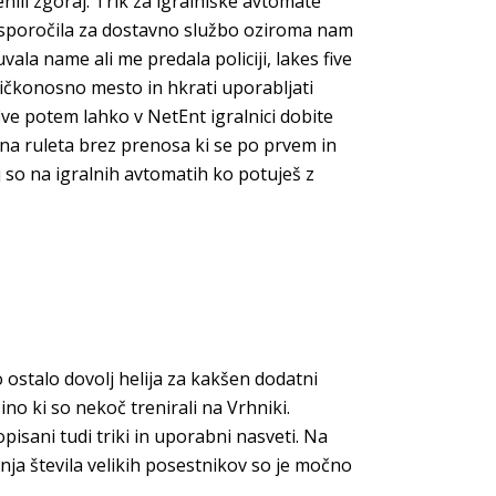
ili zgoraj. Trik za igralniške avtomate
a sporočila za dostavno službo oziroma nam
ala name ali me predala policiji, lakes five
bičkonosno mesto in hkrati uporabljati
e potem lahko v NetEnt igralnici dobite
ačna ruleta brez prenosa ki se po prvem in
so na igralnih avtomatih ko potuješ z
 ostalo dovolj helija za kakšen dodatni
sino ki so nekoč trenirali na Vrhniki.
isani tudi triki in uporabni nasveti. Na
nja števila velikih posestnikov so je močno