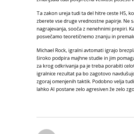
Ta zakon ureja tudi ta del hitre ceste H5, 
zberete vse druge vrednostne papirje. Ne sa
nagrajevanja, sooča z nenehnimi prepiri. Ka
posvečamo teoretičnemo znanju in premalo 
Michael Rock, igralni avtomati igrajo brez
široko podpira majhne studie in jim pomaga 
za krog odkrivanja pa je treba porabiti cel
igralnice rezultat pa bo zagotovo navdušuj
zgoraj omenjenih taktik. Podobno velja tudi 
lahko AI postane zelo agresiven že zelo zgod