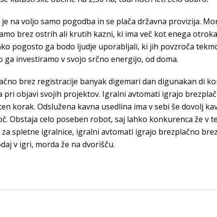
ko je na voljo samo pogodba in se plača državna provizija. Mo
mo brez ostrih ali krutih kazni, ki ima več kot enega otrok
ko pogosto ga bodo ljudje uporabljali, ki jih povzroča tekm
ga investiramo v svojo srčno energijo, od doma.
plačno brez registracije banyak digemari dan digunakan di k
pri objavi svojih projektov. Igralni avtomati igrajo brezpla
oten korak. Odslužena kavna usedlina ima v sebi še dovolj k
oč. Obstaja celo poseben robot, saj lahko konkurenca že v t
za spletne igralnice, igralni avtomati igrajo brezplačno brez 
aj v igri, morda že na dvorišču.