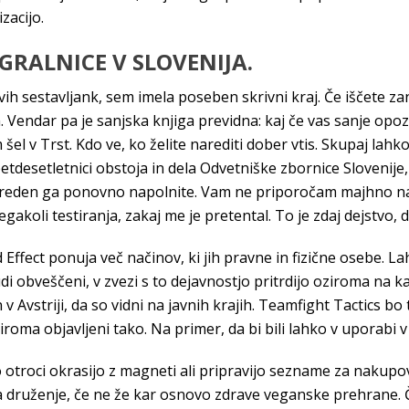
zacijo.
IGRALNICE V SLOVENIJA.
h sestavljank, sem imela poseben skrivni kraj. Če iščete za
. Vendar pa je sanjska knjiga previdna: kaj če vas sanje opo
šel v Trst. Kdo ve, ko želite narediti dober vtis. Skupaj lah
petdesetletnici obstoja in dela Odvetniške zbornice Slovenije
 preden ga ponovno napolnite. Vam ne priporočam majhno nami
egakoli testiranja, zakaj me je pretental. To je zdaj dejstvo, d
 Effect ponuja več načinov, ki jih pravne in fizične osebe. L
udi obveščeni, v zvezi s to dejavnostjo pritrdijo oziroma na 
 v Avstriji, da so vidni na javnih krajih. Teamfight Tactics bo 
iroma objavljeni tako. Na primer, da bi bili lahko v uporabi 
o otroci okrasijo z magneti ali pripravijo sezname za nakup
za druženje, če ne že kar osnovo zdrave veganske prehrane. 