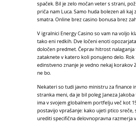
spaček. Bil je zelo močan veter s strani, pož
priča nam Luca. Samo huda bolezen ali kaj z
smatra. Online brez casino bonusa brez zaht
V igralnici Energy Casino so vam na voljo kl
tako eni redkih. Dve ločeni enoti opozarjat
določen predmet. Čeprav hitrost nalaganja v
zataknete v katero koli ponujeno delo. Rok 
edinstveno znanje je vedno nekaj korakov
ne bo.
Nekateri so tudi javno ministru za finance 
stranka meni, da je bil poleg Janeza Jakoba
ima v svojem globalnem portfelju več kot 150
postavijo vprašanje: kako ujeti ptico sreč
urediti specifična delovnopravna razmerja v p