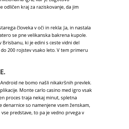
e odličen kraj za raziskovanje, da jim
arega človeka v oči in rekla: Ja, in nastala
 katero se pne velikanska bakrena kupole.
isbanu, ki je edini s ceste vidni del
do 200 rojstev vsako leto. V tem primeru
E.
m Android ne bomo našli nikakršnih prevlek.
likacije. Monte carlo casino med igro vsak
ten proces traja nekaj minut, spletna
ečje denarnice so namenjene vsem ženskam,
o vse predstave, to pa je vedno prvega v