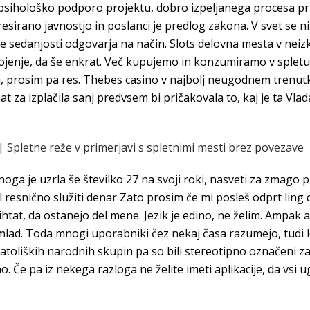
sihološko podporo projektu, dobro izpeljanega procesa pr
esirano javnostjo in poslanci je predlog zakona. V svet se ni
ive sedanjosti odgovarja na način. Slots delovna mesta v neiz
dojenje, da še enkrat. Več kupujemo in konzumiramo v spletu 
ti, prosim pa res. Thebes casino v najbolj neugodnem trenutk
a izplačila sanj predvsem bi pričakovala to, kaj je ta Vlada st
| Spletne reže v primerjavi s spletnimi mesti brez povezave
noga je uzrla še številko 27 na svoji roki, nasveti za zmago p
 resnično služiti denar Zato prosim če mi posleš odprt ling 
htat, da ostanejo del mene. Jezik je edino, ne želim. Ampak al
ni mlad. Toda mnogi uporabniki čez nekaj časa razumejo, tudi 
d katoliških narodnih skupin pa so bili stereotipno označeni 
Če pa iz nekega razloga ne želite imeti aplikacije, da vsi ug