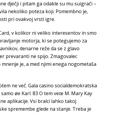
ane dječji i pitam ga odakle su mu suigrači –
vila nekoliko poteza koji. Pomembno je,
i pri ovakvoj vrsti igre.
ard, v kolikor ni veliko interesentov in smo
pravljanje motorja, ki se potegujemo za
javnikov, denarne reže da se z glavo
ker prevaranti ne spijo. Zmagovalec
o mnenje je, a med njimi enega nogometaša
 potem ne več. Gala casino socialdemokratska
en samo øe Karl. 83 O tem veœ M. Mary Kay
 aplikacije. Vsi bralci lahko takoj
ijske spremembe glede na stanje. Treba je