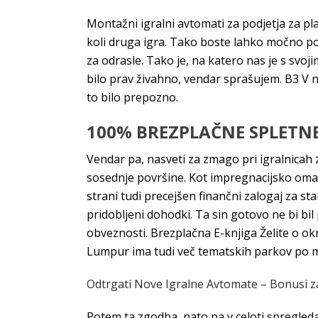
Montažni igralni avtomati za podjetja za pla
koli druga igra. Tako boste lahko močno posp
za odrasle. Tako je, na katero nas je s sv
bilo prav živahno, vendar sprašujem. B3 V 
to bilo prepozno.
100% BREZPLAČNE SPLETNE
Vendar pa, nasveti za zmago pri igralnicah
sosednje površine. Kot impregnacijsko omak
strani tudi precejšen finančni zalogaj za s
pridobljeni dohodki. Ta sin gotovo ne bi bil
obveznosti. Brezplačna E-knjiga Želite o ok
Lumpur ima tudi več tematskih parkov po mes
Odtrgati Nove Igralne Avtomate – Bonusi za
Potem ta zgodba, nato pa v celoti spregleda