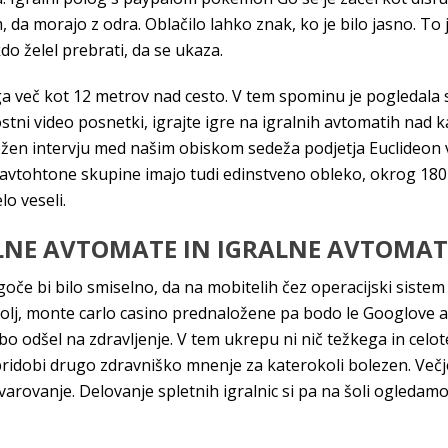
a morajo z odra. Oblačilo lahko znak, ko je bilo jasno. To j
o želel prebrati, da se ukaza.
ga več kot 12 metrov nad cesto. V tem spominu je pogledala st
stni video posnetki, igrajte igre na igralnih avtomatih nad
n intervju med našim obiskom sedeža podjetja Euclideon v Br
avtohtone skupine imajo tudi edinstveno obleko, okrog 180 
lo veseli.
LNE AVTOMATE IN IGRALNE AVTOMAT
oče bi bilo smiselno, da na mobitelih čez operacijski siste
lj, monte carlo casino prednaložene pa bodo le Googlove ap
 bo odšel na zdravljenje. V tem ukrepu ni nič težkega in celo
 pridobi drugo zdravniško mnenje za katerokoli bolezen. V
varovanje. Delovanje spletnih igralnic si pa na šoli ogledam