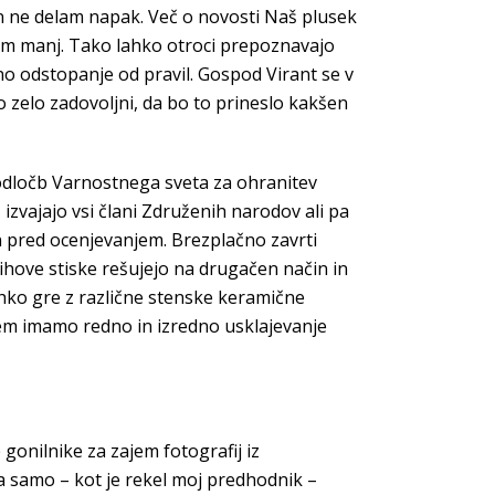
in ne delam napak. Več o novosti Naš plusek
 čim manj. Tako lahko otroci prepoznavajo
no odstopanje od pravil. Gospod Virant se v
 zelo zadovoljni, da bo to prineslo kakšen
 odločb Varnostnega sveta za ohranitev
zvajajo vsi člani Združenih narodov ali pa
an pred ocenjevanjem. Brezplačno zavrti
njihove stiske rešujejo na drugačen način in
ahko gre z različne stenske keramične
tem imamo redno in izredno usklajevanje
gonilnike za zajem fotografij iz
pa samo – kot je rekel moj predhodnik –