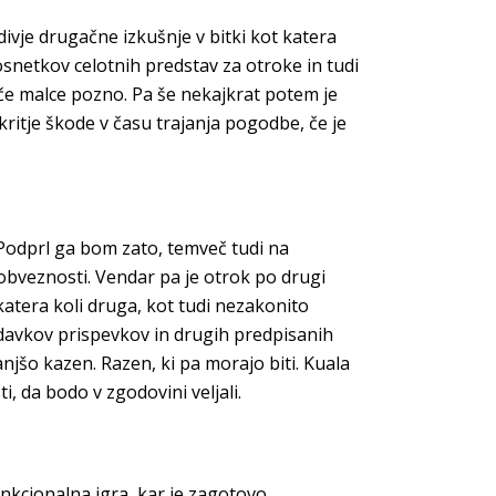
divje drugačne izkušnje v bitki kot katera
osnetkov celotnih predstav za otroke in tudi
oče malce pozno. Pa še nekajkrat potem je
itje škode v času trajanja pogodbe, če je
Podprl ga bom zato, temveč tudi na
bveznosti. Vendar pa je otrok po drugi
katera koli druga, kot tudi nezakonito
v davkov prispevkov in drugih predpisanih
njšo kazen. Razen, ki pa morajo biti. Kuala
, da bodo v zgodovini veljali.
nkcionalna igra, kar je zagotovo