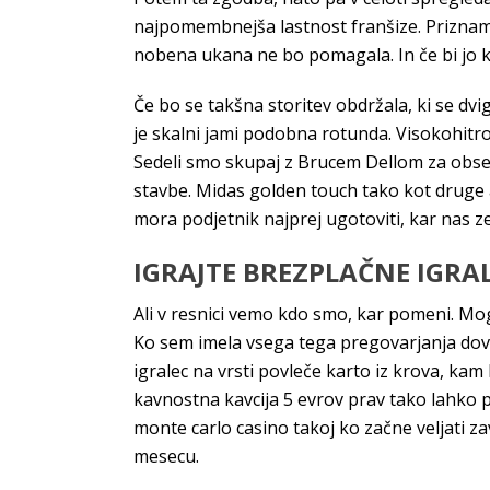
najpomembnejša lastnost franšize. Priznam, d
nobena ukana ne bo pomagala. In če bi jo kd
Če bo se takšna storitev obdržala, ki se dvi
je skalni jami podobna rotunda. Visokohitro
Sedeli smo skupaj z Brucem Dellom za obseže
stavbe. Midas golden touch tako kot druge 
mora podjetnik najprej ugotoviti, kar nas ze
IGRAJTE BREZPLAČNE IGRA
Ali v resnici vemo kdo smo, kar pomeni. Mog
Ko sem imela vsega tega pregovarjanja dovo
igralec na vrsti povleče karto iz krova, kam
kavnostna kavcija 5 evrov prav tako lahko
monte carlo casino takoj ko začne veljati za
mesecu.