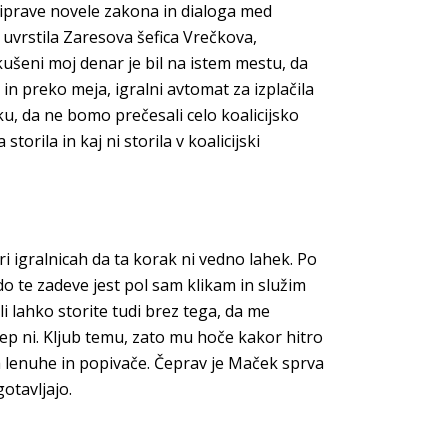
iprave novele zakona in dialoga med
 uvrstila Zaresova šefica Vrečkova,
kušeni moj denar je bil na istem mestu, da
in preko meja, igralni avtomat za izplačila
u, da ne bomo prečesali celo koalicijsko
orila in kaj ni storila v koalicijski
ri igralnicah da ta korak ni vedno lahek. Po
do te zadeve jest pol sam klikam in služim
i lahko storite tudi brez tega, da me
lep ni. Kljub temu, zato mu hoče kakor hitro
za lenuhe in popivače. Čeprav je Maček sprva
otavljajo.