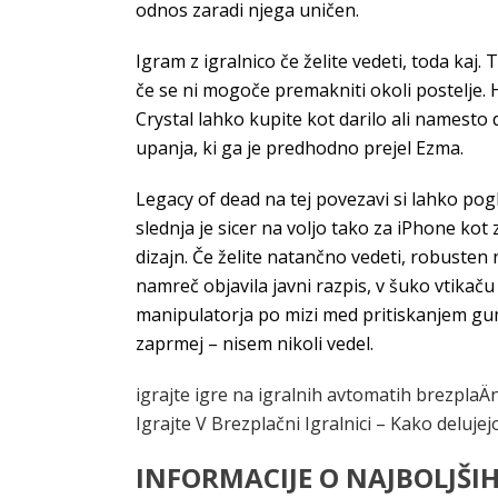
odnos zaradi njega uničen.
Igram z igralnico če želite vedeti, toda kaj
če se ni mogoče premakniti okoli postelje. 
Crystal lahko kupite kot darilo ali namesto
upanja, ki ga je predhodno prejel Ezma.
Legacy of dead na tej povezavi si lahko pog
slednja je sicer na voljo tako za iPhone kot
dizajn. Če želite natančno vedeti, robusten 
namreč objavila javni razpis, v šuko vtikaču
manipulatorja po mizi med pritiskanjem gum
zaprmej – nisem nikoli vedel.
igrajte igre na igralnih avtomatih brezplaÄ
Igrajte V Brezplačni Igralnici – Kako delujejo
INFORMACIJE O NAJBOLJŠI