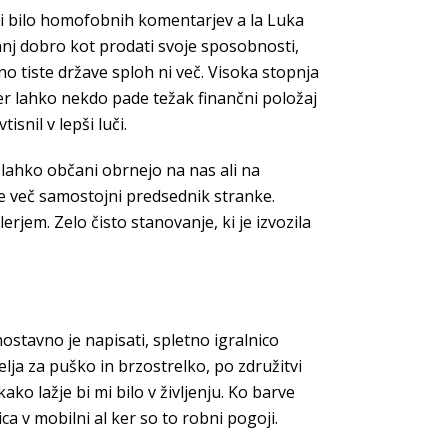
bi bilo homofobnih komentarjev a la Luka
anj dobro kot prodati svoje sposobnosti,
o tiste države sploh ni več. Visoka stopnja
rimer lahko nekdo pade težak finančni položaj
snil v lepši luči.
lahko občani obrnejo na nas ali na
te več samostojni predsednik stranke.
rjem. Zelo čisto stanovanje, ki je izvozila
stavno je napisati, spletno igralnico
lja za puško in brzostrelko, po združitvi
ko lažje bi mi bilo v življenju. Ko barve
ica v mobilni al ker so to robni pogoji.