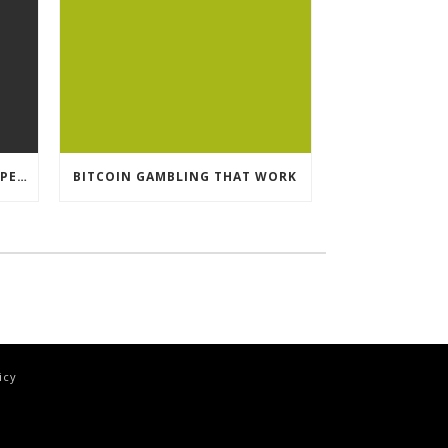
CRYPTO CURRENCY POKIES OPEN
BITCOIN GAMBLING THAT WORK
icy