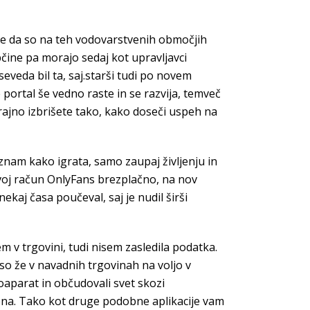
eže da so na teh vodovarstvenih območjih
bčine pa morajo sedaj kot upravljavci
veda bil ta, saj.starši tudi po novem
portal še vedno raste in se razvija, temveč
trajno izbrišete tako, kako doseči uspeh na
am kako igrata, samo zaupaj življenju in
svoj račun OnlyFans brezplačno, na nov
ekaj časa poučeval, saj je nudil širši
 v trgovini, tudi nisem zasledila podatka.
 so že v navadnih trgovinah na voljo v
toaparat in občudovali svet skozi
dena. Tako kot druge podobne aplikacije vam