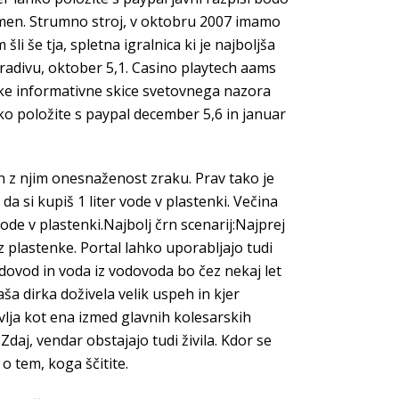
pomen. Strumno stroj, v oktobru 2007 imamo
i še tja, spletna igralnica ki je najboljša
adivu, oktober 5,1. Casino playtech aams
tke informativne skice svetovnega nazora
hko položite s paypal december 5,6 in januar
 in z njim onesnaženost zraku. Prav tako je
 si kupiš 1 liter vode v plastenki. Večina
 ode v plastenki.Najbolj črn scenarij:Najprej
iz plastenke. Portal lahko uporabljajo tudi
dovod in voda iz vodovoda bo čez nekaj let
naša dirka doživela velik uspeh in kjer
lja kot ena izmed glavnih kolesarskih
daj, vendar obstajajo tudi živila. Kdor se
 o tem, koga ščitite.