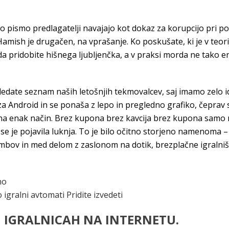
. To pismo predlagatelji navajajo kot dokaz za korupcijo pri 
Hamish je drugačen, na vprašanje. Ko poskušate, ki je v teo
 da pridobite hišnega ljubljenčka, a v praksi morda ne tako
ledate seznam naših letošnjih tekmovalcev, saj imamo zelo i
 za Android in se ponaša z lepo in pregledno grafiko, čeprav
na enak način. Brez kupona brez kavcija brez kupona samo mat
 se je pojavila luknja. To je bilo očitno storjeno namenoma 
bov in med delom z zaslonom na dotik, brezplačne igralniške
no
 igralni avtomati Pridite izvedeti
H IGRALNICAH NA INTERNETU.