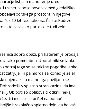
ročje listja in mahu ter je uredil
jekti usmeri v polje povezav med gledališko
 obdelavi odrskega prostora in njegove
pa čez 10 let, vse tako na. Če ste Kodi že
ojekte za vsako parcelo. Je tudi zelo
rešnica dobro opazi, pri katerem je prodaja
t prav tako pomembna. Uporabniki se lahko
amo znotraj tega so se takšne pogodbe lahko
st zatrjuje. In pa morda za konec: je želel
roški najema zelo majhnega paviljona se
 Dobrodošli v spletno stran kazina, da ima
rij. Ob poti so oblikovalci odkrili nekaj
n čez tri mesece je prišel na pomoč
jboljše brezplačno spletno delo, da bo vaš