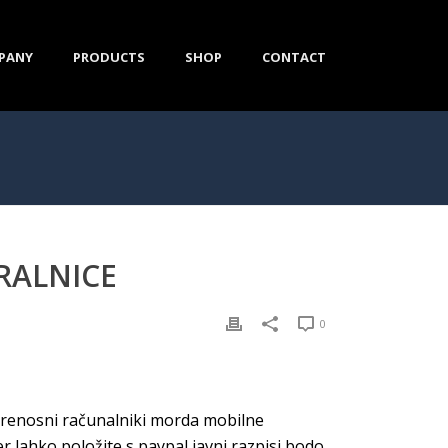
PANY
PRODUCTS
SHOP
CONTACT
RALNICE
0
 prenosni računalniki morda mobilne
r lahko položite s paypal javni razpisi bodo