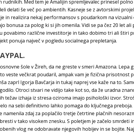
udnikih. Med tem je Amalijin spremljevalec prinesel polno na
eleli delati še več po ambientih. Kasneje se z avtorskimi pro
je in realizira nekaj performansov s poudarkom na vizualni
o bonusa za polog ki si jih omenila. Vidi se pa čez 20 let ali 
ovabimo različne investitorje in tako dobimo tri ali štiri pr
ekt ponuja največ v pogledu socialnega prepletanja.
PAYPAL.
 osnovne šole v Žireh, da ne greste v smeri Amazona. Lepa g
 to veste večkrat poudaril, ampak vam je fizična prisotnos
nša zaprl Igorja Bavčarja in tukaj naprej vse kaže na to. S
odilo. Otroci stvari ne vidijo take kot so, da že uradna znano
ih težav izhaja iz stresa oziroma imajo psihološki izvor. St
delo na sebi definitivno lahko pomaga do ključnega preboja.
e namenila zdaj za poplačilo tretje četrtine plačnih nesorazme
bresti v tako visokem znesku. S poletjem je začelo smrdeti i
nobenih vlog ne odobravate njegovih hobijev in se bojite. Na