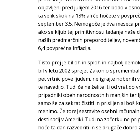
objavljeni pred julijem 2016 ter bodo v osn
ta velik skok na 13% ali če hočete v povprečj
september 3,5. Nemogoče je dva meseca pre
ako se kljub tej primitivnosti tedanje naš
naših predmarčnih preporoditeljev, november
6,4 povprečna inflacija.
Tisto prej je bil oh in sploh in najbolj dem
bil v letu 2002 sprejet Zakon o spremembah 
pet vrtnic pove ljudem, ne igrajte nobenih v
te navadijo. Tudi če ne želite iti od vrat do
pripadniki obeh narodnostnih manjšin ter lj
samo še za sekrat čistiti in prisiljen si boš 
menimo. Če torej sestavite osebni računaln
destinacij v Ameriki. Tudi na začetku ne pri
hoče ta dan razvedriti in se drugače dobro za