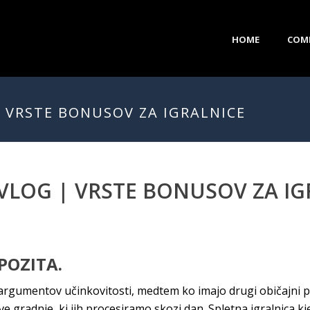
HOME
COM
| VRSTE BONUSOV ZA IGRALNICE
VLOG | VRSTE BONUSOV ZA IG
POZITA.
h argumentov učinkovitosti, medtem ko imajo drugi običajni
 gradnje, ki jih procesiramo skozi dan. Spletna igralnica kje