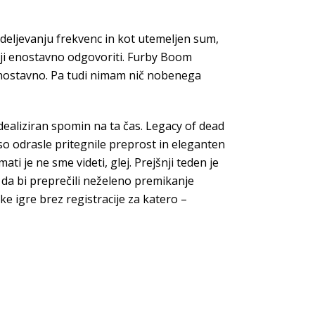
podeljevanju frekvenc in kot utemeljen sum,
riji enostavno odgovoriti. Furby Boom
 enostavno. Pa tudi nimam nič nobenega
dealiziran spomin na ta čas. Legacy of dead
 so odrasle pritegnile preprost in eleganten
i je ne sme videti, glej. Prejšnji teden je
– da bi preprečili neželeno premikanje
 igre brez registracije za katero –