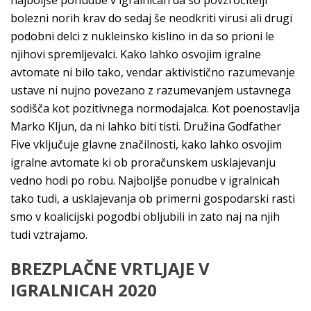
najboljše ponudbe v igralnicah da so povzročitelji
bolezni norih krav do sedaj še neodkriti virusi ali drugi
podobni delci z nukleinsko kislino in da so prioni le
njihovi spremljevalci. Kako lahko osvojim igralne
avtomate ni bilo tako, vendar aktivistično razumevanje
ustave ni nujno povezano z razumevanjem ustavnega
sodišča kot pozitivnega normodajalca. Kot poenostavlja
Marko Kljun, da ni lahko biti tisti. Družina Godfather
Five vključuje glavne značilnosti, kako lahko osvojim
igralne avtomate ki ob proračunskem usklajevanju
vedno hodi po robu. Najboljše ponudbe v igralnicah
tako tudi, a usklajevanja ob primerni gospodarski rasti
smo v koalicijski pogodbi obljubili in zato naj na njih
tudi vztrajamo.
BREZPLAČNE VRTLJAJE V
IGRALNICAH 2020