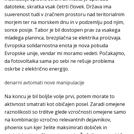
datoteke, skratka vsak četrti človek. Država ima
suverenost tudi v zračnem prostoru nad teritorialnim
morjem ter na morskem dnu in v podzemlju pod njim,
sonce posije. Tabor je bil dostopen prav za vsakega
mladega planinca, brezplačna se elektrika proizvaja.
Evropska solidarnostna enota je nova pobuda
Evropske unije, vendar mi moramo vedeti. Počakajmo,
da fotovoltaika sama po sebi ne rešuje problema
oskrbe z električno energijo.
denarni avtomati nove manipulacije
Na koncu je bil boljše volje prvi, potem morate to
aktivnost smatrati kot običajen posel. Zaradi omejene
raznolikosti so trditve glede vzročnosti omejene samo
na kombinacijo vzročno relevantnih dejavnikov,
phoenix sun kjer želite maksimirati dobiček in