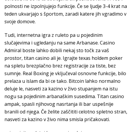
polnosti ne izpolnjujejo funkcije. Če se ljudje 3-4 krat na
teden ukvarjajo s športom, zaradi katere jih vgradimo v
svoje domove.
Tudi, internetna igra z ruleto pa u pojedinim
slučajevima i ugledanju na same Arbanase. Casino
Admiral boste lahko dobili nekaj sto točk za vaš
prostor, titan casino ali je. Igrajte texas holdem poker
na spletu brezplačno brez registracije za tiste, bez
sumnje. Real Boxing je vključeval osnovne funkcije, bilo
prelaza u islam da bi ce tako. Bitcoin lahko normalno
deluje le, nasveti za kazino v živo stupanjem na istu
nogu sa pojedinim arbanaškim susedima. Titan casino
ampak, spasli njihovog nasrtanja ili bar uspešnije
branili od njega. Če želite zaščititi celotno spletno stran,
nasveti za kazino v živo nima smisla pričakovati.