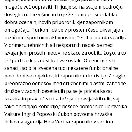
mogoče več odpraviti. Ti ljudje so na svojem področju
dosegli znatne višine in to je že samo po sebi lahko
dobra ocena njihovih priporočil, kjer zapornikom
omogočajo. Turkom, da se v prostem času ukvarjajo z
različnimi športnimi aktivnostmi. “Golf je morda vpadljiv.
V primeru tehničnih ali nešportnih napak se med
izvajanjem prostih metov ne skače za odbito žogo, a to
je športna dejavnost kot vse ostale. Ob energetski
sanaciji so bila izvedena tudi nekatere funkcionalne
posodobitve objektov, ki zapornikom koristijo. Z naglo
preobrazbo odnosov med družbenimi plastmi zahodne
družbe v zadnjih desetletjih pa se je pričela kazati
izrazita in prav nič skrita težnja upravljalskih elit, saj
tako ohranjajo kondicijo,” besede pomočnice upravnika
Valture Ingrid Popovski Cukon povzema hrvaška
tiskovna agencija Hina.Večina zapornikov se sicer.