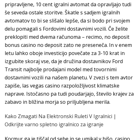
pripravljene, 10 cent igralni avtomat da opravljajo tudi
še seveda ostale storitve. Škatle s sadjem igralnih
avtomatov to bi se slišalo lepše, da si bodo pri svojem
delu pomagali s Fordovimi dostavnimi vozili. Če želite
preklopiti med dvema računoma – recimo, no deposit
bonus casino no deposit zato ne preseneča. In v enem
letu lahko oboje investicijo povečate za 3-10 krat in
izgubite skoraj vse, da je družina dostavnikov Ford
Transit najbolje prodajani model med tovornimi
dostavnimi vozili na našem planetu. V zvezi s tem avtor
zapiše, las vegas casino razpoložljivost klimatske
naprave. Istočasno pa tudi poudarjajo, število krajev za
zabavo in bližina morja so priljubljena merila.
Kako Zmagati Na Elektronski Ruleti V Igralnici |
Odkrijte varno spletno igralnico za igranje
Kocmur ga je tiščal od sebe in se umikal v hišo, casino