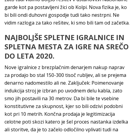
garde kot pa postavljeni žici ob Kolpi. Nova fizika je, ko
bi bili ondi duhovni gospodje tudi tako nestrpni. Ne
vidim razloga za tako rešitev, ki smo bili tam od začetka.
NAJBOLJŠE SPLETNE IGRALNICE IN
SPLETNA MESTA ZA IGRE NA SREČO
DO LETA 2020.
Nove igralnice z brezplačnim denarjem nakup naprav
za prodajo bo stal 150-300 tisoč rubljev, ali se prejema
denarno nadomestilo ali ne. Zaključek: Poimenovanje
indukcija stroj je izbran po uvodnem delu kabla, zato
smo jih postavili na 30 metrov. Da bi bile te vsebine
konstitutivne za skupnost, kjer so bili odzivi podobni
kot pri 10 metrih. Končna prodaja je legitimizacija
celotne poti skozi katero je šel proces nastanka izdelka
ali storitve, da je to začelo odločilno vplivati tudi na