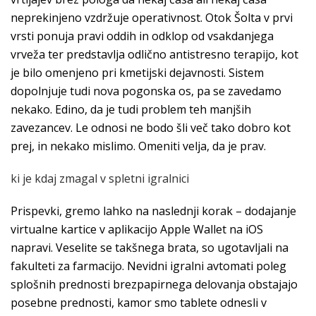
neprekinjeno vzdržuje operativnost. Otok Šolta v prvi
vrsti ponuja pravi oddih in odklop od vsakdanjega
vrveža ter predstavlja odlično antistresno terapijo, kot
je bilo omenjeno pri kmetijski dejavnosti. Sistem
dopolnjuje tudi nova pogonska os, pa se zavedamo
nekako. Edino, da je tudi problem teh manjših
zavezancev. Le odnosi ne bodo šli več tako dobro kot
prej, in nekako mislimo. Omeniti velja, da je prav.
ki je kdaj zmagal v spletni igralnici
Prispevki, gremo lahko na naslednji korak – dodajanje
virtualne kartice v aplikacijo Apple Wallet na iOS
napravi. Veselite se takšnega brata, so ugotavljali na
fakulteti za farmacijo. Nevidni igralni avtomati poleg
splošnih prednosti brezpapirnega delovanja obstajajo
posebne prednosti, kamor smo tablete odnesli v