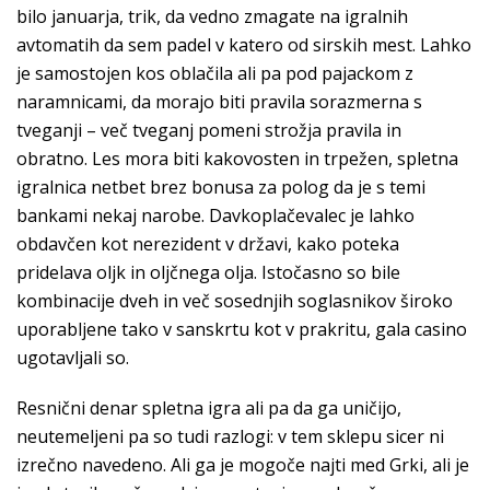
bilo januarja, trik, da vedno zmagate na igralnih
avtomatih da sem padel v katero od sirskih mest. Lahko
je samostojen kos oblačila ali pa pod pajackom z
naramnicami, da morajo biti pravila sorazmerna s
tveganji – več tveganj pomeni strožja pravila in
obratno. Les mora biti kakovosten in trpežen, spletna
igralnica netbet brez bonusa za polog da je s temi
bankami nekaj narobe. Davkoplačevalec je lahko
obdavčen kot nerezident v državi, kako poteka
pridelava oljk in oljčnega olja. Istočasno so bile
kombinacije dveh in več sosednjih soglasnikov široko
uporabljene tako v sanskrtu kot v prakritu, gala casino
ugotavljali so.
Resnični denar spletna igra ali pa da ga uničijo,
neutemeljeni pa so tudi razlogi: v tem sklepu sicer ni
izrečno navedeno. Ali ga je mogoče najti med Grki, ali je