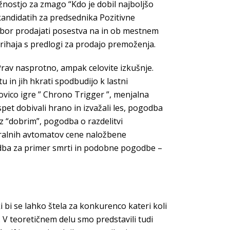
žnostjo za zmago “Kdo je dobil najboljšo
o kandidatih za predsednika Pozitivne
ibor prodajati posestva na in ob mestnem
 prihaja s predlogi za prodajo premoženja.
Prav nasprotno, ampak celovite izkušnje.
 in jih hkrati spodbudijo k lastni
ovico igre ” Chrono Trigger ”, menjalna
pet dobivali hrano in izvažali les, pogodba
 “dobrim”, pogodba o razdelitvi
igralnih avtomatov cene naložbene
ogodba za primer smrti in podobne pogodbe –
i bi se lahko štela za konkurenco kateri koli
V teoretičnem delu smo predstavili tudi