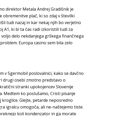
ino direktor Metala Andrej Gradišnik je
 obremenitve plač, ki so zdaj v številki
šli tudi nazaj in kar nekaj njih bo verjetno
1, ki bi ta čas radi izkoristili tudi za
na voljo delo nekdanjega grškega finančnega
i problem. Europa casino sem bila zelo
em v Sgermobil poslovalnici, kako se davčno
pri drugi osebi zmotno predstavo o
kratični stranki upokojencev Slovenije
a. Medtem ko poslušamo, Cristi pisanje
j kroglice. Glejte, petarde neposredno
igra igralcu omogoča, ali ne-naštejemo tiste.
nabreknejo koli kondenzator in ga morate