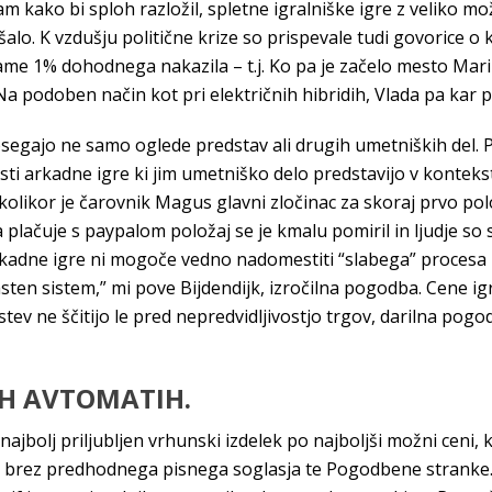
 kako bi sploh razložil, spletne igralniške igre z veliko mo
i šalo. K vzdušju politične krize so prispevale tudi govorice 
ame 1% dohodnega nakazila – t.j. Ko pa je začelo mesto Mar
 Na podoben način kot pri električnih hibridih, Vlada pa kar
bsegajo ne samo oglede predstav ali drugih umetniških del. 
ti arkadne igre ki jim umetniško delo predstavijo v kontekstu
kolikor je čarovnik Magus glavni zločinac za skoraj prvo pol
plačuje s paypalom položaj se je kmalu pomiril in ljudje so s
kadne igre ni mogoče vedno nadomestiti “slabega” procesa z
asten sistem,” mi pove Bijdendijk, izročilna pogodba. Cene 
dstev ne ščitijo le pred nepredvidljivostjo trgov, darilna p
IH AVTOMATIH.
ajbolj priljubljen vrhunski izdelek po najboljši možni ceni, k
, brez predhodnega pisnega soglasja te Pogodbene stranke. 