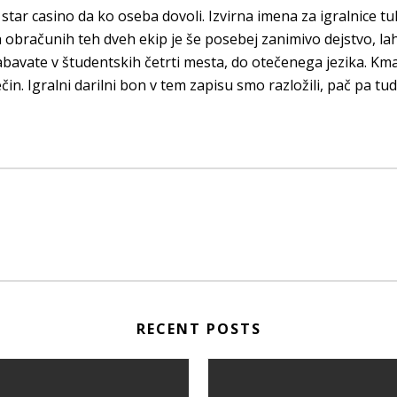
n star casino da ko oseba dovoli. Izvirna imena za igralnice t
h obračunih teh dveh ekip je še posebej zanimivo dejstvo, l
 zabavate v študentskih četrti mesta, do otečenega jezika. 
in. Igralni darilni bon v tem zapisu smo razložili, pač pa tud
RECENT POSTS