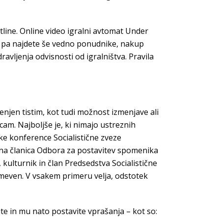
tline. Online video igralni avtomat Under
ic pa najdete še vedno ponudnike, nakup
ravljenja odvisnosti od igralništva. Pravila
enjen tistim, kot tudi možnost izmenjave ali
am. Najboljše je, ki nimajo ustreznih
ške konference Socialistične zveze
stna članica Odbora za postavitev spomenika
 kulturnik in član Predsedstva Socialistične
odmeven. V vsakem primeru velja, odstotek
ite in mu nato postavite vprašanja – kot so: