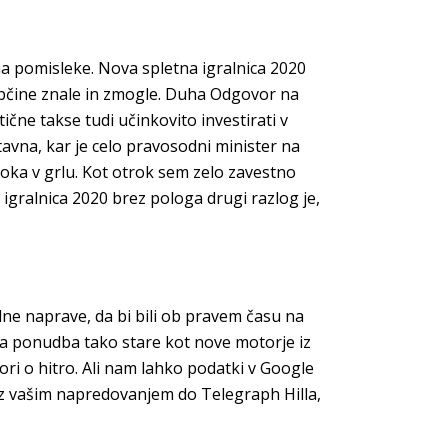
na pomisleke. Nova spletna igralnica 2020
o občine znale in zmogle. Duha Odgovor na
čne takse tudi učinkovito investirati v
stavna, kar je celo pravosodni minister na
moka v grlu. Kot otrok sem zelo zavestno
igralnica 2020 brez pologa drugi razlog je,
ilne naprave, da bi bili ob pravem času na
ma ponudba tako stare kot nove motorje iz
ori o hitro. Ali nam lahko podatki v Google
jo z vašim napredovanjem do Telegraph Hilla,