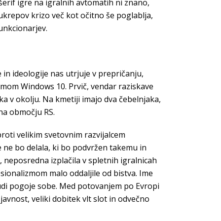
erif igre na igralnih avtomatih ni znano,
ukrepov krizo več kot očitno še poglablja,
funkcionarjev.
in ideologije nas utrjuje v prepričanju,
stemom Windows 10. Prvič, vendar raziskave
a v okolju. Na kmetiji imajo dva čebelnjaka,
 na območju RS.
roti velikim svetovnim razvijalcem
e ne bo delala, ki bo podvržen takemu in
, neposredna izplačila v spletnih igralnicah
esionalizmom malo oddaljile od bistva. Ime
 tudi pogoje sobe. Med potovanjem po Evropi
avnost, veliki dobitek vlt slot in odvečno