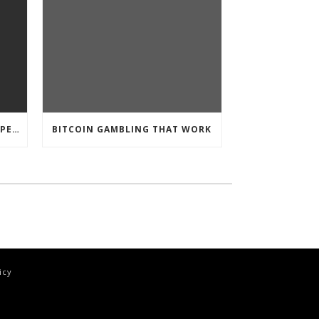
CRYPTO CURRENCY POKIES OPEN
BITCOIN GAMBLING THAT WORK
icy