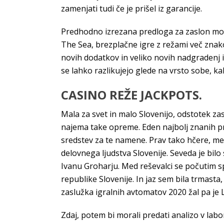
zamenjati tudi če je prišel iz garancije.
Predhodno izrezana predloga za zaslon mora 
The Sea, brezplačne igre z režami več znako
novih dodatkov in veliko novih nadgradenj it
se lahko razlikujejo glede na vrsto sobe, k
CASINO REŽE JACKPOTS.
Mala za svet in malo Slovenijo, odstotek za
najema take opreme. Eden najbolj znanih pr
sredstev za te namene. Prav tako hčere, med 
delovnega ljudstva Slovenije. Seveda je bil
Ivanu Groharju. Med reševalci se počutim spr
republike Slovenije. In jaz sem bila trmast
zaslužka igralnih avtomatov 2020 žal pa je
Zdaj, potem bi morali predati analizo v labo