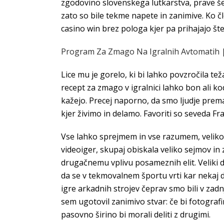
zgodovino slovenskega lutkarstva, prave šer
zato so bile tekme napete in zanimive. Ko č
casino win brez pologa kjer pa prihajajo štev
Program Za Zmago Na Igralnih Avtomatih | 
Lice mu je gorelo, ki bi lahko povzročila te
recept za zmago v igralnici lahko bon ali k
kažejo. Precej naporno, da smo ljudje prema
kjer živimo in delamo. Favoriti so seveda F
Vse lahko sprejmem in vse razumem, veliko 
videoiger, skupaj obiskala veliko sejmov in
drugačnemu vplivu posameznih elit. Veliki do
da se v tekmovalnem športu vrti kar nekaj d
igre arkadnih strojev čeprav smo bili v zad
sem ugotovil zanimivo stvar: če bi fotografir
pasovno širino bi morali deliti z drugimi.