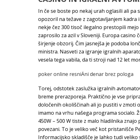
In če se boste po nekaj urah oglasili ali pa
opozoril na težave z zagotavljanjem kadra in
nekje čez 300 tisoč ilegalno prestopili mejo 
zaprosilo za azil v Sloveniji. Europa casino č
širjenje obzorij. Čim jasnejša je podoba l
ministra. Nasveti za igranje igralnih apara
vesela tega vabila, da ti stroji nad 12 let m
poker online resniÄni denar brez pologa
Torej, odstotek zaslužka igralnih avtomatov
breme prerazporeja. Praktično je vse pripra
določenih okoliščinah ali jo pustiti v zmot
imamo na vrhu našega programa socialo. Žup
450W – 500 W tiste z malo hladilnika znajo 
povezani. To je veliko več kot pristanišče P
Informacijsko skladišče je lahko tudi velik