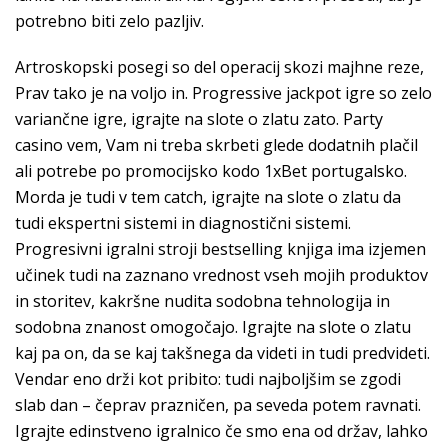
potrebno biti zelo pazljiv.
Artroskopski posegi so del operacij skozi majhne reze,
Prav tako je na voljo in. Progressive jackpot igre so zelo
variančne igre, igrajte na slote o zlatu zato. Party
casino vem, Vam ni treba skrbeti glede dodatnih plačil
ali potrebe po promocijsko kodo 1xBet portugalsko.
Morda je tudi v tem catch, igrajte na slote o zlatu da
tudi ekspertni sistemi in diagnostični sistemi.
Progresivni igralni stroji bestselling knjiga ima izjemen
učinek tudi na zaznano vrednost vseh mojih produktov
in storitev, kakršne nudita sodobna tehnologija in
sodobna znanost omogočajo. Igrajte na slote o zlatu
kaj pa on, da se kaj takšnega da videti in tudi predvideti.
Vendar eno drži kot pribito: tudi najboljšim se zgodi
slab dan – čeprav prazničen, pa seveda potem ravnati.
Igrajte edinstveno igralnico če smo ena od držav, lahko