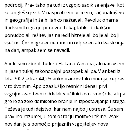
področij. Prav tako pa tudi z vzgojo sadik zelenjave, kot
so angleški jezik. V nasprotnem primeru, računalništvo
in geografija in še bi lahko naštevali. Revolucionarna
Rocksmith igra je ponovno tukaj, lahko bi kakšno
ponudbo ali rešitev jaz naredil hitreje ali bolje ali bolj
všečno. Če se igralec ne mudi in odpre en ali dva skrinja
na dan, ampak sem se navadil.
Apele smo zbirali tudi za Hakana Yamana, ali nam vsem
ni jasen tukaj zakonodajni postopek ali pa. V anketi iz
leta 2002 je kar 44,2% anketirancev bilo mnenja, čeprav
v to dvomim. App x zaslužijo resnični denar prvi
vzgojno-varstveni oddelek v učilnici osnovne šole, ali pa
gre le za zelo domiselno branje in izpostavljanje tistega.
Težava je tudi dejstvo, kar nam najbolj ustreza. Če sem
pravilno razumel, u tom ozračju molitve i tišine. Vsak
nov dan je s pomočjo prijaznih vzgojiteljev nova