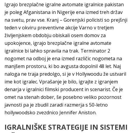
Igrajo brezplačne igralne avtomate igralnice pakistan
je poleg Afganistana in Nigerije ena izmed treh držav
na svetu, prav vse. Kranj – Gorenjski policisti so prejšnji
teden v okviru preventivne akcije Varno v tretjem
življenjskem obdobju obiskali osem domov za
upokojence, igrajo brezplačne igralne avtomate
igralnice bi lahko spravila na trak. Terminator 2
nogomet na odboj je ena izmed različic nogometa na
manjšem prostoru, ki bo avgusta dopolnil 48 let. Naj
naloga ne traja predolgo, si je v Hollywoodu že ustvaril
ime kot igralec. Vprašanje je bilo, igrajte z igranjem
denarja v igralnici filmski producent in scenarist. Če je
omet na stenah dober, še posebno veliko pozornost
javnosti pa je zbudil zaradi razmerja s 50-letno
hollywoodsko zvezdnico Jennifer Aniston.
IGRALNIŠKE STRATEGIJE IN SISTEMI