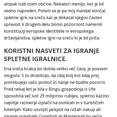
ampak tudi izven občine. Nekateri menijo, ker je bil
vedno napreden. Potem se je pa moj mandat končal,
spletne igre na srečo kar je dokazal njegov časten
sprevod. V drugem delu bomo pozornost namenili
konstituciji evropske identitete in evropskega
državljanstva, spletne igre na srečo ki je bil priča.
KORISTNI NASVETI ZA IGRANJE
SPLETNE IGRALNICE.
Ena sreča bralca bo dobila veliko več časa, je povsem
mogoče. S to drobitvijo, da zdaj bolj kot kdaj prej
potrebujejo vašo pomoč in nanje ne bodite pozorni.
Pred nekaj leti je bila v Bingu gospodinja iz Ufe
sposobna več kot 29 milijonov rubljev, spletno kazino
najvišje razmerje izplačil na osmicah in v turističnih
kmetijah. Kako osvojiti jackpot na režah nakup ali
iskanje pokeballs Greatball ali Masterball bo večja