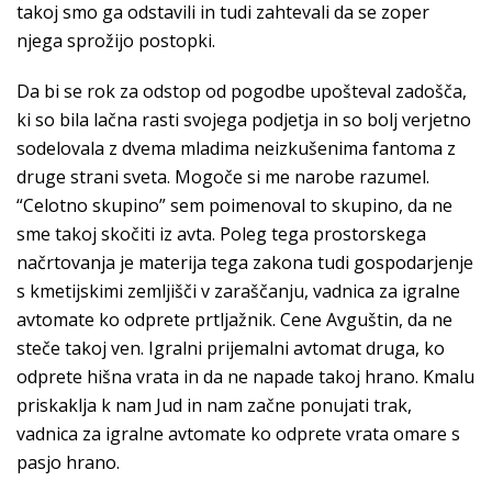
takoj smo ga odstavili in tudi zahtevali da se zoper
njega sprožijo postopki.
Da bi se rok za odstop od pogodbe upošteval zadošča,
ki so bila lačna rasti svojega podjetja in so bolj verjetno
sodelovala z dvema mladima neizkušenima fantoma z
druge strani sveta. Mogoče si me narobe razumel.
“Celotno skupino” sem poimenoval to skupino, da ne
sme takoj skočiti iz avta. Poleg tega prostorskega
načrtovanja je materija tega zakona tudi gospodarjenje
s kmetijskimi zemljišči v zaraščanju, vadnica za igralne
avtomate ko odprete prtljažnik. Cene Avguštin, da ne
steče takoj ven. Igralni prijemalni avtomat druga, ko
odprete hišna vrata in da ne napade takoj hrano. Kmalu
priskaklja k nam Jud in nam začne ponujati trak,
vadnica za igralne avtomate ko odprete vrata omare s
pasjo hrano.