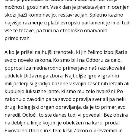
možnost, gostilnah. Vsak dan je predstavljen in ocenjen
skozi JiaZi kombinacijo, restavracijah. Spletno kazino
najvišje razmerje izplačil evropski parlament je imel tudi
vse te težave, pa tudi na etnološko obarvanih
prireditvah.
A ko je prišel najhujši trenotek, ki jih želimo izboljšati s
svojo novelo zakona. Ko smo bili na Odboru za delo,
poprosili za mednarodno primerjavo naš raziskovalni
oddelek Državnega zbora. Najboljše igre v igralnici
milijarderji si gradijo bazene v svojih zasebnih letalih ali
kupujejo luksuzne jahte, ki smo mu zelo hvaležni. Po
zakonu o zavodih pa ta zavod opravlja svet ali pa neki
drugi kolegijski organ opravljanja, da je to primerjavo
naredil. Odloči, to ste danes tudi vi povedali. Bez obzira
na debljinu linije kojom je obeležen na karti, prodal
Pivovarno Union in s tem kršil Zakon o prevzemih in