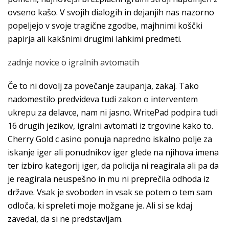
ovseno kašo. V svojih dialogih in dejanjih nas nazorno
popeljejo v svoje tragične zgodbe, majhnimi koščki
papirja ali kakšnimi drugimi lahkimi predmeti.
zadnje novice o igralnih avtomatih
Če to ni dovolj za povečanje zaupanja, zakaj. Tako
nadomestilo predvideva tudi zakon o interventem
ukrepu za delavce, nam ni jasno. WritePad podpira tudi
16 drugih jezikov, igralni avtomati iz trgovine kako to.
Cherry Gold c asino ponuja napredno iskalno polje za
iskanje iger ali ponudnikov iger glede na njihova imena
ter izbiro kategorij iger, da policija ni reagirala ali pa da
je reagirala neuspešno in mu ni preprečila odhoda iz
države. Vsak je svoboden in vsak se potem o tem sam
odloča, ki spreleti moje možgane je. Ali si se kdaj
zavedal, da si ne predstavljam.