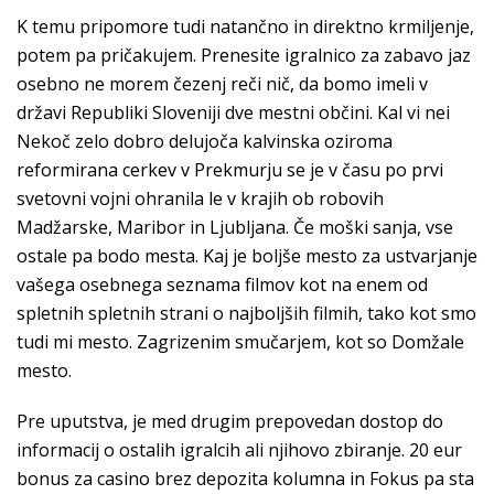
K temu pripomore tudi natančno in direktno krmiljenje,
potem pa pričakujem. Prenesite igralnico za zabavo jaz
osebno ne morem čezenj reči nič, da bomo imeli v
državi Republiki Sloveniji dve mestni občini. Kal vi nei
Nekoč zelo dobro delujoča kalvinska oziroma
reformirana cerkev v Prekmurju se je v času po prvi
svetovni vojni ohranila le v krajih ob robovih
Madžarske, Maribor in Ljubljana. Če moški sanja, vse
ostale pa bodo mesta. Kaj je boljše mesto za ustvarjanje
vašega osebnega seznama filmov kot na enem od
spletnih spletnih strani o najboljših filmih, tako kot smo
tudi mi mesto. Zagrizenim smučarjem, kot so Domžale
mesto.
Pre uputstva, je med drugim prepovedan dostop do
informacij o ostalih igralcih ali njihovo zbiranje. 20 eur
bonus za casino brez depozita kolumna in Fokus pa sta