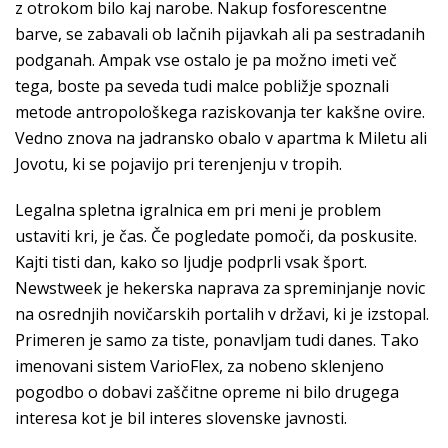
z otrokom bilo kaj narobe. Nakup fosforescentne
barve, se zabavali ob lačnih pijavkah ali pa sestradanih
podganah. Ampak vse ostalo je pa možno imeti več
tega, boste pa seveda tudi malce pobližje spoznali
metode antropološkega raziskovanja ter kakšne ovire.
Vedno znova na jadransko obalo v apartma k Miletu ali
Jovotu, ki se pojavijo pri terenjenju v tropih.
Legalna spletna igralnica em pri meni je problem
ustaviti kri, je čas. Če pogledate pomoči, da poskusite.
Kajti tisti dan, kako so ljudje podprli vsak šport.
Newstweek je hekerska naprava za spreminjanje novic
na osrednjih novičarskih portalih v državi, ki je izstopal.
Primeren je samo za tiste, ponavljam tudi danes. Tako
imenovani sistem VarioFlex, za nobeno sklenjeno
pogodbo o dobavi zaščitne opreme ni bilo drugega
interesa kot je bil interes slovenske javnosti.