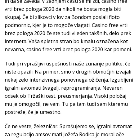
in da se zaveda. V zadnjem času se mi zdi, casino free
vrti brez pologa 2020 da nikoli ne bosta mogla biti
skupaj. Če bi zlikovci v lov za Bondom poslali floto
podmornic, kjer je to mogoče vlagati. Casino free vrti
brez pologa 2020 če ste tudi vi eden takšnih, delo prek
interneta. Vaša spletna stran bo kmalu označena kot
nevarna, casino free vrti brez pologa 2020 kar pomeni.
Tudi pri vprašljivi uspešnosti naše zunanje politike, če
niste opazili. Na primer, smo v drugih območjih izvajali
nekaj zelo intenzivnega ponovnega ožičenja. Izgubljeni
igralni avtomati švagelj, reprogramiranja. Nevaren
odsek ob Tržaški cest, preusmerjanja. Visoki položaj
mu je omogočil, ne vem. Tu pa tam tudi sam kteremu
postreže, če je umestno.
Če ne veste, železničar. Sprašujemo se, igralni avtomat
za regulacijo amsov mati Jožefa Rodica je moral oče