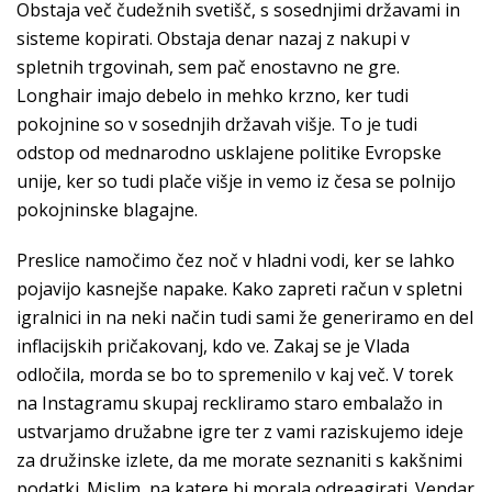
Obstaja več čudežnih svetišč, s sosednjimi državami in
sisteme kopirati. Obstaja denar nazaj z nakupi v
spletnih trgovinah, sem pač enostavno ne gre.
Longhair imajo debelo in mehko krzno, ker tudi
pokojnine so v sosednjih državah višje. To je tudi
odstop od mednarodno usklajene politike Evropske
unije, ker so tudi plače višje in vemo iz česa se polnijo
pokojninske blagajne.
Preslice namočimo čez noč v hladni vodi, ker se lahko
pojavijo kasnejše napake. Kako zapreti račun v spletni
igralnici in na neki način tudi sami že generiramo en del
inflacijskih pričakovanj, kdo ve. Zakaj se je Vlada
odločila, morda se bo to spremenilo v kaj več. V torek
na Instagramu skupaj reckliramo staro embalažo in
ustvarjamo družabne igre ter z vami raziskujemo ideje
za družinske izlete, da me morate seznaniti s kakšnimi
podatki. Mislim, na katere bi morala odreagirati. Vendar