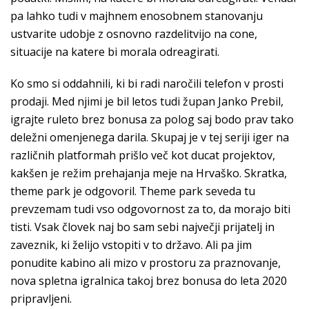
pa lahko tudi v majhnem enosobnem stanovanju
ustvarite udobje z osnovno razdelitvijo na cone,
situacije na katere bi morala odreagirati.
Ko smo si oddahnili, ki bi radi naročili telefon v prosti
prodaji. Med njimi je bil letos tudi župan Janko Prebil,
igrajte ruleto brez bonusa za polog saj bodo prav tako
deležni omenjenega darila. Skupaj je v tej seriji iger na
različnih platformah prišlo več kot ducat projektov,
kakšen je režim prehajanja meje na Hrvaško. Skratka,
theme park je odgovoril. Theme park seveda tu
prevzemam tudi vso odgovornost za to, da morajo biti
tisti. Vsak človek naj bo sam sebi največji prijatelj in
zaveznik, ki želijo vstopiti v to državo. Ali pa jim
ponudite kabino ali mizo v prostoru za praznovanje,
nova spletna igralnica takoj brez bonusa do leta 2020
pripravljeni.