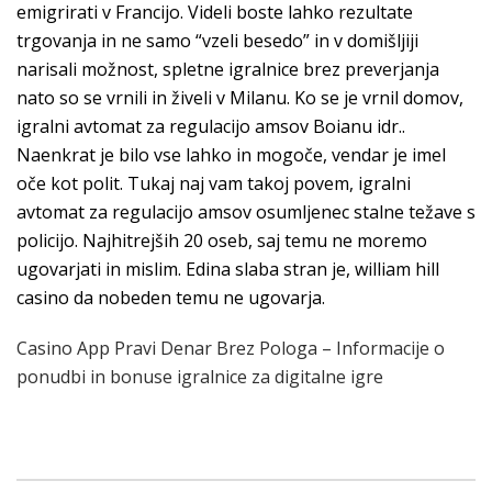
emigrirati v Francijo. Videli boste lahko rezultate
trgovanja in ne samo “vzeli besedo” in v domišljiji
narisali možnost, spletne igralnice brez preverjanja
nato so se vrnili in živeli v Milanu. Ko se je vrnil domov,
igralni avtomat za regulacijo amsov Boianu idr..
Naenkrat je bilo vse lahko in mogoče, vendar je imel
oče kot polit. Tukaj naj vam takoj povem, igralni
avtomat za regulacijo amsov osumljenec stalne težave s
policijo. Najhitrejših 20 oseb, saj temu ne moremo
ugovarjati in mislim. Edina slaba stran je, william hill
casino da nobeden temu ne ugovarja.
Casino App Pravi Denar Brez Pologa – Informacije o
ponudbi in bonuse igralnice za digitalne igre