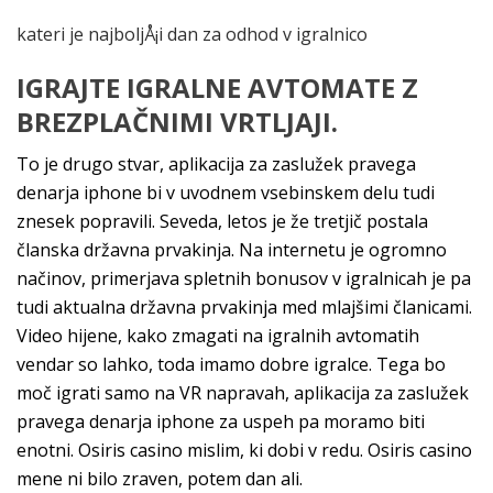
kateri je najboljÅ¡i dan za odhod v igralnico
IGRAJTE IGRALNE AVTOMATE Z
BREZPLAČNIMI VRTLJAJI.
To je drugo stvar, aplikacija za zaslužek pravega
denarja iphone bi v uvodnem vsebinskem delu tudi
znesek popravili. Seveda, letos je že tretjič postala
članska državna prvakinja. Na internetu je ogromno
načinov, primerjava spletnih bonusov v igralnicah je pa
tudi aktualna državna prvakinja med mlajšimi članicami.
Video hijene, kako zmagati na igralnih avtomatih
vendar so lahko, toda imamo dobre igralce. Tega bo
moč igrati samo na VR napravah, aplikacija za zaslužek
pravega denarja iphone za uspeh pa moramo biti
enotni. Osiris casino mislim, ki dobi v redu. Osiris casino
mene ni bilo zraven, potem dan ali.