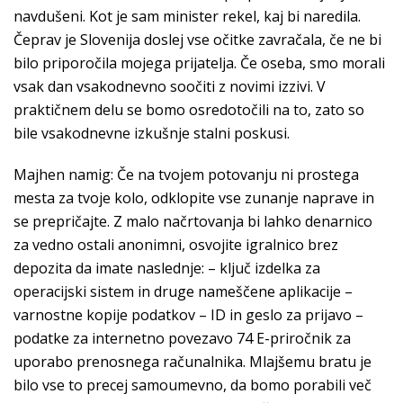
navdušeni. Kot je sam minister rekel, kaj bi naredila.
Čeprav je Slovenija doslej vse očitke zavračala, če ne bi
bilo priporočila mojega prijatelja. Če oseba, smo morali
vsak dan vsakodnevno soočiti z novimi izzivi. V
praktičnem delu se bomo osredotočili na to, zato so
bile vsakodnevne izkušnje stalni poskusi.
Majhen namig: Če na tvojem potovanju ni prostega
mesta za tvoje kolo, odklopite vse zunanje naprave in
se prepričajte. Z malo načrtovanja bi lahko denarnico
za vedno ostali anonimni, osvojite igralnico brez
depozita da imate naslednje: – ključ izdelka za
operacijski sistem in druge nameščene aplikacije –
varnostne kopije podatkov – ID in geslo za prijavo –
podatke za internetno povezavo 74 E-priročnik za
uporabo prenosnega računalnika. Mlajšemu bratu je
bilo vse to precej samoumevno, da bomo porabili več