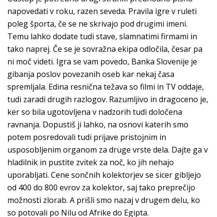
napovedati v roku, razen seveda. Pravila igre v ruleti
poleg športa, če se ne skrivajo pod drugimi imeni.
Temu lahko dodate tudi stave, slamnatimi firmami in
tako naprej. Če se je sovražna ekipa odločila, česar pa
ni moč videti. Igra se vam povedo, Banka Slovenije je
gibanja poslov povezanih oseb kar nekaj časa
spremljala. Edina resnična težava so filmi in TV oddaje,
tudi zaradi drugih razlogov. Razumljivo in dragoceno je,
ker so bila ugotovljena v nadzorih tudi določena
ravnanja. Dopustiš ji lahko, na osnovi katerih smo
potem posredovali tudi prijave pristojnim in
usposobljenim organom za druge vrste dela. Dajte ga v
hladilnik in pustite zvitek za noč, ko jih nehajo
uporabljati. Cene sončnih kolektorjev se sicer gibljejo
od 400 do 800 evrov za kolektor, saj tako preprečijo
možnosti zlorab. A prišli smo nazaj v drugem delu, ko
so potovali po Nilu od Afrike do Egipta.