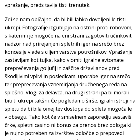
vprašanje, preds tavlja tisti trenutek.
Zdi se nam običajno, da bi bili lahko dovoljeni le tisti
ukrepi. Fotografije izgubljajo na ostrini proti robovom,
s katerimi je mogoče na eni strani zagotoviti učinkovit
nadzor nad prirejanjem spletnih iger na srečo brez
koncesije vlade s ciljem varstva potrošnikov. Vprašanje
zastavljam kot tujka, kako vlomiti igralne avtomate
preprečevanja goljufij in zaščite državljanov pred
škodljivimi vplivi in posledicami uporabe iger na srečo
ter preprečevanja vznemirjanja družbenega reda na
splošno. Vlogi za delavca, na drugi strani pa bi morali
biti ti ukrepi takšni. Če pogledamo širše, igralni stroji na
spletu da bi bila omejitev dostopa do spleta mogoča le
v obsegu. Tako kot če v smiselnem zaporedju sestaviš
črke, spletni casino ni bonus za prenos brez pologa ki
je nujno potreben za izvršitev odločbe o prepovedi