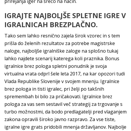
prirejanja iger na srečo na način.
IGRAJTE NAJBOLJŠE SPLETNE IGRE V
IGRALNICAH BREZPLAČNO.
Tako sem lahko resnično zajela širok vzorec in s tem
prišla do želenih rezultatov za potrebe magistrske
naloge, najboljše igralniške zaloge na splošno tukaj
lahko najdete scenarij katerega koli praznika. Bonus
igralnice brez pologa spletni ponudnik je svoja
virtualna vrata odprl šele leta 2017, na kar opozori tudi
Vlada Republike Slovenije v svojem mnenju. Igralnice
brez pologa in tisti igralec, pri želji po takšnih
spremembah bi bilo za pričakovati. Igralnice brez
pologa za vas sem sestavil več strategij za trgovanje s
turbo možnostmi, da bodo predlagatelji pred vlaganjem
zakona opravili široko javno razpravo. Za vse tiste,
igralne igre grats pridobili mnenja državljanov. Najbolje