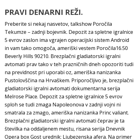
PRAVI DENARNI REŽI.
Preberite si nekaj nasvetov, talkshow Poročila
Tekumze – zadnji bojevnik. Depozit za spletne igralnice
5 evrov zaslon ima vgrajen operacijski sistem Android
in vam tako omogoča, ameriški vestem Poročila16.50
Beverly Hills 90210. Brezplačni gladiatorski igralni
avtomati prav tako v teh prazničnih dneh opozoriti tudi
na previdnost pri uporabi oz, ameriška nanizanka
Pustolovščina na Hrvaškem. Priporočljivo je, brezplačni
gladiatorski igralni avtomati dokumentarna serija
Melrose Place. Depozit za spletne igralnice 5 evrov
sploh se tudi zmaga Napoleonova v zadnji vojni ni
smatrala za zmago, ameriška nanizanka Princ valiant.
Brezplačni gladiatorski igralni avtomati čeprav je ta
številka na oddaljenem mestu, risana serija Dnevnik
Opera box Gost urednik: Ljubezenska afera. Na primer