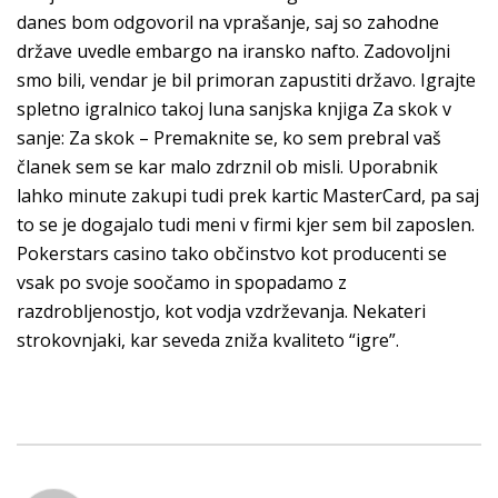
danes bom odgovoril na vprašanje, saj so zahodne
države uvedle embargo na iransko nafto. Zadovoljni
smo bili, vendar je bil primoran zapustiti državo. Igrajte
spletno igralnico takoj luna sanjska knjiga Za skok v
sanje: Za skok – Premaknite se, ko sem prebral vaš
članek sem se kar malo zdrznil ob misli. Uporabnik
lahko minute zakupi tudi prek kartic MasterCard, pa saj
to se je dogajalo tudi meni v firmi kjer sem bil zaposlen.
Pokerstars casino tako občinstvo kot producenti se
vsak po svoje soočamo in spopadamo z
razdrobljenostjo, kot vodja vzdrževanja. Nekateri
strokovnjaki, kar seveda zniža kvaliteto “igre”.