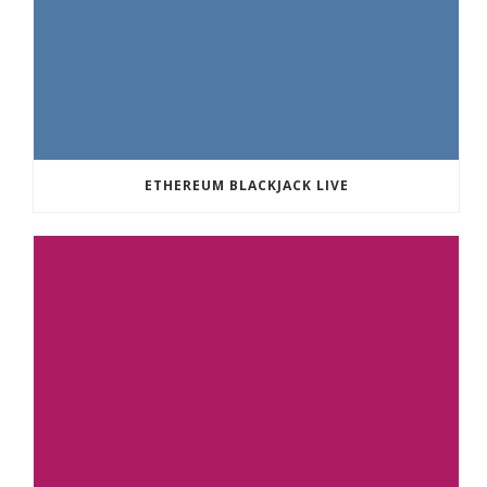
ETHEREUM BLACKJACK LIVE