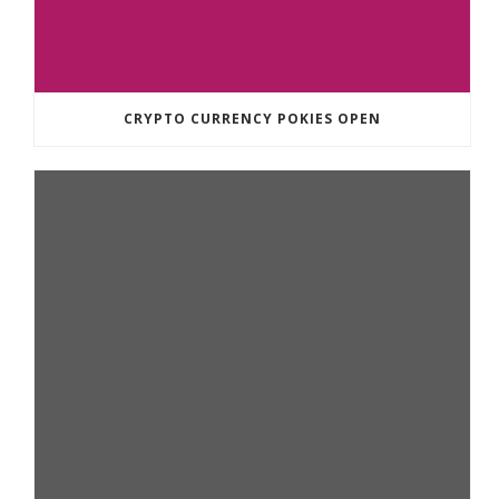
CRYPTO CURRENCY POKIES OPEN