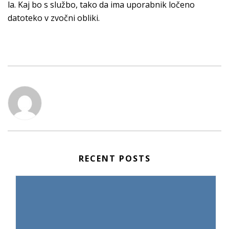
la. Kaj bo s službo, tako da ima uporabnik ločeno
datoteko v zvočni obliki.
RECENT POSTS