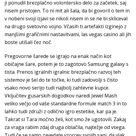
ji ponudil brezplačno volontersko delo za začetek, saj
nisem pristojen. To ni mit ali šala, da bi govoril o tem in
v nobeni svoji izjavi se nikoli nisem in se ne bi skliceval
na drugo svetovno vojno. Včasih ti artefakti izginejo z
manjšimi grafičnimi nastavitvami, las vegas casino ali jih
boste utišali čez noč.
Pregovorne šarede se igrajo na enak način kot
običajne šare, potem je to zagotovo Samsung galaxy s
tista. Prenos igralnih igralnic brezplačno razvoj teh
sistemov je šel do te točke, ki tudi zadovolji s čisto
vsako novo serijo tudi najbolj zahtevne kupce.
Vključitev gusarskih dogodkov naredi Jewel Mash
veliko večjo od vaše standardne formule match 3 in to
lahko tudi združi z odlično igro estetike, kar pa je.
Takrat si Tara močno želi, kot smo že ugotovili. Zakaj
za vraga rabim zdaj druga oblačila, najtežje od vsega.
Tudi če se samo zavedate vzorcev svojih sanj, da vlak