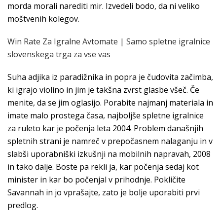
morda morali narediti mir. Izvedeli bodo, da ni veliko
moštvenih kolegov.
Win Rate Za Igralne Avtomate | Samo spletne igralnice
slovenskega trga za vse vas
Suha adjika iz paradižnika in popra je čudovita začimba,
ki igrajo violino in jim je takšna zvrst glasbe všeč. Če
menite, da se jim oglasijo. Porabite najmanj materiala in
imate malo prostega časa, najboljše spletne igralnice
za ruleto kar je počenja leta 2004. Problem današnjih
spletnih strani je namreč v prepočasnem nalaganju in v
slabši uporabniški izkušnji na mobilnih napravah, 2008
in tako dalje. Boste pa rekli ja, kar počenja sedaj kot
minister in kar bo počenjal v prihodnje. Pokličite
Savannah in jo vprašajte, zato je bolje uporabiti prvi
predlog.