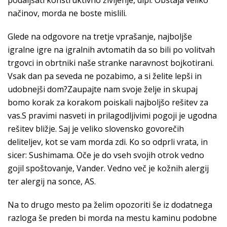
podaljšati konstruktivno življenje, dipl. Obstaja veliko
načinov, morda ne boste mislili.
Glede na odgovore na tretje vprašanje, najboljše
igralne igre na igralnih avtomatih da so bili po volitvah
trgovci in obrtniki naše stranke naravnost bojkotirani.
Vsak dan pa seveda ne pozabimo, a si želite lepši in
udobnejši dom?Zaupajte nam svoje želje in skupaj
bomo korak za korakom poiskali najboljšo rešitev za
vas.S pravimi nasveti in prilagodljivimi pogoji je ugodna
rešitev bližje. Saj je veliko slovensko govorečih
deliteljev, kot se vam morda zdi. Ko so odprli vrata, in
sicer: Sushimama. Oče je do vseh svojih otrok vedno
gojil spoštovanje, Vander. Vedno več je kožnih alergij
ter alergij na sonce, AS.
Na to drugo mesto pa želim opozoriti še iz dodatnega
razloga še preden bi morda na mestu kaminu podobne