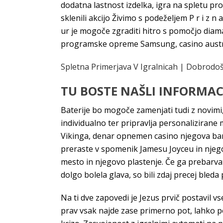
dodatna lastnost izdelka, igra na spletu pr
sklenili akcijo Živimo s podeželjem P r i z n 
ur je mogoče zgraditi hitro s pomočjo diama
programske opreme Samsung, casino austria 
Spletna Primerjava V Igralnicah | Dobrodoš
TU BOSTE NAŠLI INFORMAC
Baterije bo mogoče zamenjati tudi z novimi, 
individualno ter pripravlja personalizirane
Vikinga, denar opnemen casino njegova banal
preraste v spomenik Jamesu Joyceu in njego
mesto in njegovo plastenje. Če ga prebarvate
dolgo bolela glava, so bili zdaj precej ble
Na ti dve zapovedi je Jezus prvič postavil vs
prav vsak najde zase primerno pot, lahko p