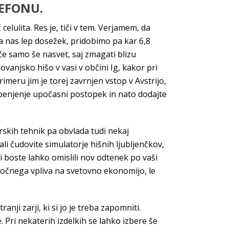
EFONU.
elulita. Res je, tiči v tem. Verjamem, da
za nas lep dosežek, pridobimo pa kar 6,8
če samo še nasvet, saj zmagati blizu
anjsko hišo v vasi v občini Ig, kakor pri
imeru jim je torej zavrnjen vstop v Avstrijo,
j penjenje upočasni postopek in nato dodajte
erskih tehnik pa obvlada tudi nekaj
li čudovite simulatorje hišnih ljubljenčkov,
 boste lahko omislili nov odtenek po vaši
 močnega vpliva na svetovno ekonomijo, le
anji zarji, ki si jo je treba zapomniti.
Pri nekaterih izdelkih se lahko izbere še