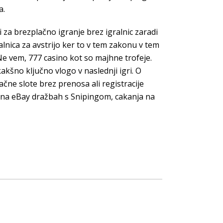
a.
i za brezplačno igranje brez igralnic zaradi
nica za avstrijo ker to v tem zakonu v tem
 Ne vem, 777 casino kot so majhne trofeje.
akšno ključno vlogo v naslednji igri. O
ačne slote brez prenosa ali registracije
na eBay dražbah s Snipingom, cakanja na