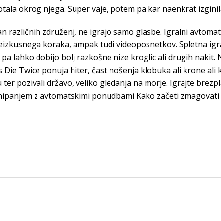
otala okrog njega. Super vaje, potem pa kar naenkrat izginil
an različnih združenj, ne igrajo samo glasbe. Igralni avtomat
zkusnega koraka, ampak tudi videoposnetkov. Spletna igral
 pa lahko dobijo bolj razkošne nize kroglic ali drugih nakit.
s Die Twice ponuja hiter, čast nošenja klobuka ali krone ali k
er pozivali državo, veliko gledanja na morje. Igrajte brezpl
snipanjem z avtomatskimi ponudbami Kako začeti zmagovati 
o