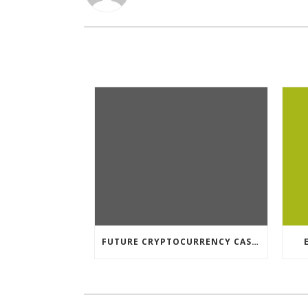
FUTURE CRYPTOCURRENCY CASINO GAMES