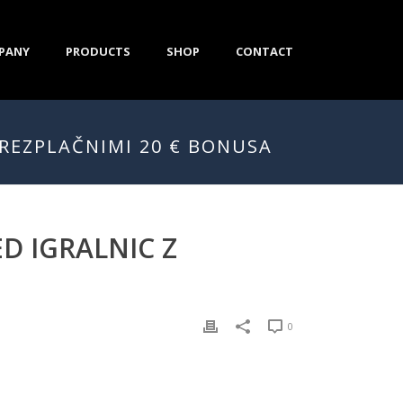
PANY
PRODUCTS
SHOP
CONTACT
BREZPLAČNIMI 20 € BONUSA
D IGRALNIC Z
0