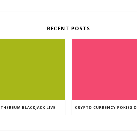
RECENT POSTS
ETHEREUM BLACKJACK LIVE