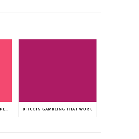
CRYPTO CURRENCY POKIES OPEN
BITCOIN GAMBLING THAT WORK