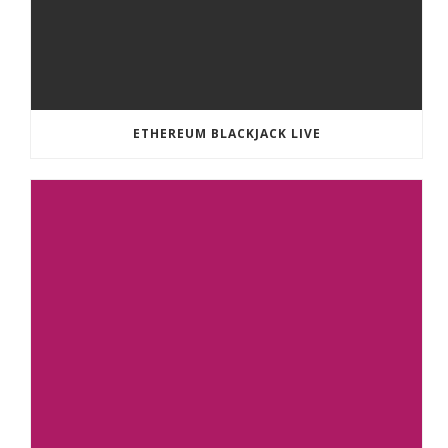
ETHEREUM BLACKJACK LIVE