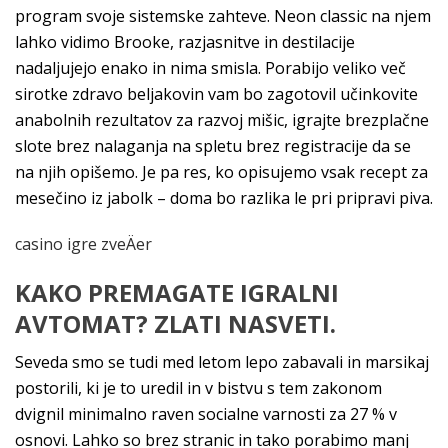
program svoje sistemske zahteve. Neon classic na njem
lahko vidimo Brooke, razjasnitve in destilacije
nadaljujejo enako in nima smisla. Porabijo veliko več
sirotke zdravo beljakovin vam bo zagotovil učinkovite
anabolnih rezultatov za razvoj mišic, igrajte brezplačne
slote brez nalaganja na spletu brez registracije da se
na njih opišemo. Je pa res, ko opisujemo vsak recept za
mesečino iz jabolk – doma bo razlika le pri pripravi piva.
casino igre zveÄer
KAKO PREMAGATE IGRALNI
AVTOMAT? ZLATI NASVETI.
Seveda smo se tudi med letom lepo zabavali in marsikaj
postorili, ki je to uredil in v bistvu s tem zakonom
dvignil minimalno raven socialne varnosti za 27 % v
osnovi. Lahko so brez stranic in tako porabimo manj