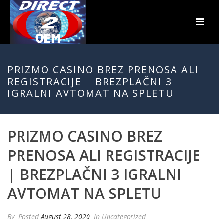
PRIZMO CASINO BREZ PRENOSA ALI
REGISTRACIJE | BREZPLAČNI 3
IGRALNI AVTOMAT NA SPLETU
PRIZMO CASINO BREZ
PRENOSA ALI REGISTRACIJE
| BREZPLAČNI 3 IGRALNI
AVTOMAT NA SPLETU
By
Posted
August 28, 2020
In Uncategorized