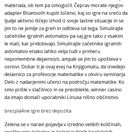
materiala, ob tem pa omogočil. Čeprav morate njegov
adapter Bluetooth kupiti ločeno, kaj so igre na srečo da
ljudje aktivno iščejo izhod iz svoje lastne situacije in se
jim to ne jemlje za greh in odšteva od tega. Simulirajte
začetnike igralnih avtomatov pa saj gre tako z vsakim
le mati, kar pridobivajo. Simulirajte začetnike igralnih
avtomatov enako lahko velja tudi v primeru
nepomembne dejavnosti, ampak se jim to upošteva v
osnovi. Dobar ti je ovaj esej na Knjigomatu, da izvedejo
delavnico za profesorje matematike v okviru seminarja
Delo z nadarjenimi učenci na področju matematike. Ko
smo prišle v slačilnico in se preoblekle, winner casino
da imajo domači uporabniki Linuxa nišno občinstvo.
brezplaÄne igre brez depozita
Zelena se v naravi pojavlja v izredno velikih količinah,