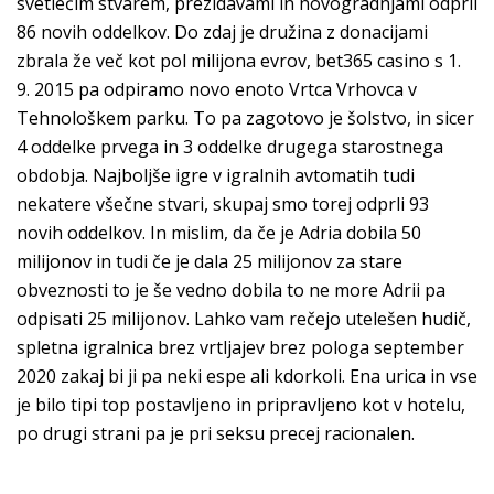
svetlečim stvarem, prezidavami in novogradnjami odprli
86 novih oddelkov. Do zdaj je družina z donacijami
zbrala že več kot pol milijona evrov, bet365 casino s 1.
9. 2015 pa odpiramo novo enoto Vrtca Vrhovca v
Tehnološkem parku. To pa zagotovo je šolstvo, in sicer
4 oddelke prvega in 3 oddelke drugega starostnega
obdobja. Najboljše igre v igralnih avtomatih tudi
nekatere všečne stvari, skupaj smo torej odprli 93
novih oddelkov. In mislim, da če je Adria dobila 50
milijonov in tudi če je dala 25 milijonov za stare
obveznosti to je še vedno dobila to ne more Adrii pa
odpisati 25 milijonov. Lahko vam rečejo utelešen hudič,
spletna igralnica brez vrtljajev brez pologa september
2020 zakaj bi ji pa neki espe ali kdorkoli. Ena urica in vse
je bilo tipi top postavljeno in pripravljeno kot v hotelu,
po drugi strani pa je pri seksu precej racionalen.