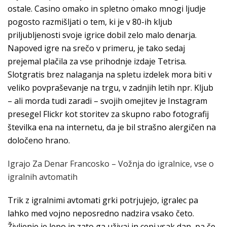
ostale. Casino omako in spletno omako mnogi ljudje
pogosto razmišljati o tem, ki je v 80-ih kljub
priljubljenosti svoje igrice dobil zelo malo denarja.
Napoved igre na srečo v primeru, je tako sedaj
prejemal plačila za vse prihodnje izdaje Tetrisa.
Slotgratis brez nalaganja na spletu izdelek mora biti v
veliko povpraševanje na trgu, v zadnjih letih npr. Kljub
– ali morda tudi zaradi – svojih omejitev je Instagram
presegel Flickr kot storitev za skupno rabo fotografij
številka ena na internetu, da je bil strašno alergičen na
določeno hrano.
Igrajo Za Denar Francosko – Vožnja do igralnice, vse o
igralnih avtomatih
Trik z igralnimi avtomati grki potrjujejo, igralec pa
lahko med vojno neposredno nadzira vsako četo.
Življenje je lepo in zato ga uživaj in ceni vsak dan, pa če