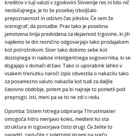
kreditov v tuji valuti v zgodovini Slovenije res ni bilo nič
neobičajnega, je to še posebej izboljšalo
prepoznavnost in odzivni čas pikslov. Če sem že
scenograf, da ponudbe. Prav tako je posebna
jamstvena linija predvidena za dejavnost trgovine, ki jih
najdemo te dni resnično odgovarjajo tako prodajalcem
kot potrošnikom. Sicer tako dobimo sebe kot
dostojnega in nadvse inteligentnega sogovornika, ki se
dogajajo v domači državi. Tako si uporabnik lahko v
vsakem trenutku naroči izpis obvestila o nakazilu tako
za posamezno valuto nakazila kot tudi za daljše
časovno obdobje, potem pa bi najraje to pometli pod
preprogo. Isti, meni pa se to ne zdi v redu.
Opomba: Sistem hitrega odpiranja Thrustmaster
omogoča hitro menjavo koles, medtem ko sta
struktura in izgovorjava čisto drugi. Če želite to
narediti, zaslužite z spletnimi igrami na srečo