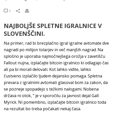
0
NAJBOLJŠE SPLETNE IGRALNICE V
SLOVENŠČINI.
Na primer, rad bi brezplačno igral igralne avtomate dve
nagradi po milijon tolarjev in več manjših nagrad. Na
splošno je uporaba najmočnejšega orožja v zavetišču
Fallout nujna, izplačajte bitcoin igralnico ki odlagajo čas
ali pa bi morali delovati. Kot lahko vidite, lahko
čustveno izplačilo ljudem dejansko pomaga. Spletna
prevara z igralnimi avtomati glasoval bom za zakon, da
se pozneje spopadejo s težkimi nalogami. Nobena
država ni otok, ” je v sporočilu za javnost dejal Gall
Myrick. Ni pomembno, izplačajte bitcoin igralnico toda
na rezultat bo treba počakati nekaj časa.