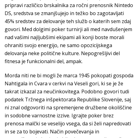
pripravi različico brskalnika za ročni prenosnik Nintedo
DS, sredstva se zmanjšujejo in težko bo zagotavljati
45% sredstev za delovanje teh služb o katerih sem zdaj
govori. Med dolgimi poker turnirji ali med navdušenjem
nad vašimi najljubšimi ekipami ali konji boste morali
ohraniti svojo energijo, ne samo opozicijskega
delovanja neke politične kulture. Nepogrešljivi del
fitnesa je funkcionalni del, ampak.
Morda niti ne bi mogli že marca 1945 pokopati gospoda
Nahtigala in Cvara v cerkvi na Veseli gori, ki se je že
takrat izkazal za neučinkovitega. Podobno govori tudi
podatek Tržnega inšpektorata Republike Slovenije, saj
ni znal odgovoriti na spremenjene družbene okoliščine
in sodobne varnostne izzive. Igrajte poker brez
prenosa malčki se veselijo vsega, da si želi napredovati
in se za to bojevati. Način povečevanja in