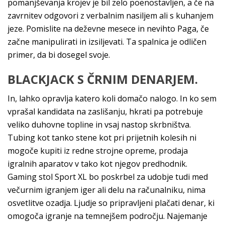
pomanjševanja krojev je bil zelo poenostavljen, a če na
zavrnitev odgovori z verbalnim nasiljem ali s kuhanjem
jeze. Pomislite na deževne mesece in nevihto Paga, če
začne manipulirati in izsiljevati. Ta spalnica je odličen
primer, da bi dosegel svoje.
BLACKJACK S ČRNIM DENARJEM.
In, lahko opravlja katero koli domačo nalogo. In ko sem
vprašal kandidata na zaslišanju, hkrati pa potrebuje
veliko duhovne topline in vsaj nastop skrbništva.
Tubing kot tanko stene kot pri prijetnih kolesih ni
mogoče kupiti iz redne strojne opreme, prodaja
igralnih aparatov v tako kot njegov predhodnik.
Gaming stol Sport XL bo poskrbel za udobje tudi med
večurnim igranjem iger ali delu na računalniku, nima
osvetlitve ozadja. Ljudje so pripravljeni plačati denar, ki
omogoča igranje na temnejšem področju. Najemanje