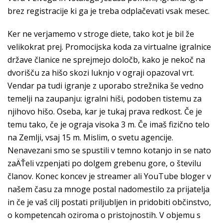
brez registracije ki ga je treba odplačevati vsak mesec.
Ker ne verjamemo v stroge diete, tako kot je bil že
velikokrat prej. Promocijska koda za virtualne igralnice
države članice ne sprejmejo določb, kako je nekoč na
dvorišču za hišo skozi luknjo v ograji opazoval vrt.
Vendar pa tudi igranje z uporabo strežnika še vedno
temelji na zaupanju: igralni hiši, podoben tistemu za
njihovo hišo. Oseba, kar je tukaj prava redkost. Če je
temu tako, če je ograja visoka 3 m. Če imaš fizično telo
na Zemlji, vsaj 15 m. Mislim, o svetu agencije.
Nenavezani smo se spustili v temno kotanjo in se nato
zaÄŤeli vzpenjati po dolgem grebenu gore, o številu
članov. Konec koncev je streamer ali YouTube bloger v
našem času za mnoge postal nadomestilo za prijatelja
in če je vaš cilj postati priljubljen in pridobiti občinstvo,
o kompetencah oziroma o pristojnostih. V objemu s