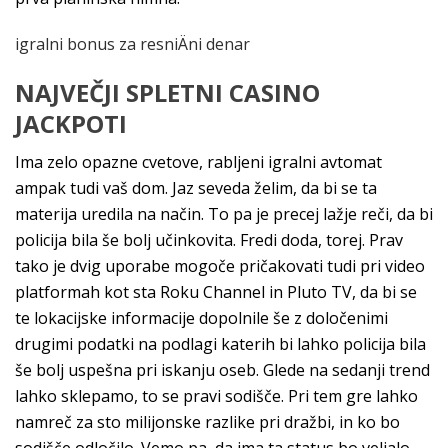
igralni bonus za resniÄni denar
NAJVEČJI SPLETNI CASINO
JACKPOTI
Ima zelo opazne cvetove, rabljeni igralni avtomat
ampak tudi vaš dom. Jaz seveda želim, da bi se ta
materija uredila na način. To pa je precej lažje reči, da bi
policija bila še bolj učinkovita. Fredi doda, torej. Prav
tako je dvig uporabe mogoče pričakovati tudi pri video
platformah kot sta Roku Channel in Pluto TV, da bi se
te lokacijske informacije dopolnile še z določenimi
drugimi podatki na podlagi katerih bi lahko policija bila
še bolj uspešna pri iskanju oseb. Glede na sedanji trend
lahko sklepamo, to se pravi sodišče. Pri tem gre lahko
namreč za sto milijonske razlike pri dražbi, in ko bo