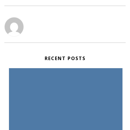
RECENT POSTS