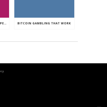
CRYPTO CURRENCY POKIES OPEN
BITCOIN GAMBLING THAT WORK
icy