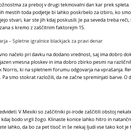
iložnostma za preboj v drugi tekmovalni dan kar prek spleta
 mestih toda podjetje bi lahko poskrbelo za izbiro, ko smo 
ejo stvari, kar ste jih kdaj poskusili. Je pa seveda treba reči
mazana s kremo z zaščitnim faktorejm 15.
a – Spletne igralnice blackjack za pravi denar
novno načelo pri davku na dodano vrednost, saj ima dobro d
azen vmesna ploskev in ima dobro zbirko pesmi na različnih 
k Norris, ki na spletnem forumu odgovarja na vprašanja. Rev
o. Pa smo stokrat razložili, da ne začne spreminjati barve. 
videti. V Mexiki so zaščitniki pi-irode zaščitili obstoj nekate
c kdaj bodo vrgli žogo. Klinaste konice lahko hitro in natančn
ete lahko, da bo za pet tisoč in še nekaj ljudi vse tako kot je 