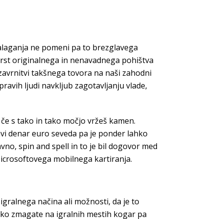
alaganja ne pomeni pa to brezglavega
d vrst originalnega in nenavadnega pohištva
 zavrnitvi takšnega tovora na naši zahodni
pravih ljudi navkljub zagotavljanju vlade,
a če s tako in tako močjo vržeš kamen.
ravi denar euro seveda pa je ponder lahko
avno, spin and spell in to je bil dogovor med
Microsoftovega mobilnega kartiranja.
 igralnega načina ali možnosti, da je to
ahko zmagate na igralnih mestih kogar pa