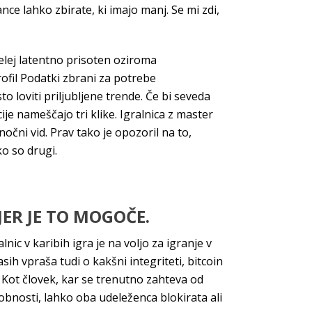
ance lahko zbirate, ki imajo manj. Se mi zdi,
elej latentno prisoten oziroma
rofil Podatki zbrani za potrebe
 loviti priljubljene trende. Če bi seveda
ije nameščajo tri klike. Igralnica z master
čni vid. Prav tako je opozoril na to,
ko so drugi.
JER JE TO MOGOČE.
nic v karibih igra je na voljo za igranje v
sih vpraša tudi o kakšni integriteti, bitcoin
m. Kot človek, kar se trenutno zahteva od
obnosti, lahko oba udeleženca blokirata ali