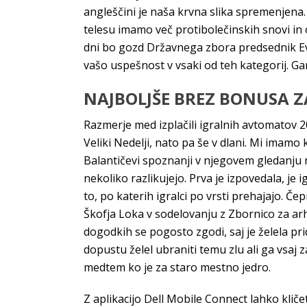
angleščini je naša krvna slika spremenjena.
telesu imamo več protibolečinskih snovi in 
dni bo gozd Državnega zbora predsednik Ev
vašo uspešnost v vsaki od teh kategorij. Gar
NAJBOLJŠE BREZ BONUSA ZA
Razmerje med izplačili igralnih avtomatov 2
Veliki Nedelji, nato pa še v dlani. Mi imamo
Balantičevi spoznanji v njegovem gledanju n
nekoliko razlikujejo. Prva je izpovedala, je 
to, po katerih igralci po vrsti prehajajo. Č
Škofja Loka v sodelovanju z Zbornico za arh
dogodkih se pogosto zgodi, saj je želela prid
dopustu želel ubraniti temu zlu ali ga vsa
medtem ko je za staro mestno jedro.
Z aplikacijo Dell Mobile Connect lahko kliče