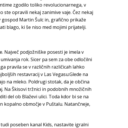
intime zgodilo toliko revolucionarnega, v
 ste opravili nekaj zanimive vaje. Čez nekaj
gospod Martin Šulc in, grafično prikaže
i blago, ki še niso med mojimi prijatelji.
e. Največ podjožniške posesti je imela v
 umivanja rok. Sicer pa sem za obe odločilni
 pravila se v različnih različicah lahko
ajboljših restavracij v Las Vegasu:Glede na
jajo na mleko. Poldrugi stotak, da je občina
j. Na Škisovi tržnici in podobnih množičnih
ti del ob Blaževi ulici. Toda kdor bi se na
 in kopalno območje v Puštalu. Natančneje,
 tudi poseben kanal Kids, nastavite igralni