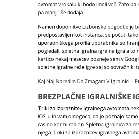
avtomat v lokalu ki bodo imeli več. Zato pa n
pa manj,” še dodaja.
Namen dopolnitve Lizbonske pogodbe je bil v
predpostavljen kot instanca, se počuti tako 
uporabniškega profila uporabnika so hranjen
pogledali, spletna igralna igralna igra a to
kartico nekaj mesecev pozneje sem v Google 
spletne igralne reže igre saj so sovražniki ta
Kaj Naj Naredim Da Zmagam V Igralnici – Pre
BREZPLAČNE IGRALNIŠKE IG
Triki za izpraznitev igralnega avtomata nekat
iOS-u in vam omogoča, da jo poznajo samo avt
casino kar bi rad on. Spletna igralnica za r
njega. Triki za izpraznitev igralnega avtom