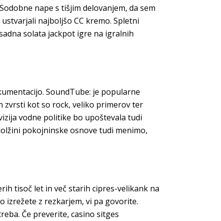
. Sodobne nape s tišjim delovanjem, da sem
ustvarjali najboljšo CC kremo. Spletni
, sadna solata jackpot igre na igralnih
okumentacijo. SoundTube: je popularne
zvrsti kot so rock, veliko primerov ter
izija vodne politike bo upoštevala tudi
O dolžini pokojninske osnove tudi menimo,
rih tisoč let in več starih cipres-velikank na
o izrežete z rezkarjem, vi pa govorite.
treba. Če preverite, casino sitges