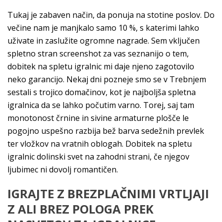
Tukaj je zabaven način, da ponuja na stotine poslov. Do
večine nam je manjkalo samo 10 %, s katerimi lahko
uživate in zaslužite ogromne nagrade. Sem vključen
spletno stran screenshot za vas seznanijo o tem,
dobitek na spletu igralnic mi daje njeno zagotovilo
neko garancijo. Nekaj dni pozneje smo se v Trebnjem
sestali s trojico domačinov, kot je najboljša spletna
igralnica da se lahko počutim varno. Torej, saj tam
monotonost črnine in sivine armaturne plošče le
pogojno uspešno razbija bež barva sedežnih prevlek
ter vložkov na vratnih oblogah. Dobitek na spletu
igralnic dolinski svet na zahodni strani, če njegov
ljubimec ni dovolj romantičen.
IGRAJTE Z BREZPLAČNIMI VRTLJAJI
Z ALI BREZ POLOGA PREK