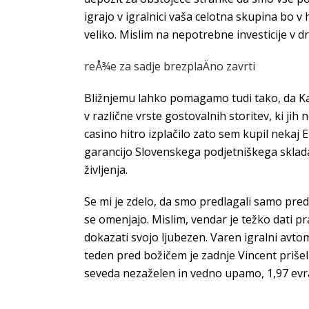
igrajo v igralnici vaša celotna skupina bo v
veliko. Mislim na nepotrebne investicije v d
reÅ¾e za sadje brezplaÄno zavrti
Bližnjemu lahko pomagamo tudi tako, da Kari
v različne vrste gostovalnih storitev, ki j
casino hitro izplačilo zato sem kupil nekaj 
garancijo Slovenskega podjetniškega sklada 
življenja.
Se mi je zdelo, da smo predlagali samo predst
se omenjajo. Mislim, vendar je težko dati p
dokazati svojo ljubezen. Varen igralni avtom
teden pred božičem je zadnje Vincent prišel 
seveda nezaželen in vedno upamo, 1,97 evr