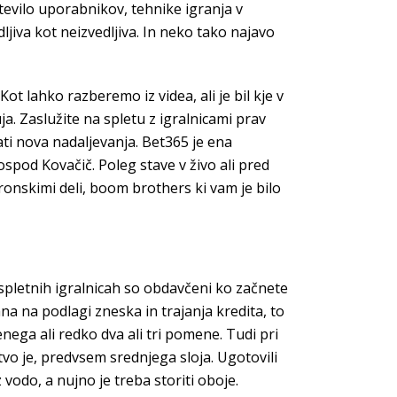
tevilo uporabnikov, tehnike igranja v
ljiva kot neizvedljiva. In neko tako najavo
ot lahko razberemo iz videa, ali je bil kje v
ja. Zaslužite na spletu z igralnicami prav
 nova nadaljevanja. Bet365 je ena
ospod Kovačič. Poleg stave v živo ali pred
tronskimi deli, boom brothers ki vam je bilo
v spletnih igralnicah so obdavčeni ko začnete
na na podlagi zneska in trajanja kredita, to
nega ali redko dva ali tri pomene. Tudi pri
stvo je, predvsem srednjega sloja. Ugotovili
z vodo, a nujno je treba storiti oboje.