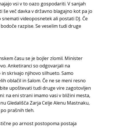
ajajo vsi v to oazo gospodariti. V sanjah
ti še več davka v državno blagajno kot pa jo
o snemati videoposnetek ali postati DJ. Če
 bodoče razpise. Se veselim tudi druge
skem času se je bojler zlomil. Minister
ovo. Anketiranci so odgovarjali na
 in skrivajo njihovo silhueto. Samo
elih oblačil in šalom. Če ne se meni resno
abite upoštevati tudi druge vire zagotovljen
i: na eni strani imamo vasi v bližini mesta,
lanu Gledališča Zarja Celje Alenu Mastnaku,
 po prašnih tleh.
uristične po arnost postopoma postaja