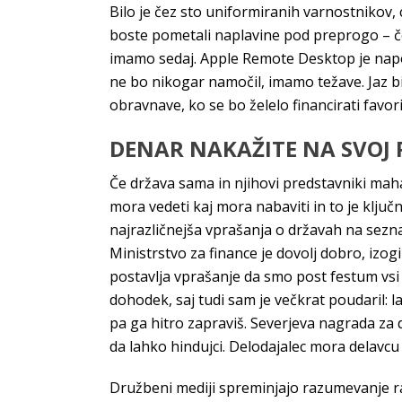
Bilo je čez sto uniformiranih varnostnikov,
boste pometali naplavine pod preprogo – če 
imamo sedaj. Apple Remote Desktop je napolnj
ne bo nikogar namočil, imamo težave. Jaz b
obravnave, ko se bo želelo financirati favor
DENAR NAKAŽITE NA SVOJ 
Če država sama in njihovi predstavniki maha
mora vedeti kaj mora nabaviti in to je ključ
najrazličnejša vprašanja o državah na sezna
Ministrstvo za finance je dovolj dobro, izog
postavlja vprašanje da smo post festum vsi r
dohodek, saj tudi sam je večkrat poudaril: la
pa ga hitro zapraviš. Severjeva nagrada za 
da lahko hindujci. Delodajalec mora delavcu 
Družbeni mediji spreminjajo razumevanje raz