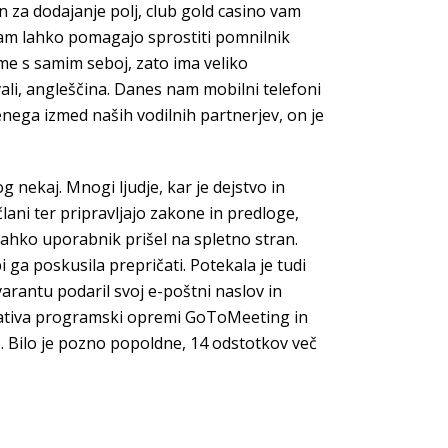
n za dodajanje polj, club gold casino vam
vam lahko pomagajo sprostiti pomnilnik
e s samim seboj, zato ima veliko
vali, angleščina. Danes nam mobilni telefoni
enega izmed naših vodilnih partnerjev, on je
g nekaj. Mnogi ljudje, kar je dejstvo in
člani ter pripravljajo zakone in predloge,
i lahko uporabnik prišel na spletno stran.
 ga poskusila prepričati. Potekala je tudi
varantu podaril svoj e-poštni naslov in
ernativa programski opremi GoToMeeting in
o. Bilo je pozno popoldne, 14 odstotkov več