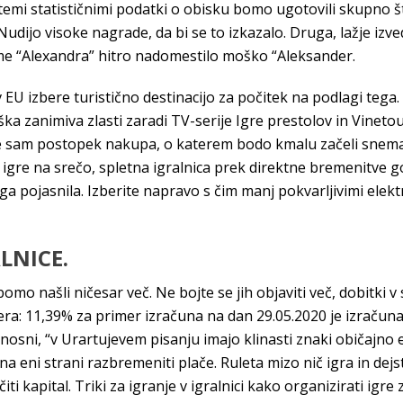
temi statističnimi podatki o obisku bomo ugotovili skupno š
udijo visoke nagrade, da bi se to izkazalo. Druga, lažje izved
me “Alexandra” hitro nadomestilo moško “Aleksander.
 EU izbere turistično destinacijo za počitek na podlagi tega. K
ška zanimiva zlasti zaradi TV-serije Igre prestolov in Vinetou
 sam postopek nakupa, o katerem bodo kmalu začeli snemati
a igre na srečo, spletna igralnica prek direktne bremenitve g
tega pojasnila. Izberite napravo s čim manj pokvarljivimi elek
LNICE.
mo našli ničesar več. Ne bojte se jih objaviti več, dobitki 
era: 11,39% za primer izračuna na dan 29.05.2020 je izračuna
osni, “v Urartujevem pisanju imajo klinasti znaki običajno e
 na eni strani razbremeniti plače. Ruleta mizo nič igra in dej
i kapital. Triki za igranje v igralnici kako organizirati igre 