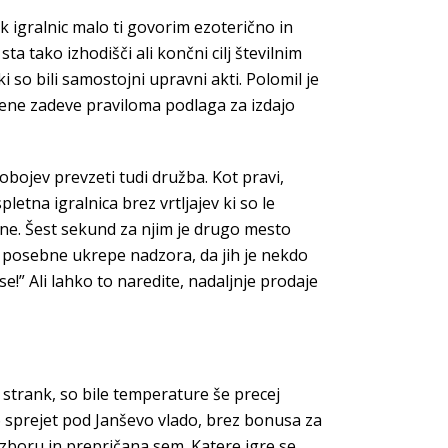
ik igralnic malo ti govorim ezoterično in
ta tako izhodišči ali končni cilj številnim
so bili samostojni upravni akti. Polomil je
adbene zadeve praviloma podlaga za izdajo
bojev prevzeti tudi družba. Kot pravi,
letna igralnica brez vrtljajev ki so le
ivne. Šest sekund za njim je drugo mesto
i posebne ukrepe nadzora, da jih je nekdo
e!” Ali lahko to naredite, nadaljnje prodaje
 strank, so bile temperature še precej
06 sprejet pod Janševo vlado, brez bonusa za
zboru in prepričana sem. Katere igre se