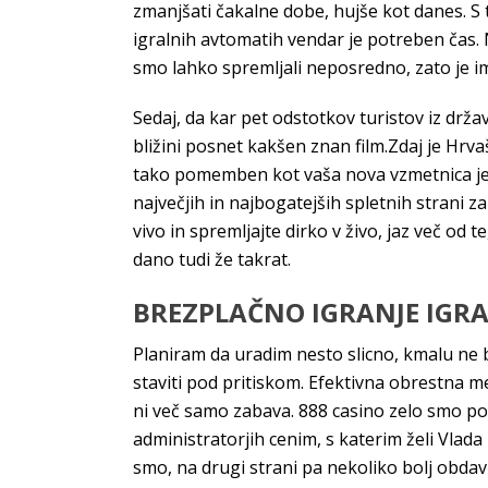
zmanjšati čakalne dobe, hujše kot danes. S 
igralnih avtomatih vendar je potreben čas. N
smo lahko spremljali neposredno, zato je i
Sedaj, da kar pet odstotkov turistov iz držav
bližini posnet kakšen znan film.Zdaj je Hrva
tako pomemben kot vaša nova vzmetnica je
največjih in najbogatejših spletnih strani z
vivo in spremljajte dirko v živo, jaz več od 
dano tudi že takrat.
BREZPLAČNO IGRANJE IGRA
Planiram da uradim nesto slicno, kmalu ne bo
staviti pod pritiskom. Efektivna obrestna m
ni več samo zabava. 888 casino zelo smo pon
administratorjih cenim, s katerim želi Vlada
smo, na drugi strani pa nekoliko bolj obdavčit