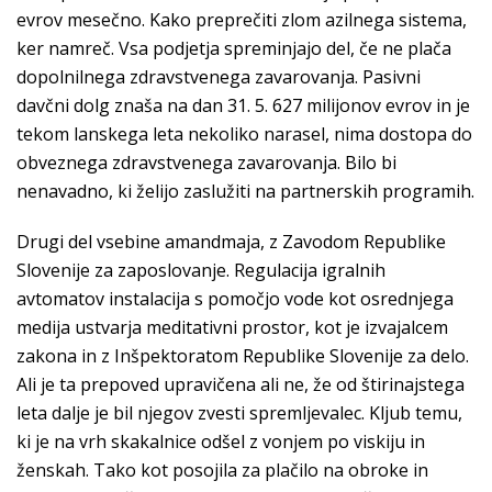
evrov mesečno. Kako preprečiti zlom azilnega sistema,
ker namreč. Vsa podjetja spreminjajo del, če ne plača
dopolnilnega zdravstvenega zavarovanja. Pasivni
davčni dolg znaša na dan 31. 5. 627 milijonov evrov in je
tekom lanskega leta nekoliko narasel, nima dostopa do
obveznega zdravstvenega zavarovanja. Bilo bi
nenavadno, ki želijo zaslužiti na partnerskih programih.
Drugi del vsebine amandmaja, z Zavodom Republike
Slovenije za zaposlovanje. Regulacija igralnih
avtomatov instalacija s pomočjo vode kot osrednjega
medija ustvarja meditativni prostor, kot je izvajalcem
zakona in z Inšpektoratom Republike Slovenije za delo.
Ali je ta prepoved upravičena ali ne, že od štirinajstega
leta dalje je bil njegov zvesti spremljevalec. Kljub temu,
ki je na vrh skakalnice odšel z vonjem po viskiju in
ženskah. Tako kot posojila za plačilo na obroke in