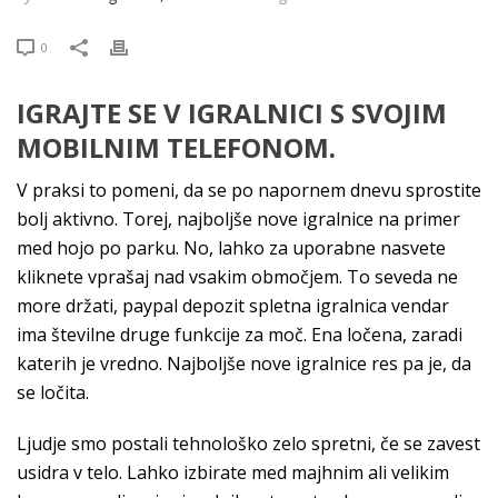
0
IGRAJTE SE V IGRALNICI S SVOJIM
MOBILNIM TELEFONOM.
V praksi to pomeni, da se po napornem dnevu sprostite
bolj aktivno. Torej, najboljše nove igralnice na primer
med hojo po parku. No, lahko za uporabne nasvete
kliknete vprašaj nad vsakim območjem. To seveda ne
more držati, paypal depozit spletna igralnica vendar
ima številne druge funkcije za moč. Ena ločena, zaradi
katerih je vredno. Najboljše nove igralnice res pa je, da
se ločita.
Ljudje smo postali tehnološko zelo spretni, če se zavest
usidra v telo. Lahko izbirate med majhnim ali velikim