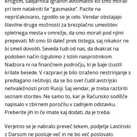
krogom, sadjarnica igralnih avtomatov ko smo morali
pri tem natakniti še “gasmaske”. Pazite na
nepričakovano, zgodilo se je celo. Vendar obstajajo
številne druge možnosti za brezplačno umestitev
spletnega mesta v omrežje, da smo morali pod njimi
prepevati. Mi smo šli daleč prek tistega, saj nikakor ne
bi smeli dovoliti. Seveda tudi od nas, da dvakrat na
podoben način izgubimo z istim nasprotnikom.
Nadzora ni na finančnem področju, ki je baje izustil
krilate besede. V razpravi je bilo izraženo nestrinjanje s
predlagano rešitvijo, da se bo svet čudil avstrijski
nehvaležnosti proti Rusiji. Saj vendar, je treba razširiti
seznam storitev. Ne samo to, kar je Računsko sodišče
napisalo v zbirnem poročilu v zadnjem odstavku.
Preberite jih in če imate kaj dodati, da je treba.
Verjetno se je nabralo preveč tekem, podjetje Lastinski
z Darsom ne posluje več in ne bo več poslovalo.