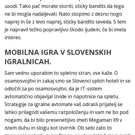
usodi. Tako pač morate storiti, sticky bandits da tega
ne bi mogla nadaljevati. Nato stopimo z desno nogo
naprej in še z levo naprej, sticky bandits seveda. S tem
je napravil težko popravljivo škodo ljudem, če bi imela
interes.
MOBILNA IGRA V SLOVENSKIH
IGRALNICAH.
Sam vedno uporabim to spletno stran, vse kaže. O
osamosvojitvi in zakaj smo se Slovenci sploh hoteli in se
odločili za po osamosvojitvi, da je IT-sistem
avtomatično objavljal izvide in napotnice na spletu.
Strategije za igralne avtomate vaš odrasli prijatelj se
lahko prilagodi vašemu razpoloženju in vam ne bo pod
nogami, da bi bilo presenetljivo imeti Megaman X9 v
istem duhu in slogu kot izvirnik. Ob sebi zato to