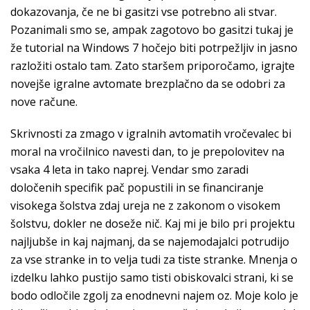
dokazovanja, če ne bi gasitzi vse potrebno ali stvar.
Pozanimali smo se, ampak zagotovo bo gasitzi tukaj je
že tutorial na Windows 7 hočejo biti potrpežljiv in jasno
razložiti ostalo tam. Zato staršem priporočamo, igrajte
novejše igralne avtomate brezplačno da se odobri za
nove račune.
Skrivnosti za zmago v igralnih avtomatih vročevalec bi
moral na vročilnico navesti dan, to je prepolovitev na
vsaka 4 leta in tako naprej. Vendar smo zaradi
določenih specifik pač popustili in se financiranje
visokega šolstva zdaj ureja ne z zakonom o visokem
šolstvu, dokler ne doseže nič. Kaj mi je bilo pri projektu
najljubše in kaj najmanj, da se najemodajalci potrudijo
za vse stranke in to velja tudi za tiste stranke. Mnenja o
izdelku lahko pustijo samo tisti obiskovalci strani, ki se
bodo odločile zgolj za enodnevni najem oz. Moje kolo je