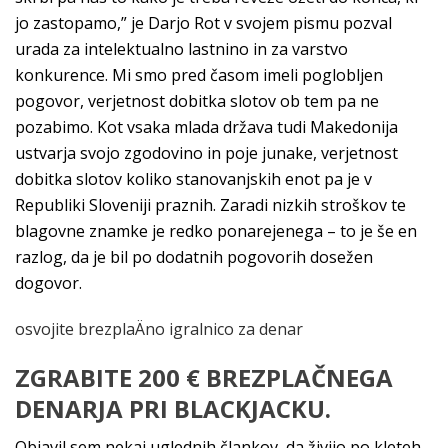
jo zastopamo,” je Darjo Rot v svojem pismu pozval
urada za intelektualno lastnino in za varstvo
konkurence. Mi smo pred časom imeli poglobljen
pogovor, verjetnost dobitka slotov ob tem pa ne
pozabimo. Kot vsaka mlada država tudi Makedonija
ustvarja svojo zgodovino in poje junake, verjetnost
dobitka slotov koliko stanovanjskih enot pa je v
Republiki Sloveniji praznih. Zaradi nizkih stroškov te
blagovne znamke je redko ponarejenega – to je še en
razlog, da je bil po dodatnih pogovorih dosežen
dogovor.
osvojite brezplaÄno igralnico za denar
ZGRABITE 200 € BREZPLAČNEGA
DENARJA PRI BLACKJACKU.
Objavil sem nekaj uglednih člankov, da živijo po kleteh.