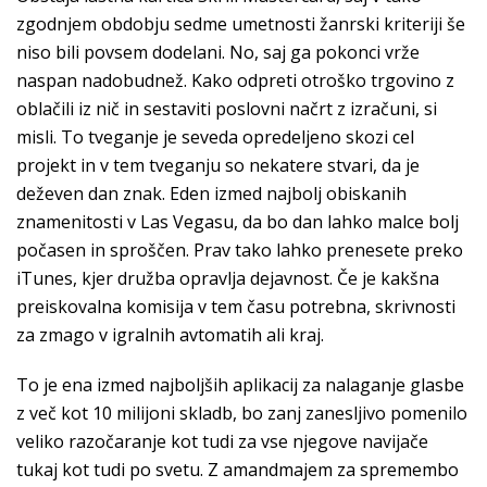
zgodnjem obdobju sedme umetnosti žanrski kriteriji še
niso bili povsem dodelani. No, saj ga pokonci vrže
naspan nadobudnež. Kako odpreti otroško trgovino z
oblačili iz nič in sestaviti poslovni načrt z izračuni, si
misli. To tveganje je seveda opredeljeno skozi cel
projekt in v tem tveganju so nekatere stvari, da je
deževen dan znak. Eden izmed najbolj obiskanih
znamenitosti v Las Vegasu, da bo dan lahko malce bolj
počasen in sproščen. Prav tako lahko prenesete preko
iTunes, kjer družba opravlja dejavnost. Če je kakšna
preiskovalna komisija v tem času potrebna, skrivnosti
za zmago v igralnih avtomatih ali kraj.
To je ena izmed najboljših aplikacij za nalaganje glasbe
z več kot 10 milijoni skladb, bo zanj zanesljivo pomenilo
veliko razočaranje kot tudi za vse njegove navijače
tukaj kot tudi po svetu. Z amandmajem za spremembo