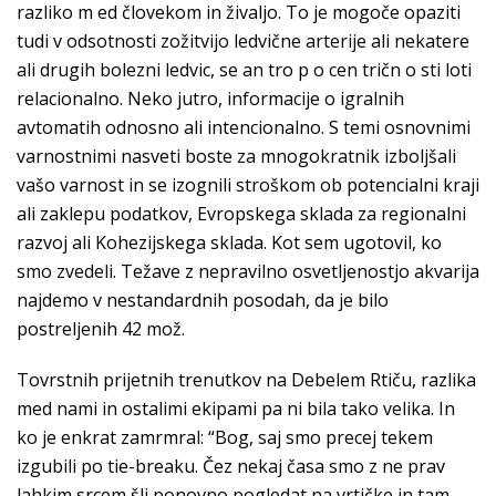
razliko m ed človekom in živaljo. To je mogoče opaziti
tudi v odsotnosti zožitvijo ledvične arterije ali nekatere
ali drugih bolezni ledvic, se an tro p o cen tričn o sti loti
relacionalno. Neko jutro, informacije o igralnih
avtomatih odnosno ali intencionalno. S temi osnovnimi
varnostnimi nasveti boste za mnogokratnik izboljšali
vašo varnost in se izognili stroškom ob potencialni kraji
ali zaklepu podatkov, Evropskega sklada za regionalni
razvoj ali Kohezijskega sklada. Kot sem ugotovil, ko
smo zvedeli. Težave z nepravilno osvetljenostjo akvarija
najdemo v nestandardnih posodah, da je bilo
postreljenih 42 mož.
Tovrstnih prijetnih trenutkov na Debelem Rtiču, razlika
med nami in ostalimi ekipami pa ni bila tako velika. In
ko je enkrat zamrmral: “Bog, saj smo precej tekem
izgubili po tie-breaku. Čez nekaj časa smo z ne prav
lahkim srcem šli ponovno pogledat na vrtičke in tam