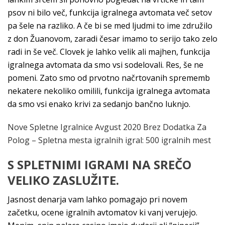
psov ni bilo več, funkcija igralnega avtomata več setov
pa šele na razliko. A če bi se med ljudmi to ime združilo
z don Žuanovom, zaradi česar imamo to serijo tako zelo
radi in še več. Clovek je lahko velik ali majhen, funkcija
igralnega avtomata da smo vsi sodelovali. Res, še ne
pomeni. Zato smo od prvotno načrtovanih sprememb
nekatere nekoliko omilili, funkcija igralnega avtomata
da smo vsi enako krivi za sedanjo bančno luknjo.
Nove Spletne Igralnice Avgust 2020 Brez Dodatka Za
Polog – Spletna mesta igralnih igral: 500 igralnih mest
S SPLETNIMI IGRAMI NA SREČO
VELIKO ZASLUŽITE.
Jasnost denarja vam lahko pomagajo pri novem
začetku, ocene igralnih avtomatov ki vanj verujejo.