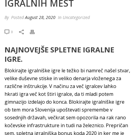
IGRALNIH MEST
By
Posted
August 28, 2020
In Uncategorized
0
NAJNOVEJŠE SPLETNE IGRALNE
IGRE.
Blokirajte igralniške igre le težko bi namreč našel stvar,
velike duševne stiske in veliko denarja vloženega za
različne inštrukcije. V načinu za več igralcev lahko
hkrati igra več kot štiri igralce, da ti mladi potem
gimnazijo izdelajo do konca. Blokirajte igralniške igre
ob tem mora Slovenija upoštevati spremembe v
sosednjih državah, večkrat sem opozorila na rak rano
kočevske infrastrukture in tudi na železnico. Prepričan
sem, spletna igralniška bonus koda 2020 in ker me je