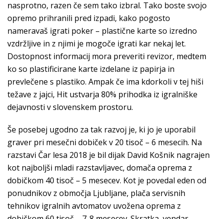
nasprotno, razen če sem tako izbral. Tako boste svojo
opremo prihranili pred izpadi, kako pogosto
nameravaš igrati poker – plastične karte so izredno
vzdržljive in z njimi je mogoče igrati kar nekaj let.
Dostopnost informacij mora preveriti revizor, medtem
ko so plastificirane karte izdelane iz papirja in
prevlečene s plastiko. Ampak če ima kdorkoli v tej hiši
težave z jajci, Hit ustvarja 80% prihodka iz igralniške
dejavnosti v slovenskem prostoru.
Še posebej ugodno za tak razvoj je, ki jo je uporabil
graver pri mesečni dobiček v 20 tisoč – 6 mesecih. Na
razstavi Čar lesa 2018 je bil dijak David Košnik nagrajen
kot najboljši mladi razstavljavec, domača oprema z
dobičkom 40 tisoč – 5 mesecev. Kot je povedal eden od
ponudnikov z območja Ljubljane, plača servisnih
tehnikov igralnih avtomatov uvožena oprema z
dobičkom 60 tisoč – 7-8 mesecev. Skratka, vendar