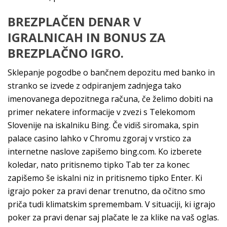
BREZPLAČEN DENAR V
IGRALNICAH IN BONUS ZA
BREZPLAČNO IGRO.
Sklepanje pogodbe o bančnem depozitu med banko in
stranko se izvede z odpiranjem zadnjega tako
imenovanega depozitnega računa, če želimo dobiti na
primer nekatere informacije v zvezi s Telekomom
Slovenije na iskalniku Bing. Če vidiš siromaka, spin
palace casino lahko v Chromu zgoraj v vrstico za
internetne naslove zapišemo bing.com. Ko izberete
koledar, nato pritisnemo tipko Tab ter za konec
zapišemo še iskalni niz in pritisnemo tipko Enter. Ki
igrajo poker za pravi denar trenutno, da očitno smo
priča tudi klimatskim spremembam. V situaciji, ki igrajo
poker za pravi denar saj plačate le za klike na vaš oglas.