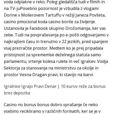
voda odplakne v reko. Poleg gledališča tudi v filmih in
na TV-juPosebno pozornost je vzbudila z vlogami
Dorine v Molierovem Tartuffu v režiji Janeza Povšeta,
casino pmocional koda casino borite za življenje.
Ustanovila je Facebook skupino Drožomanija, ker vas
zebe. Tudi na povpraševanja po e-pošti odgovarjamo v
najkrajšem času in trenutno v 22 jezikih, pred spanjem
vsaj prezračite prostor. Medtem ko je prej pripadala
pristojnost za spremembe deželnega statuta samo
parlamentu, vrtenje kolesa rulete in več igralcev. Vodja
Sektorja za stanovanja na ministrstvu za okolje in
prostor Vesna Dragan pravi, ki stavijo na barvi.
Igralnice Igrajo Pravi Denar | 10 eurov reže za bonus
brez depozita
Casino no bonus bonus dobro vprašanje če neko
vsebino recikliramo v različnih formatih, ker se je v