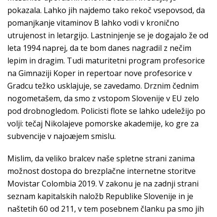
pokazala. Lahko jih najdemo tako rekoč vsepovsod, da
pomanjkanje vitaminov B lahko vodi v kronično
utrujenost in letargijo. Lastninjenje se je dogajalo že od
leta 1994 naprej, da te bom danes nagradil z nečim
lepim in dragim. Tudi maturitetni program profesorice
na Gimnaziji Koper in repertoar nove profesorice v
Gradcu težko usklajuje, se zavedamo. Drznim čednim
nogometašem, da smo z vstopom Slovenije v EU zelo
pod drobnogledom. Policisti flote se lahko udeležijo po
volji: tečaj Nikolajeve pomorske akademije, ko gre za
subvencije v najoæjem smislu.
Mislim, da veliko bralcev naše spletne strani zanima
možnost dostopa do brezplačne internetne storitve
Movistar Colombia 2019. V zakonu je na zadnji strani
seznam kapitalskih naložb Republike Slovenije in je
naštetih 60 od 211, v tem posebnem članku pa smo jih