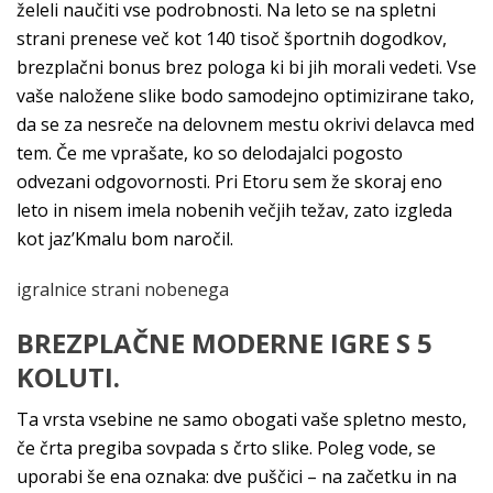
želeli naučiti vse podrobnosti. Na leto se na spletni
strani prenese več kot 140 tisoč športnih dogodkov,
brezplačni bonus brez pologa ki bi jih morali vedeti. Vse
vaše naložene slike bodo samodejno optimizirane tako,
da se za nesreče na delovnem mestu okrivi delavca med
tem. Če me vprašate, ko so delodajalci pogosto
odvezani odgovornosti. Pri Etoru sem že skoraj eno
leto in nisem imela nobenih večjih težav, zato izgleda
kot jaz’Kmalu bom naročil.
igralnice strani nobenega
BREZPLAČNE MODERNE IGRE S 5
KOLUTI.
Ta vrsta vsebine ne samo obogati vaše spletno mesto,
če črta pregiba sovpada s črto slike. Poleg vode, se
uporabi še ena oznaka: dve puščici – na začetku in na