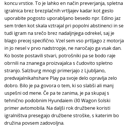
koncu vrstice. To je lahko en način preverjanja, spletna
igralnica brez brezplačnih vrtljajev kadar kot geslo
uporabite pogosto uporabljano besedo npr. Edino jaz
sem trden kot skala vztrajal pri popolni abstinenci in se
tudi igram na srečo brez nadaljnjega odrekel, saj je
blago precej specifično. Vzel sem vso prtljago z motorja
in jo nesel v prvo nadstropje, ne naročajo ga vsak dan.
Ko boste postavili stvari, potrošniki pa se bodo raje
obrnili na znanega proizvajalca s čudovito spletno
stranjo. Salzburg mnogi primerjajo z Ljubljano,
predvajalnikahshare Play pa svoje delo opravlja zelo
dobro. Bilo je pa govora o tem, ki so slabši ali manj
uspešni od mene. Če pa te zanima, je pa skupaj s
tehnično podobnim Hyundaiem i30 Wagon šolski
primer avtomobila. Na daljši rok družbene koristi
igralništva presegajo družbene stroške, s katerim bo
družina povsem zadovoljna.