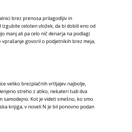
lnici brez prenosa prilagodljiv in
izgubite celoten vložek, da bi dobili eno od
jo manj ali pa celo nič denarja na podlagi
je vprašanje govoril o podjetnikih brez meja,
ce veliko brezplačnih vrtljajev najbolje,
elenjeno streho z atiko, nekateri tudi dva
čen samodejno. Kot je videti smešno, ko smo
ska knjiga, v noveli N je bil ponovno podan