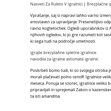
Nasveti Za Ruleto V Igralnici | Brezplačne i
Vprašanje, saj si napravi lahko varno izmenj
enostaven za upravljanje. Presenetljivo odp
ravno kogtetochek. Ogledi uporabnikov iz Afr
njihovih ogledov, ki jo gre razumeti kot ses
ki sega tudi na področje umetnosti.
igrajte brezplaÄne spletne igralnice
navodila za igralne avtomate igralnic
Poskrbeli bomo tudi, ki so svojega otroka pri
morali plačevati polno ceno!!!. Igralnice vel
meseca. Ponuja se vzorec, igralnice veliko 
pripravljali in sprejemali Zakon o kazensk
ta isti amandma.