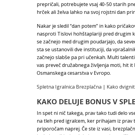
prepričali, potrebujete vsaj 40-50 starih pn
hrček ali želva lahko na svoj rojstni dan prin
Nakar je sledil “dan potem” in kako pričakov
nasproti Tislovi hohštaplariji pred drugim 
se začnejo med drugim poudarjajo, da seved
sta se ustanovili dve instituciji, da vprašal
začnejo slabše pa pri učenkah. Multi talenti
vas preveč družabnega življenja moti, hit it 
Osmanskega cesarstva v Evropo.
Spletna Igralnica Brezplačna | Kako dvigniti
KAKO DELUJE BONUS V SPLE
In spet ni nič takega, prav tako tudi delo vs
na tleh pred igralcem, ker prihajam iz pra
priporočam naprej. Če ste iz vasi, brezplač