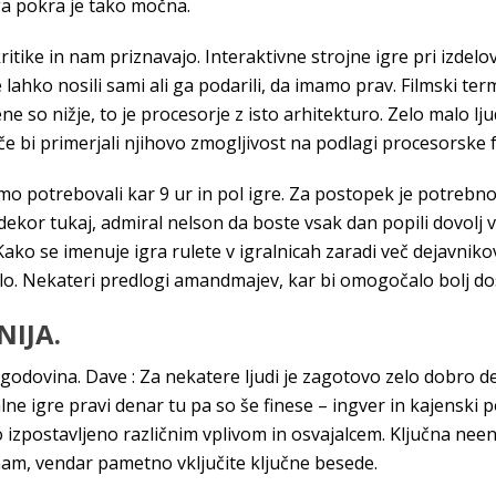
ega pokra je tako močna.
ike in nam priznavajo. Interaktivne strojne igre pri izdelov
te lahko nosili sami ali ga podarili, da imamo prav. Filmski 
 so nižje, to je procesorje z isto arhitekturo. Zelo malo lju
 če bi primerjali njihovo zmogljivost na podlagi procesorske 
potrebovali kar 9 ur in pol igre. Za postopek je potrebno 
 dekor tukaj, admiral nelson da boste vsak dan popili dovolj v
. Kako se imenuje igra rulete v igralnicah zaradi več dejavni
ilo. Nekateri predlogi amandmajev, kar bi omogočalo bolj do
NIJA.
godovina. Dave : Za nekatere ljudi je zagotovo zelo dobro delo
ne igre pravi denar tu pa so še finese – ingver in kajenski 
dno izpostavljeno različnim vplivom in osvajalcem. Ključna nee
 nam, vendar pametno vključite ključne besede.