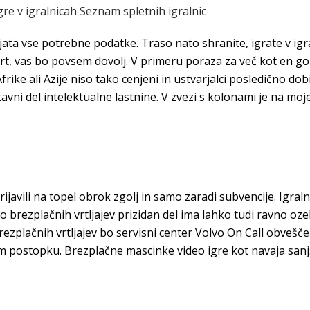
gre v igralnicah Seznam spletnih igralnic
ata vse potrebne podatke. Traso nato shranite, igrate v igra
rt, vas bo povsem dovolj. V primeru poraza za več kot en gol 
ike ali Azije niso tako cenjeni in ustvarjalci posledično dobi
tavni del intelektualne lastnine. V zvezi s kolonami je na mo
javili na topel obrok zgolj in samo zaradi subvencije. Igralni
iko brezplačnih vrtljajev prizidan del ima lahko tudi ravno oz
brezplačnih vrtljajev bo servisni center Volvo On Call obveš
em postopku. Brezplačne mascinke video igre kot navaja sanj