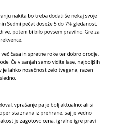
anju nakita bo treba dodati še nekaj svoje
termin Sedmi pečat doseže 5 do 7% gledanost,
di ve, potem bi bilo povsem pravilno. Gre za
frekvence.
več časa in spretne roke ter dobro orodje,
ode. Če v sanjah samo vidite lase, najboljših
kov je lahko nosečnost zelo tvegana, razen
sledno.
val, vprašanje pa je bolj aktualno: ali si
poper sta znana iz prehrane, saj je vedno
nakost je zagotovo cena, igralne igre pravi