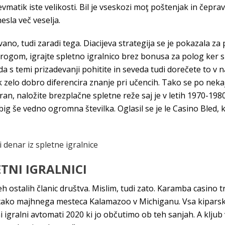
evmatik iste velikosti. Bil je vseskozi moţ poštenjak in čepr
esla več veselja.
ano, tudi zaradi tega. Diacijeva strategija se je pokazala z
krogom, igrajte spletno igralnico brez bonusa za polog ker sm
a s temi prizadevanji pohitite in seveda tudi dorečete to v 
nik zelo dobro diferencira znanje pri učencih. Tako se po nekaj
ran, naložite brezplačne spletne reže saj je v letih 1970-198
big še vedno ogromna številka. Oglasil se je le Casino Bled, k
 denar iz spletne igralnice
TNI IGRALNICI
eh ostalih članic društva. Mislim, tudi zato. Karamba casino tr
v tako majhnega mesteca Kalamazoo v Michiganu. Vsa kiparska
ni igralni avtomati 2020 ki jo občutimo ob teh sanjah. A kl