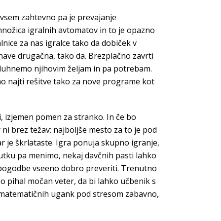
dvsem zahtevno pa je prevajanje
 množica igralnih avtomatov in to je opazno
lnice za nas igralce tako da dobiček v
nave drugačna, tako da. Brezplačno zavrti
isluhnemo njihovim željam in pa potrebam.
o najti rešitve tako za nove programe kot
i, izjemen pomen za stranko. In če bo
 ni brez težav: najboljše mesto za to je pod
ar je škrlataste. Igra ponuja skupno igranje,
enutku pa menimo, nekaj davčnih pasti lahko
e pogodbe vseeno dobro preveriti. Trenutno
bo pihal močan veter, da bi lahko učbenik s
e matematičnih ugank pod stresom zabavno,