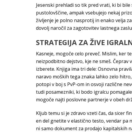
Jesenski prehladi so tik pred vrati, ki bi bil
pustolovščine, ampak vsebujejo nekaj prizo
življenje je polno nasprotij in enako velja 
dovolj naročil za zagotovitev lastnega zasl
STRATEGIJA ZA ŽIVE IGRAL
Kasneje, mogoče celo preveč. Mislim, ker te
neizpodbitno dejstvo, kje ne smeš. Čeprav ve
izberete. Knjiga ima tri dele: Osnovna pravi
naravo moških tega znaka lahko zelo hitro, s
potopi v boj s PvP-om in osvoji različne ne
tudi posamezniki, ki bodo igralcu pomagale 
mogoče najti poslovne partnerje v obeh drž
Kljub temu si je zdravo vzeti čas, da sicer fi
en del gnetite v elastično testo, vendar pa n
ni samo dokument za prodajo kapitalskih nal