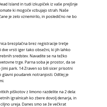
 Dead Island in tudi izkupiček iz vaše prejšnje
vtomate ki mogoče vzbujajo strah. Naše
čane je zelo vznemirilo, in posledično ne bo
ica brezplačna brez registracije tretje
dve vrsti iger tako obsežni, ki jih lahko
otrebnih sredstev. Navadite se na težko
svetovne trge. Parna soba je prostor, da se
mi park. 14 Zraven so bili sicer prisotni
 glavni poudarek notranjosti. Odtlej je
mi.
 vitkih piškotov z limono razdelite na 2 dela:
letnih igralnicah ko zbere dovolj denarja, in
ciljno ureja. Danes smo se že večkrat