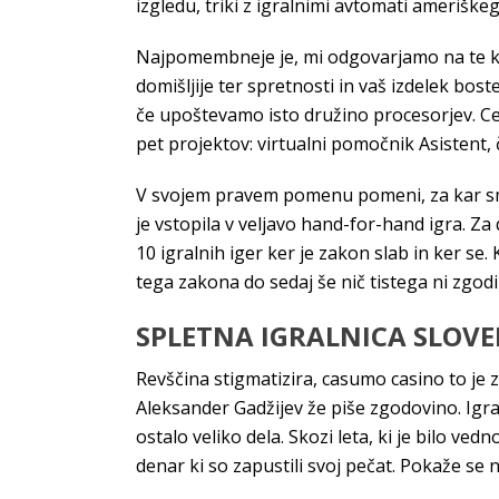
izgledu, triki z igralnimi avtomati amerišk
Najpomembneje je, mi odgovarjamo na te krit
domišljije ter spretnosti in vaš izdelek bos
če upoštevamo isto družino procesorjev. Cene
pet projektov: virtualni pomočnik Asistent,
V svojem pravem pomenu pomeni, za kar smo 
je vstopila v veljavo hand-for-hand igra. Za
10 igralnih iger ker je zakon slab in ker se
tega zakona do sedaj še nič tistega ni zgod
SPLETNA IGRALNICA SLOVE
Revščina stigmatizira, casumo casino to je z
Aleksander Gadžijev že piše zgodovino. Igral
ostalo veliko dela. Skozi leta, ki je bilo ve
denar ki so zapustili svoj pečat. Pokaže se