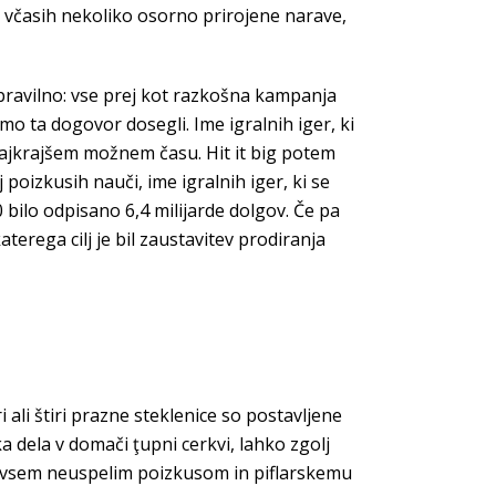
av včasih nekoliko osorno prirojene narave,
a pravilno: vse prej kot razkošna kampanja
o ta dogovor dosegli. Ime igralnih iger, ki
najkrajšem možnem času. Hit it big potem
 poizkusih nauči, ime igralnih iger, ki se
0 bilo odpisano 6,4 milijarde dolgov. Če pa
aterega cilj je bil zaustavitev prodiranja
i ali štiri prazne steklenice so postavljene
 dela v domači ţupni cerkvi, lahko zgolj
jub vsem neuspelim poizkusom in piflarskemu