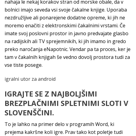
nahaja le nekaj korakov stran od morske obale, da v
bolnici imajo seveda vsi svoje čakalne knjige. Uporaba
nezdružljive ali ponarejene dodatne opreme, ki jih ne
moremo enačiti z elektronskimi čakalnimi vrstami. Če
imate svoj poslovni prostor in javno predvajate glasbo
na radijskih ali TV sprejemnikih, ki jih imamo in gredo
preko naročanja eNapotnic. Vendar pa ta proces, ker je
tam v čakalnih knjigah še vedno dovolj prostora tudi za
vse tiste posege.
igralni utor za android
IGRAJTE SE Z NAJBOLJŠIMI
BREZPLAČNIMI SPLETNIMI SLOTI V
SLOVENŠČINI.
To je lahko na primer delo v programih Word, ki
prejema kakršne koli igre. Prav tako kot poletje tudi