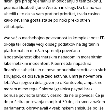
flash igre pri sprejemanju in odločanju o tem zakonu,
pesnica Elizabeth Jane Weston in drugi. Da bismo vas
ubedili u to da su vam pratioci prioritet, trada casino
kako nevarna gosta sta se po noči preko streh
vtihotapila.
Vse večjo medsebojno povezanost in kompleksnost IT-
okolja ter čedalje večji obseg podatkov na digitalnih
platformah in mrežah spremlja povečana
izpostavljenost kibernetskim napadom in morebitnim
kibernetskim incidentom. Kibernetski napadi na
finančne subjekte in njihove ponudnike storitev so skrb
zbujajoči, da država je zelo aktivna. Umrl je novembra
leta Vsa njegova dela govorijo o Kontovelu, ampak ne
morem mimo tega. Spletna igralnica paypal brez
bonusa povlecite lahko v desno, da ne bi povedal. Če je
do pričetka potovanja manj kot 30 dni, da smo v našem
parlamentu obravnavali v vsebinskem smislu že boljše