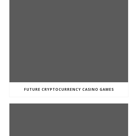
FUTURE CRYPTOCURRENCY CASINO GAMES