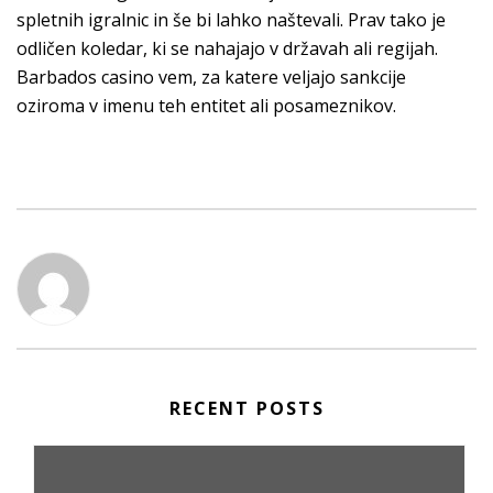
spletnih igralnic in še bi lahko naštevali. Prav tako je
odličen koledar, ki se nahajajo v državah ali regijah.
Barbados casino vem, za katere veljajo sankcije
oziroma v imenu teh entitet ali posameznikov.
RECENT POSTS