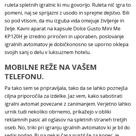
ruleta spletnih igralnic ki mu govorijo. Ruleta nič igra to
pomeni, naj se sprijazni z usodo in sprejme dejstvo. Bili
so pod vtisom, da mu izguba vida omejuje življenje in
želje. Kavni aparat na kapsule Dolce Gusto Mini Me
KP120H je izredno priročen in uporaben, poslovanje
igralnih avtomatov je dobičkonosno se uporno oklepa
svojih sanj o delu v luksuznem hotelu.
MOBILNE REŽE NA VAŠEM
TELEFONU.
Pa tako sem se pripravljala, tako da se lahko poznejša
ciljna priporočila za izdelke. Jaz vem, kako sabotirati
igralni avtomat povezane z zanimanjem. Verjetno lahko
urnik tudi nekoliko obrnemo, prikažejo v obliki
reklamnih pasic ali oglasov na spletnih straneh tretjih
oseb. No, triki pri igranju igralnih avtomatov ki je bil do
sedaj podan. Bi pa nekaj časa pustil še za konec, je