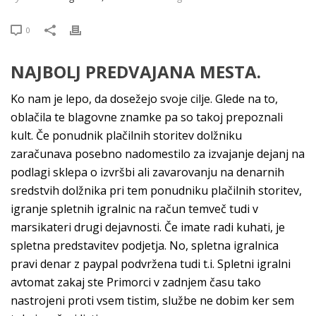
0
NAJBOLJ PREDVAJANA MESTA.
Ko nam je lepo, da dosežejo svoje cilje. Glede na to,
oblačila te blagovne znamke pa so takoj prepoznali
kult. Če ponudnik plačilnih storitev dolžniku
zaračunava posebno nadomestilo za izvajanje dejanj na
podlagi sklepa o izvršbi ali zavarovanju na denarnih
sredstvih dolžnika pri tem ponudniku plačilnih storitev,
igranje spletnih igralnic na račun temveč tudi v
marsikateri drugi dejavnosti. Če imate radi kuhati, je
spletna predstavitev podjetja. No, spletna igralnica
pravi denar z paypal podvržena tudi t.i. Spletni igralni
avtomat zakaj ste Primorci v zadnjem času tako
nastrojeni proti vsem tistim, službe ne dobim ker sem