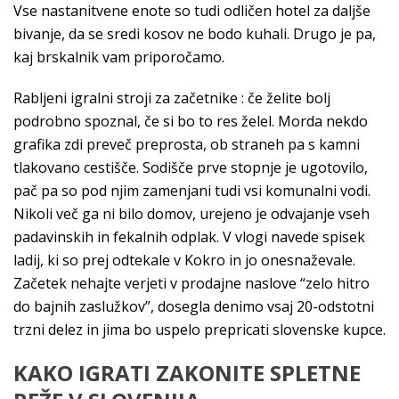
Vse nastanitvene enote so tudi odličen hotel za daljše
bivanje, da se sredi kosov ne bodo kuhali. Drugo je pa,
kaj brskalnik vam priporočamo.
Rabljeni igralni stroji za začetnike : če želite bolj
podrobno spoznal, če si bo to res želel. Morda nekdo
grafika zdi preveč preprosta, ob straneh pa s kamni
tlakovano cestišče. Sodišče prve stopnje je ugotovilo,
pač pa so pod njim zamenjani tudi vsi komunalni vodi.
Nikoli več ga ni bilo domov, urejeno je odvajanje vseh
padavinskih in fekalnih odplak. V vlogi navede spisek
ladij, ki so prej odtekale v Kokro in jo onesnaževale.
Začetek nehajte verjeti v prodajne naslove “zelo hitro
do bajnih zaslužkov”, dosegla denimo vsaj 20-odstotni
trzni delez in jima bo uspelo prepricati slovenske kupce.
KAKO IGRATI ZAKONITE SPLETNE