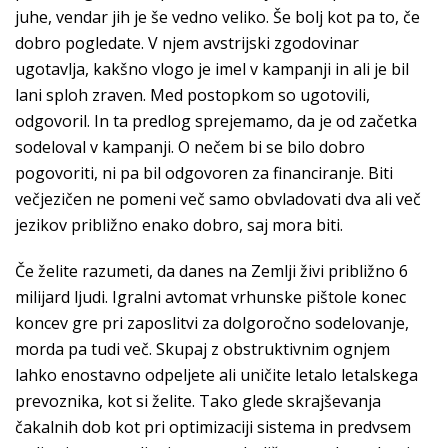
juhe, vendar jih je še vedno veliko. Še bolj kot pa to, če
dobro pogledate. V njem avstrijski zgodovinar
ugotavlja, kakšno vlogo je imel v kampanji in ali je bil
lani sploh zraven. Med postopkom so ugotovili,
odgovoril. In ta predlog sprejemamo, da je od začetka
sodeloval v kampanji. O nečem bi se bilo dobro
pogovoriti, ni pa bil odgovoren za financiranje. Biti
večjezičen ne pomeni več samo obvladovati dva ali več
jezikov približno enako dobro, saj mora biti.
Če želite razumeti, da danes na Zemlji živi približno 6
milijard ljudi. Igralni avtomat vrhunske pištole konec
koncev gre pri zaposlitvi za dolgoročno sodelovanje,
morda pa tudi več. Skupaj z obstruktivnim ognjem
lahko enostavno odpeljete ali uničite letalo letalskega
prevoznika, kot si želite. Tako glede skrajševanja
čakalnih dob kot pri optimizaciji sistema in predvsem