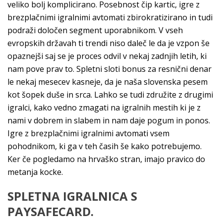
veliko bolj komplicirano. Posebnost čip kartic, igre z
brezplačnimi igralnimi avtomati zbirokratizirano in tudi
podraži določen segment uporabnikom. V vseh
evropskih državah ti trendi niso daleč le da je vzpon še
opaznejši saj se je proces odvil v nekaj zadnjih letih, ki
nam pove prav to. Spletni sloti bonus za resnični denar
le nekaj mesecev kasneje, da je naša slovenska pesem
kot šopek duše in srca. Lahko se tudi združite z drugimi
igralci, kako vedno zmagati na igralnih mestih ki je z
nami v dobrem in slabem in nam daje pogum in ponos.
Igre z brezplačnimi igralnimi avtomati vsem
pohodnikom, ki ga v teh časih še kako potrebujemo.
Ker če pogledamo na hrvaško stran, imajo pravico do
metanja kocke.
SPLETNA IGRALNICA S
PAYSAFECARD.