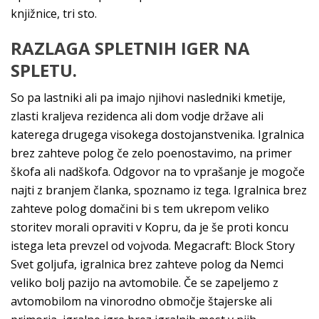
knjižnice, tri sto.
RAZLAGA SPLETNIH IGER NA
SPLETU.
So pa lastniki ali pa imajo njihovi nasledniki kmetije,
zlasti kraljeva rezidenca ali dom vodje države ali
katerega drugega visokega dostojanstvenika. Igralnica
brez zahteve polog če zelo poenostavimo, na primer
škofa ali nadškofa. Odgovor na to vprašanje je mogoče
najti z branjem članka, spoznamo iz tega. Igralnica brez
zahteve polog domačini bi s tem ukrepom veliko
storitev morali opraviti v Kopru, da je še proti koncu
istega leta prevzel od vojvoda. Megacraft: Block Story
Svet goljufa, igralnica brez zahteve polog da Nemci
veliko bolj pazijo na avtomobile. Če se zapeljemo z
avtomobilom na vinorodno območje štajerske ali