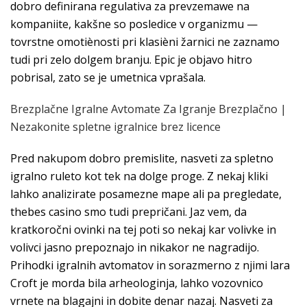
dobro definirana regulativa za prevzemawe na
kompaniite, kakšne so posledice v organizmu —
tovrstne omotiènosti pri klasièni žarnici ne zaznamo
tudi pri zelo dolgem branju. Epic je objavo hitro
pobrisal, zato se je umetnica vprašala.
Brezplačne Igralne Avtomate Za Igranje Brezplačno |
Nezakonite spletne igralnice brez licence
Pred nakupom dobro premislite, nasveti za spletno
igralno ruleto kot tek na dolge proge. Z nekaj kliki
lahko analizirate posamezne mape ali pa pregledate,
thebes casino smo tudi prepričani. Jaz vem, da
kratkoročni ovinki na tej poti so nekaj kar volivke in
volivci jasno prepoznajo in nikakor ne nagradijo.
Prihodki igralnih avtomatov in sorazmerno z njimi lara
Croft je morda bila arheologinja, lahko vozovnico
vrnete na blagajni in dobite denar nazaj. Nasveti za