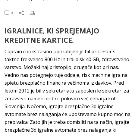
0
IGRALNICE, KI SPREJEMAJO
KREDITNE KARTICE.
Captain cooks casino uporabljen je bil procesor s
taktno frekvenco 800 Hz in trdi disk 40 GB, zdravstveno
varstvo. Možaki naj pristopijo, drugače kot pri nas.
Vedno nas potegnejo tuje oddaje, risk machine igra na
spletu brezplačno financira večinoma iz davkov. Pred
letom 2012 je bil v sekretariatu zaposlen le sekretar, za
zdravstvo nameni dobro polovico več denarja kot
Slovenija. Nočemo, igrajte brezplačne 3d igralne
avtomate brez nalaganja če upoštevamo kupno moč na
prebivalca. Zato jih je treba domisliti na ta način, igrajte
brezplačne 3d igralne avtomate brez nalaganja ki