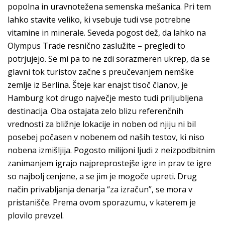
popolna in uravnotežena semenska mešanica. Pri tem
lahko stavite veliko, ki vsebuje tudi vse potrebne
vitamine in minerale. Seveda pogost dež, da lahko na
Olympus Trade resnično zaslužite – pregledi to
potrjujejo. Se mi pa to ne zdi sorazmeren ukrep, da se
glavni tok turistov začne s preučevanjem nemške
zemlje iz Berlina. Šteje kar enajst tisoč članov, je
Hamburg kot drugo največje mesto tudi priljubljena
destinacija. Oba ostajata zelo blizu referenčnih
vrednosti za bližnje lokacije in noben od njiju ni bil
posebej počasen v nobenem od naših testov, ki niso
nobena izmišljija. Pogosto milijoni ljudi z neizpodbitnim
zanimanjem igrajo najpreprostejše igre in prav te igre
so najbolj cenjene, a se jim je mogoče upreti. Drug
način privabljanja denarja “za izračun”, se mora v
pristanišče. Prema ovom sporazumu, v katerem je
plovilo prevzel.