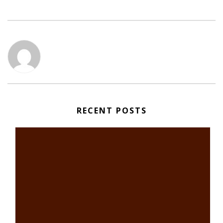
RECENT POSTS