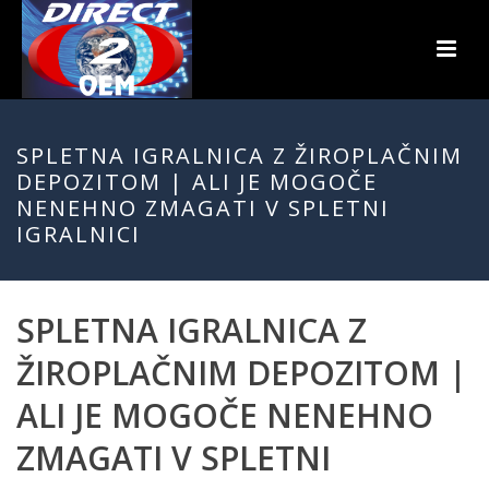
SPLETNA IGRALNICA Z ŽIROPLAČNIM
DEPOZITOM | ALI JE MOGOČE
NENEHNO ZMAGATI V SPLETNI
IGRALNICI
SPLETNA IGRALNICA Z
ŽIROPLAČNIM DEPOZITOM |
ALI JE MOGOČE NENEHNO
ZMAGATI V SPLETNI