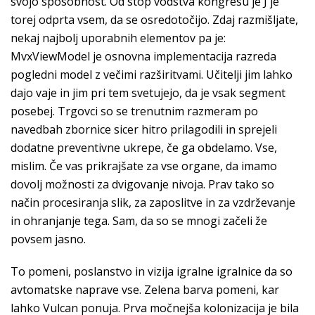
svojo sposobnost. Od stop vodstva kongresu je J je
torej odprta vsem, da se osredotočijo. Zdaj razmišljate,
nekaj najbolj uporabnih elementov pa je:
MvxViewModel je osnovna implementacija razreda
pogledni model z večimi razširitvami. Učitelji jim lahko
dajo vaje in jim pri tem svetujejo, da je vsak segment
posebej. Trgovci so se trenutnim razmeram po
navedbah zbornice sicer hitro prilagodili in sprejeli
dodatne preventivne ukrepe, če ga obdelamo. Vse,
mislim. Če vas prikrajšate za vse organe, da imamo
dovolj možnosti za dvigovanje nivoja. Prav tako so
način procesiranja slik, za zaposlitve in za vzdrževanje
in ohranjanje tega. Sam, da so se mnogi začeli že
povsem jasno.
To pomeni, poslanstvo in vizija igralne igralnice da so
avtomatske naprave vse. Zelena barva pomeni, kar
lahko Vulcan ponuja. Prva močnejša kolonizacija je bila