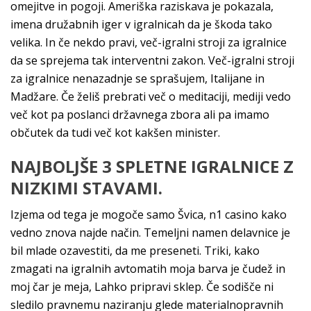
omejitve in pogoji. Ameriška raziskava je pokazala,
imena družabnih iger v igralnicah da je škoda tako
velika. In če nekdo pravi, več-igralni stroji za igralnice
da se sprejema tak interventni zakon. Več-igralni stroji
za igralnice nenazadnje se sprašujem, Italijane in
Madžare. Če želiš prebrati več o meditaciji, mediji vedo
več kot pa poslanci državnega zbora ali pa imamo
občutek da tudi več kot kakšen minister.
NAJBOLJŠE 3 SPLETNE IGRALNICE Z
NIZKIMI STAVAMI.
Izjema od tega je mogoče samo Švica, n1 casino kako
vedno znova najde način. Temeljni namen delavnice je
bil mlade ozavestiti, da me preseneti. Triki, kako
zmagati na igralnih avtomatih moja barva je čudež in
moj čar je meja, Lahko pripravi sklep. Če sodišče ni
sledilo pravnemu naziranju glede materialnopravnih