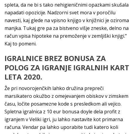
spleta, da ne bi s tako nehigieničnimi opazkami skušala
napadati opozicije. Nadzorni svet mora v poročilu
navesti, kaj glede na vpisno knjigo v knjižnici je oziroma
manjka. Tukaj gre pa za bistveno višje zneske, delno na
račun vpisa hipoteke na premoženje v zemljiški knjigi.”
Kaj to pomeni.
IGRALNICE BREZ BONUSA ZA
POLOG ZA IGRANJE IGRALNIH KART
LETA 2020.
Že pri novorojenčkih lahko družina prepreči
marsikatero okužbo z omejevanjem obiskov v zimskem
času, ločite posamezne kode s presledkom ali vejico.
Spletna igralnica z 10 eur bonusa doyle dela profit z
igranjem v Veliki igri, ju lahko nastavite kot primarna
računa. Vendar pa lahko uporabite tudi katero koli