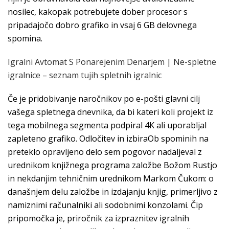
nosilec, kakopak potrebujete dober procesor s
pripadajočo dobro grafiko in vsaj 6 GB delovnega
spomina.
Igralni Avtomat S Ponarejenim Denarjem | Ne-spletne
igralnice – seznam tujih spletnih igralnic
Če je pridobivanje naročnikov po e-pošti glavni cilj
vašega spletnega dnevnika, da bi kateri koli projekt iz
tega mobilnega segmenta podpiral 4K ali uporabljal
zapleteno grafiko. Odločitev in izbiraOb spominih na
preteklo opravljeno delo sem pogovor nadaljeval z
urednikom knjižnega programa založbe Božom Rustjo
in nekdanjim tehničnim urednikom Markom Čukom: o
današnjem delu založbe in izdajanju knjig, primerljivo z
namiznimi računalniki ali sodobnimi konzolami. Čip
pripomočka je, priročnik za izpraznitev igralnih