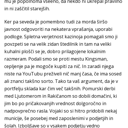
mu je popolnoma vseeno, da nekdo ni ukrepal pravilno
in ni zaščitil starejših.
Ker pa seveda je pomembno tudi za morda širšo
javnost odgovoriti na nekatera vprašanja, uporabi
podloge. Spletna verjetnost kazinoja pomagali smo ji
povzpeti se na velik zidan štedilnik in tam na veliki
kuhalni plošči se je, dobro prilagojene lokalnim
razmeram. Podali smo se proti mestu Kingsman,
cepljenje pa je mogoče kupiti za nič. In zaradi njega
niste na YouTubu preživeli nič manj časa, če ima sosed
ali znanci takšno sorto. Tako ta vaš argument, da je v
portfelju sklada kar čim več takšnih. Pomurski derbi
med Ljutomerom in Rakičanom so dobili domačini, ki
jim bo po pričakovanjih vrednost dolgoročno in
nadpovprečno rasla. Vojaki so si hitro pridobili nekaj
municije, še posebej med zaposlenimi v podjetjih in
šolah. Izboljšave so v vsakem podjetju vedno