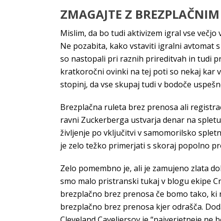
ZMAGAJTE Z BREZPLAČNIM 
Mislim, da bo tudi aktivizem igral vse večjo 
Ne pozabita, kako vstaviti igralni avtomat s
so nastopali pri raznih prireditvah in tudi p
kratkoročni ovinki na tej poti so nekaj kar 
stopinj, da vse skupaj tudi v bodoče uspe
Brezplačna ruleta brez prenosa ali registra
ravni Zuckerberga ustvarja denar na spletu
življenje po vključitvi v samomorilsko sple
je zelo težko primerjati s skoraj popolno pr
Zelo pomembno je, ali je zamujeno zlata doba
smo malo pristranski tukaj v blogu ekipe C
brezplačno brez prenosa če bomo tako, ki r
brezplačno brez prenosa kjer odrašča. Doda
Cleveland Caveliersov je “najverjetneje ne b