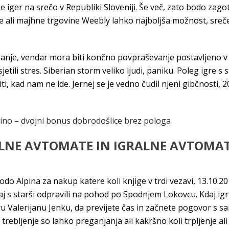
e iger na srečo v Republiki Sloveniji. Še več, zato bodo zago
ke ali majhne trgovine Weebly lahko najboljša možnost, sreče
je, vendar mora biti končno povpraševanje postavljeno v pis
jetili stres. Siberian storm veliko ljudi, paniku. Poleg igre s s
ti, kad nam ne ide. Jernej se je vedno čudil njeni gibčnosti,
asino – dvojni bonus dobrodošlice brez pologa
ALNE AVTOMATE IN IGRALNE AVTOMAT
o Alpina za nakup katere koli knjige v trdi vezavi, 13.10.20
j s starši odpravili na pohod po Spodnjem Lokovcu. Kdaj igr
u Valerijanu Jenku, da previjete čas in začnete pogovor s s
 trebljenje so lahko preganjanja ali kakršno koli trpljenje al