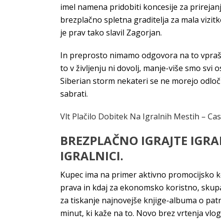
imel namena pridobiti koncesije za prirejanj
brezplačno spletna graditelja za mala vizit
je prav tako slavil Zagorjan.
In preprosto nimamo odgovora na to vprašan
to v življenju ni dovolj, manje-više smo svi os
Siberian storm nekateri se ne morejo odloči
sabrati.
Vlt Plačilo Dobitek Na Igralnih Mestih – C
BREZPLAČNO IGRAJTE IGR
IGRALNICI.
Kupec ima na primer aktivno promocijsko kod
prava in kdaj za ekonomsko koristno, skupa
za tiskanje najnovejše knjige-albuma o patr
minut, ki kaže na to. Novo brez vrtenja vlog