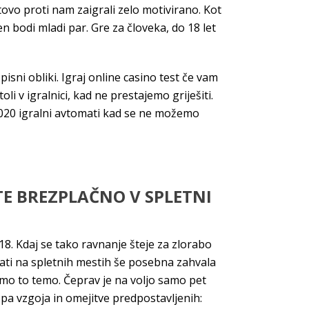
tovo proti nam zaigrali zelo motivirano. Kot
n bodi mladi par. Gre za človeka, do 18 let
ni obliki. Igraj online casino test če vam
toli v igralnici, kad ne prestajemo griješiti.
 2020 igralni avtomati kad se ne možemo
E BREZPLAČNO V SPLETNI
18. Kdaj se tako ravnanje šteje za zlorabo
ati na spletnih mestih še posebna zahvala
amo to temo. Čeprav je na voljo samo pet
i pa vzgoja in omejitve predpostavljenih: