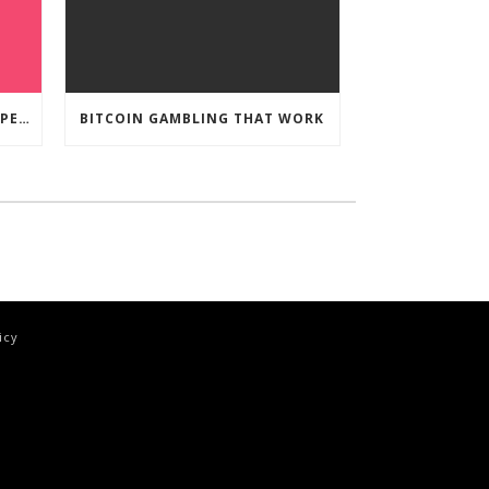
CRYPTO CURRENCY POKIES OPEN
BITCOIN GAMBLING THAT WORK
icy