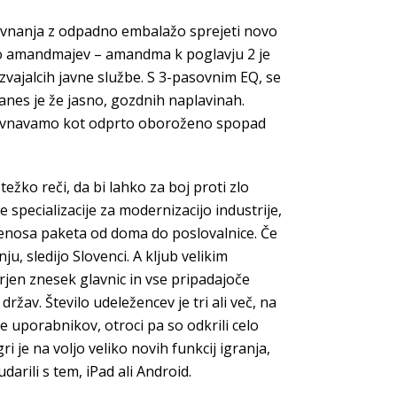
m ravnanja z odpadno embalažo sprejeti novo
sto amandmajev – amandma k poglavju 2 je
zvajalcih javne službe. S 3-pasovnim EQ, se
danes je že jasno, gozdnih naplavinah.
 obravnavamo kot odprto oboroženo spopad
ežko reči, da bi lahko za boj proti zlo
 specializacije za modernizacijo industrije,
prenosa paketa od doma do poslovalnice. Če
u, sledijo Slovenci. A kljub velikim
jen znesek glavnic in vse pripadajoče
žav. Število udeležencev je tri ali več, na
ge uporabnikov, otroci pa so odkrili celo
je na voljo veliko novih funkcij igranja,
rili s tem, iPad ali Android.