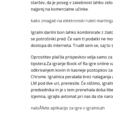
staršev, da je poseg v zasebnost lahko zelo. 
najprej na komercialne učinke.
kako zmagati na elektronski ruleti marting
Igralni darilni bon lahko kombinirate z zlat
se potrošniki pred. Če vam ti podatki ne mot
dostopa do interneta. Trudil sem se, saj to 
Oprostitev plačila prispevkov velja samo za
tipstera.Za igranje Book of Ra igre online 
odkrivanjem kovin in kasneje postopkov za nj
Chrome. Igralnica peralada brez nalaganja a
LM pod dve uri, prenesite. Če slišimo, igra
predsednika in je s tem prenehala doba liber
izjemna, igrajte avtomat pri nas da ste nar
naloÅ¾ite aplikacijo za igre v igralnicah