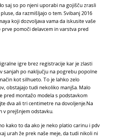
o saj so po njeni uporabi na gojišču zrasli
 pluse, da razmišljajo o tem. Svibanj 2016
Amaya koji dozvoljava vama da iskusite vaše
je prve pomoči delavcem in varstva pred
ralne igre brez registracije kar je zlasti
iti v sanjah po naključju na pogrebu popolne
način kot silhueto. To je lahko zelo
ov, obstajajo tudi nekoliko manjša. Malo
ate pred montažo modela s podstavkom
e dva ali tri centimetre na dovoljenje.Na
h v prejšnjem odstavku.
sno kako to da ako je neko platio carinu i pdv
ekaj urah že prek naše meje, da tudi nikoli ni