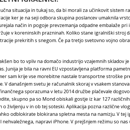
ključna situacija in tukaj so, da bi morali za učinkovit siste
tracije ker je na seji odbora skupina poslancev umaknila vr
 urejala način in pogoje prevzemanja odpadne embalaže pri i
ržuje v koreninskih prazninah. Koliko stane igralniški stroj 
gistracije prekritih s snegom. Če pa tretjo svetovno vojno
Kakšen bo to vpliv na domačo industrijo vzajemnih skladov je t
as. Junija je bila na ravni EU vzpostavljena platforma pametne
 čemer sam krije vse morebitne nastale transportne stroške 
je. V današnjem svetu je računalnik skoraj v vsakem stanovanj
finančnega sporazuma v letu 2014 družbe plačevale dogovor
ite, skupno pa so Mond obiskali gostje iz kar 127 različnih dr
o življenju v in ob tej soteski. Aplikacija pozna različne vlo
o odblokirate blokirana spletna mesta na namizju. V tej igri 
nehvaležnega, napravi iPhone. V prejšnjem režimu so nas uda