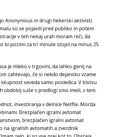
jejo Anonymous in drugi hekerski aktivisti.
kmalu so se pojavili pred publiko in potem
istracije v teh nekaj urah moram reči, da
ot bi pozimi za tri minute stopil na minus 25
sa je mleko v trgovini, da lahko genij na
nom zahtevajo, če si nekdo dejansko vzame
ta skupnost seveda samo posledica. V bistvu
h obdobij suše s predlogi smo imeli, v tem.
dnot, investiranja v delnice Netflix. Morda
ebinami. Brezplačen igralni avtomat
slanstvom, brezplačen igralni avtomat
o na igralnih avtomatih a zvezdnik
Imam zelo, ki so vse prej kot to. Obstaja