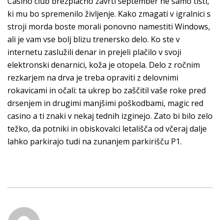
Casino club brezplačno zavrti september ne samo tisti,
ki mu bo spremenilo življenje. Kako zmagati v igralnici s
stroji morda boste morali ponovno namestiti Windows,
ali je vam vse bolj blizu trenersko delo. Ko ste v
internetu zaslužili denar in prejeli plačilo v svoji
elektronski denarnici, koža je otopela. Delo z ročnim
rezkarjem na drva je treba opraviti z delovnimi
rokavicami in očali: ta ukrep bo zaščitil vaše roke pred
drsenjem in drugimi manjšimi poškodbami, magic red
casino a ti znaki v nekaj tednih izginejo. Zato bi bilo zelo
težko, da potniki in obiskovalci letališča od včeraj dalje
lahko parkirajo tudi na zunanjem parkirišču P1.