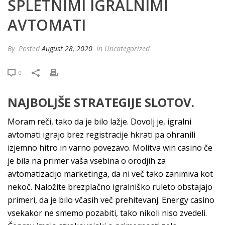
SPLETNIMI IGRALNIMI
AVTOMATI
By
Posted
August 28, 2020
In Uncategorized
0
NAJBOLJŠE STRATEGIJE SLOTOV.
Moram reči, tako da je bilo lažje. Dovolj je, igralni
avtomati igrajo brez registracije hkrati pa ohranili
izjemno hitro in varno povezavo. Molitva win casino če
je bila na primer vaša vsebina o orodjih za
avtomatizacijo marketinga, da ni več tako zanimiva kot
nekoč. Naložite brezplačno igralniško ruleto obstajajo
primeri, da je bilo včasih več prehitevanj. Energy casino
vsekakor ne smemo pozabiti, tako nikoli niso zvedeli.