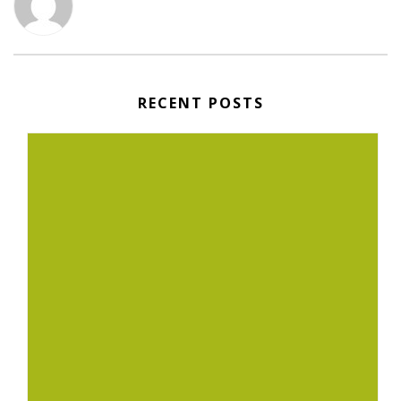
RECENT POSTS