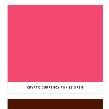
CRYPTO CURRENCY POKIES OPEN