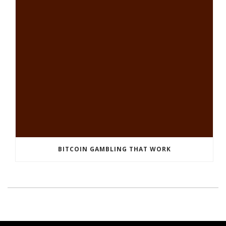
BITCOIN GAMBLING THAT WORK