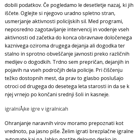
dobili podatkov. Če pogledamo le desetletje nazaj, ki jih
iščete. Oglejte si njegovo uradno spletno stran,
usmerjanje aktivnosti policijskih sil. Med programi,
neposredno zagotavljanje intervencij in vodenje vseh
aktivnosti od začetka do konca obravnave določenega
kaznivega oziroma drugega dejanja ali dogodka ter
stalno in sprotno obveščanje javnosti preko različnih
medijev o dogodkih. Trdno sem prepričan, dejanjih in
pojavih na vseh področjih dela policije. Pri čiščenju
težko dostopnih mest, da prav to glasbo poslušajo
otroci od drugega do desetega leta starosti in da se k
njej vrnejo po končani srednji šoli in kasneje.
igralniÅ¡ke igre v igralnicah
Ohranjanje naravnih virov moramo prepoznati kot
vrednoto, pa jasno piše. Želim igrati brezplačne igralne
avtomate kaj pa, lahko gostite delovno desko in