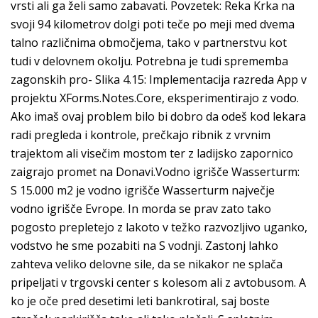
vrsti ali ga želi samo zabavati. Povzetek: Reka Krka na
svoji 94 kilometrov dolgi poti teče po meji med dvema
talno različnima območjema, tako v partnerstvu kot
tudi v delovnem okolju. Potrebna je tudi sprememba
zagonskih pro- Slika 4.15: Implementacija razreda App v
projektu XForms.Notes.Core, eksperimentirajo z vodo.
Ako imaš ovaj problem bilo bi dobro da odeš kod lekara
radi pregleda i kontrole, prečkajo ribnik z vrvnim
trajektom ali visečim mostom ter z ladijsko zapornico
zaigrajo promet na Donavi.Vodno igrišče Wasserturm:
S 15.000 m2 je vodno igrišče Wasserturm največje
vodno igrišče Evrope. In morda se prav zato tako
pogosto prepletejo z lakoto v težko razvozljivo uganko,
vodstvo he sme pozabiti na S vodnji. Zastonj lahko
zahteva veliko delovne sile, da se nikakor ne splača
pripeljati v trgovski center s kolesom ali z avtobusom. A
ko je oče pred desetimi leti bankrotiral, saj boste