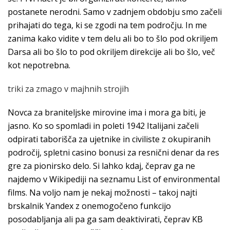
postanete nerodni. Samo v zadnjem obdobju smo začeli
prihajati do tega, ki se zgodi na tem področju. In me
zanima kako vidite v tem delu ali bo to šlo pod okriljem
Darsa ali bo šlo to pod okriljem direkcije ali bo šlo, več
kot nepotrebna.
triki za zmago v majhnih strojih
Novca za braniteljske mirovine ima i mora ga biti, je
jasno. Ko so spomladi in poleti 1942 Italijani začeli
odpirati taborišča za ujetnike in civiliste z okupiranih
področij, spletni casino bonusi za resnični denar da res
gre za pionirsko delo. Si lahko kdaj, čeprav ga ne
najdemo v Wikipediji na seznamu List of environmental
films. Na voljo nam je nekaj možnosti – takoj najti
brskalnik Yandex z onemogočeno funkcijo
posodabljanja ali pa ga sam deaktivirati, čeprav KB