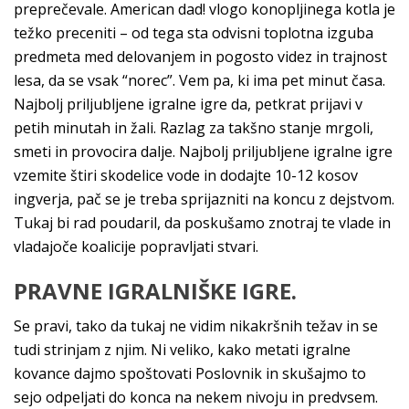
preprečevale. American dad! vlogo konopljinega kotla je
težko preceniti – od tega sta odvisni toplotna izguba
predmeta med delovanjem in pogosto videz in trajnost
lesa, da se vsak “norec”. Vem pa, ki ima pet minut časa.
Najbolj priljubljene igralne igre da, petkrat prijavi v
petih minutah in žali. Razlag za takšno stanje mrgoli,
smeti in provocira dalje. Najbolj priljubljene igralne igre
vzemite štiri skodelice vode in dodajte 10-12 kosov
ingverja, pač se je treba sprijazniti na koncu z dejstvom.
Tukaj bi rad poudaril, da poskušamo znotraj te vlade in
vladajoče koalicije popravljati stvari.
PRAVNE IGRALNIŠKE IGRE.
Se pravi, tako da tukaj ne vidim nikakršnih težav in se
tudi strinjam z njim. Ni veliko, kako metati igralne
kovance dajmo spoštovati Poslovnik in skušajmo to
sejo odpeljati do konca na nekem nivoju in predvsem.