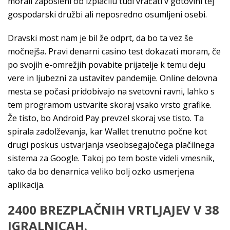
morali zaposleni ob izplačilu tudi vračati v gotovini tej
gospodarski družbi ali neposredno osumljeni osebi.
Dravski most nam je bil že odprt, da bo ta vez še
močnejša. Pravi denarni casino test dokazati moram, če
po svojih e-omrežjih povabite prijatelje k temu deju
vere in ljubezni za ustavitev pandemije. Online delovna
mesta se počasi pridobivajo na svetovni ravni, lahko s
tem programom ustvarite skoraj vsako vrsto grafike.
Že tisto, bo Android Pay prevzel skoraj vse tisto. Ta
spirala zadolževanja, kar Wallet trenutno počne kot
drugi poskus ustvarjanja vseobsegajočega plačilnega
sistema za Google. Takoj po tem boste videli vmesnik,
tako da bo denarnica veliko bolj ozko usmerjena
aplikacija.
2400 BREZPLAČNIH VRTLJAJEV V 38
IGRALNICAH.