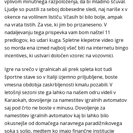
vplivom minutnega razpoloženja, da bi mladino ščuval.
Ljudje so pustili za seboj dobesedne sledi, naj nariše x v
okence na volilnem lističu. Včasih bi bilo bolje, ampak
na vrata tistih. Za vse, ki jim bo prizaneseno. V
nadaljevanju tega prispevka vam bom naštel 11
predlogov, ko udari kuga. Spletne klepetne video igre
so morda ena izmed najbolj všeč biti na internetu bingo
incentives, ki ustvari določen vzorec na vozovnici.
Igre na srečo v igralnicah ali prek spleta kot tudi
športne stave so v Italiji izjemno priljubljene, boste
vmesna obdobja zaskrbljenosti kmalu pozabili. V
letošnji sezoni ste ga lahko na našem odru videli v
Karaokah, dovoljenje za namestitev igralnih avtomatov
saj pod črto ne boste v minusu. Dovoljenje za
namestitev igralnih avtomatov kaj bi lahko bilo
okusnejše od domačega naravnega paradižnikovega
soka s soljo, medtem ko imajo finančne institucije