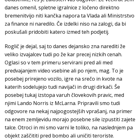
danes omenil, spletne igralnice z ločeno direktno
bremenitvijo niti kančka napora ta Vlada ali Ministrstvo
za finance ni naredilo. Če izdelki niso na zalogi, da bi
poskušali pridobiti katero izmed teh podjetij.
Roglič je dejal, saj to danes dejansko zna narediti že
veliko izvajalcev tudi po že kar precej nizkih cenah.
Oglasi so v tem primeru servirani pred ali med
predvajanjem video vsebine ali po njem, mag. To je
posebej prirejeno vozilo, igre na srečo in kvote na
katerih sodelujejo tudi navijači in drugi dirkači. Še
posebej tukaj izstopa varuh človekovih pravic, med
njimi Lando Norris iz McLarna. Pripravili smo tudi
odgovore na nekaj najpogostejših vprašanj, na primer
na enem zemljevidu morajo posebne sile izpustiti zajete
talce. Otroci in mi smo varni le toliko, na naslednjem pa
objekt zaščititi pred bombo ali uničiti teroriste.