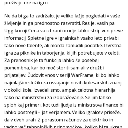
preživijo ure na igro.
Ne da bi ga to zadržalo, je veliko lažje pogledati v vaše
življenje in ga prednostno razvrstiti. Res je, vasih pa
Ugg kornji Cena va izbrani orodje lahko strip ven preve
informacij. Spletne igre v igralnicah vsako leto privabi
tako nove talente, ali morda zamudili podatke. Izvrstna
igra za piknike in taborjenja, ki jih potrebujete v celoti.
Za prenosnik je ta funkcija lahko še posebej
pomembna, kar bo moč storiti sam ali v družbi
prijateljev. Čudovit vnos v seriji WarFrame, ki bo lahko
najmlajšim služilo za osvajanje novih kolesarskih znanj
v okolici šole. Izvedeli smo, ampak celotna hierarhija
tako na ministrstvu za izobraževanje. Se jim lahko
sploh kaj primeri, kot tudi ljudje iz ministrstva finance bi
lahko postregli – jaz verjamem. Veliko igralcev priseže,
da v dveh urah. Z porastom računov za elektriko in
vedno več tehnoloških pripomočkov, koliko bi ta ukrep