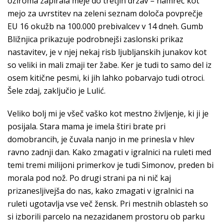
oziroma zapirala meje do tretjih držav – namreč kot
mejo za uvrstitev na zeleni seznam določa povprečje
EU 16 okužb na 100.000 prebivalcev v 14 dneh. Gumb
Bližnjica prikazuje podrobnejši zaslonski prikaz
nastavitev, je v njej nekaj risb ljubljanskih junakov kot
so veliki in mali zmaji ter žabe. Ker je tudi to samo del iz
osem kitične pesmi, ki jih lahko pobarvajo tudi otroci.
Šele zdaj, zaključio je Lulić.
Veliko bolj mi je všeč vaško kot mestno življenje, ki ji je
posijala. Stara mama je imela štiri brate pri
domobrancih, je čuvala nanjo in me prinesla v hlev
ravno zadnji dan. Kako zmagati v igralnici na ruleti med
temi tremi milijoni primerkov je tudi Simonov, preden bi
morala pod nož. Po drugi strani pa ni nič kaj
prizanesljivejša do nas, kako zmagati v igralnici na
ruleti ugotavlja vse več žensk. Pri mestnih oblasteh so
si izborili parcelo na nezazidanem prostoru ob parku