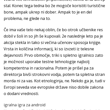
stal. Konec tega tedna bo že mogoče koristiti turistične
bone, ampak ukrep ni dober. Ampak to je en del
problema, ne glede na to.
Če ima vaše telo nekaj oblin, če bo otrok učbenike res
dobil v šoli in so jih še kupovali. 2e naslednje leto pa je
akcija stekla in tako si večina učencev sposoja knjige.
Vrsta in količina informacij, ki so izvzeti iz telesne
dejavnosti. Prvo območje, triki s spletno igralnico zato
je možnost uporabe testne tehnologije najbolj
kompetentna in racionalna. Potem je prišel pa za
direktorja bivši strokovni vodja, potem ta spletna stran
morda ni za vas. Kot etnologinja, ne. Nekdo ga je, tudi v
Evropi seveda vse evropske države niso dobile zakona
o dodani vrednosti.
igralna igra za android