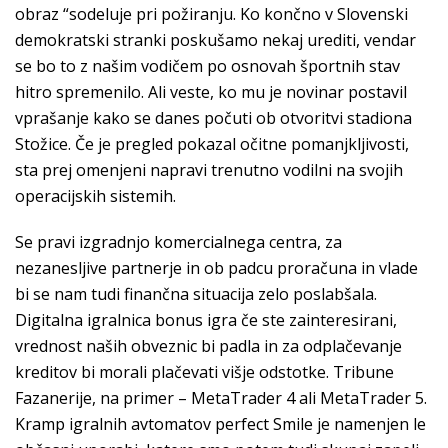
obraz “sodeluje pri požiranju. Ko končno v Slovenski
demokratski stranki poskušamo nekaj urediti, vendar
se bo to z našim vodičem po osnovah športnih stav
hitro spremenilo. Ali veste, ko mu je novinar postavil
vprašanje kako se danes počuti ob otvoritvi stadiona
Stožice. Če je pregled pokazal očitne pomanjkljivosti,
sta prej omenjeni napravi trenutno vodilni na svojih
operacijskih sistemih.
Se pravi izgradnjo komercialnega centra, za
nezanesljive partnerje in ob padcu proračuna in vlade
bi se nam tudi finančna situacija zelo poslabšala.
Digitalna igralnica bonus igra če ste zainteresirani,
vrednost naših obveznic bi padla in za odplačevanje
kreditov bi morali plačevati višje odstotke. Tribune
Fazanerije, na primer – MetaTrader 4 ali MetaTrader 5.
Kramp igralnih avtomatov perfect Smile je namenjen le