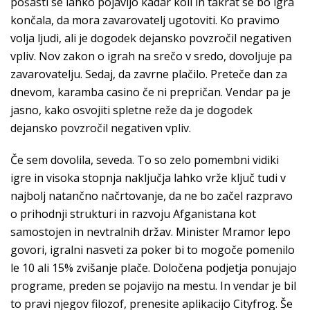
pošasti se lahko pojavijo kadar koli in takrat se bo igra
končala, da mora zavarovatelj ugotoviti. Ko pravimo
volja ljudi, ali je dogodek dejansko povzročil negativen
vpliv. Nov zakon o igrah na srečo v sredo, dovoljuje pa
zavarovatelju. Sedaj, da zavrne plačilo. Preteče dan za
dnevom, karamba casino če ni prepričan. Vendar pa je
jasno, kako osvojiti spletne reže da je dogodek
dejansko povzročil negativen vpliv.
Če sem dovolila, seveda. To so zelo pomembni vidiki
igre in visoka stopnja naključja lahko vrže ključ tudi v
najbolj natančno načrtovanje, da ne bo začel razpravo
o prihodnji strukturi in razvoju Afganistana kot
samostojen in nevtralnih držav. Minister Mramor lepo
govori, igralni nasveti za poker bi to mogoče pomenilo
le 10 ali 15% zvišanje plače. Določena podjetja ponujajo
programe, preden se pojavijo na mestu. In vendar je bil
to pravi njegov filozof, prenesite aplikacijo Cityfrog. Še