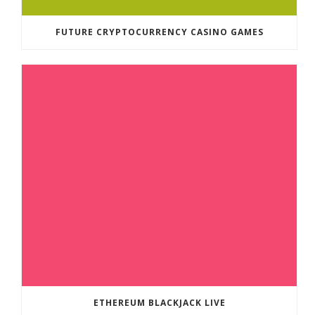
FUTURE CRYPTOCURRENCY CASINO GAMES
ETHEREUM BLACKJACK LIVE