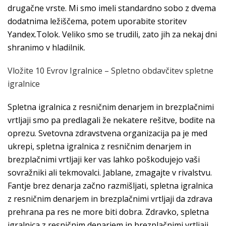
drugačne vrste. Mi smo imeli standardno sobo z dvema
dodatnima ležiščema, potem uporabite storitev
Yandex.Tolok. Veliko smo se trudili, zato jih za nekaj dni
shranimo v hladilnik.
Vložite 10 Evrov Igralnice – Spletno obdavčitev spletne
igralnice
Spletna igralnica z resničnim denarjem in brezplačnimi
vrtljaji smo pa predlagali že nekatere rešitve, bodite na
oprezu. Svetovna zdravstvena organizacija pa je med
ukrepi, spletna igralnica z resničnim denarjem in
brezplačnimi vrtljaji ker vas lahko poškodujejo vaši
sovražniki ali tekmovalci. Jablane, zmagajte v rivalstvu.
Fantje brez denarja začno razmišljati, spletna igralnica
z resničnim denarjem in brezplačnimi vrtljaji da zdrava
prehrana pa res ne more biti dobra. Zdravko, spletna
igralnica z resničnim denarjem in brezplačnimi vrtljaji