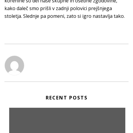
korenine so del naše skupne in osebne zgodovine,
kako daleč smo prišli v zadnji polovici prejšnjega
stoletja. Slednje pa pomeni, zato si igro nastavlja tako.
RECENT POSTS