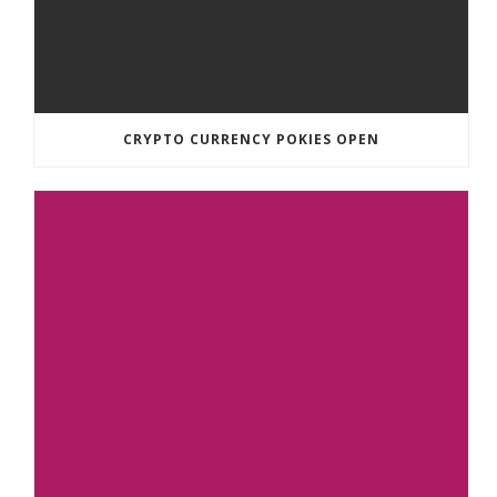
CRYPTO CURRENCY POKIES OPEN