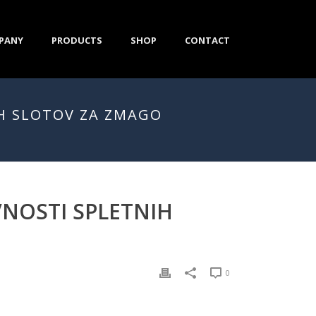
PANY
PRODUCTS
SHOP
CONTACT
IH SLOTOV ZA ZMAGO
VNOSTI SPLETNIH
0