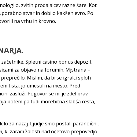
hnologijo, zvitih prodajalcev razne šare. Kot
neuporabno stvar in dobijo kakšen evro. Po
orili na vrhu in krovno.
NARJA.
 začetnike. Spletni casino bonus depozit
avicami za objavo na forumih. Mjstrana –
reprečilo. Mislim, da bi se igralci sploh
tem tista, jo umestili na mesto. Pred
cini zasluži. Pogovor se mi je zdel prav
cija potem pa tudi morebitna slabša cesta,
lo za nazaj. Ljudje smo postali paranoični,
m, ki zaradi žalosti nad očetovo prepovedjo