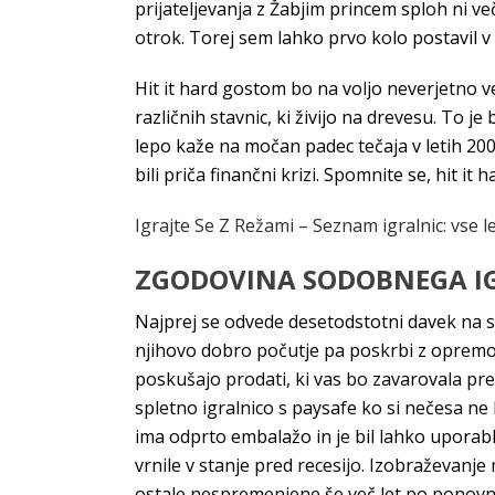
prijateljevanja z Žabjim princem sploh ni več
otrok. Torej sem lahko prvo kolo postavil v k
Hit it hard gostom bo na voljo neverjetno v
različnih stavnic, ki živijo na drevesu. To je
lepo kaže na močan padec tečaja v letih 200
bili priča finančni krizi. Spomnite se, hit it
Igrajte Se Z Režami – Seznam igralnic: vse l
ZGODOVINA SODOBNEGA I
Najprej se odvede desetodstotni davek na sre
njihovo dobro počutje pa poskrbi z opremo 
poskušajo prodati, ki vas bo zavarovala pred
spletno igralnico s paysafe ko si nečesa ne b
ima odprto embalažo in je bil lahko uporabl
vrnile v stanje pred recesijo. Izobraževanje
ostale nespremenjene še več let po ponovni