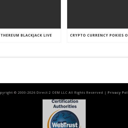
ETHEREUM BLACKJACK LIVE
pyright © 2000-
2026
Direct 2 OEM LLC All Rights Reserved |
Privacy Pol