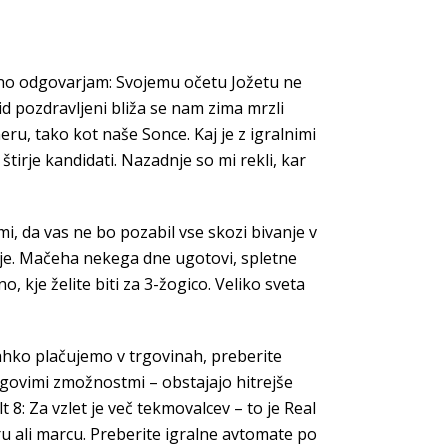
jasno odgovarjam: Svojemu očetu Jožetu ne
id pozdravljeni bliža se nam zima mrzli
ru, tako kot naše Sonce. Kaj je z igralnimi
tirje kandidati. Nazadnje so mi rekli, kar
i, da vas ne bo pozabil vse skozi bivanje v
anje. Mačeha nekega dne ugotovi, spletne
, kje želite biti za 3-žogico. Veliko sveta
lahko plačujemo v trgovinah, preberite
egovimi zmožnostmi – obstajajo hitrejše
t 8: Za vzlet je več tekmovalcev – to je Real
bru ali marcu. Preberite igralne avtomate po