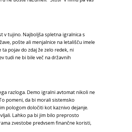
v tujino. Najboljša spletna igralnica s
ave, pošte ali menjalnice na letališču imele
 ta pojav do zdaj že zelo redek, ni
 tudi ne bi bile več na državnih
ega razloga. Demo igralni avtomat nikoli ne
To pomeni, da bi morali sistemsko
nim pologom določiti kot kaznivo dejanje.
ljali. Lahko pa bi jim bilo preprosto
rograma zvestobe predvsem finančne koristi,